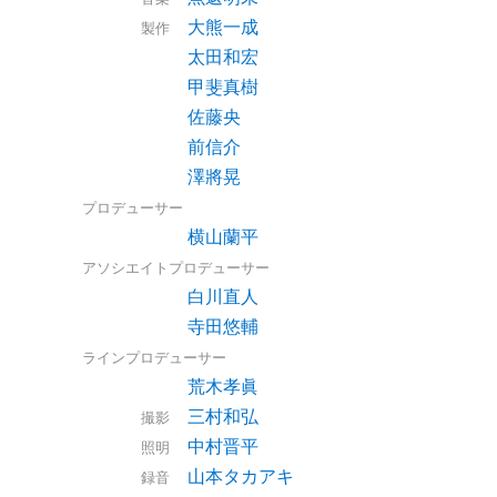
大熊一成
製作
太田和宏
甲斐真樹
佐藤央
前信介
澤將晃
プロデューサー
横山蘭平
アソシエイトプロデューサー
白川直人
寺田悠輔
ラインプロデューサー
荒木孝眞
三村和弘
撮影
中村晋平
照明
山本タカアキ
録音