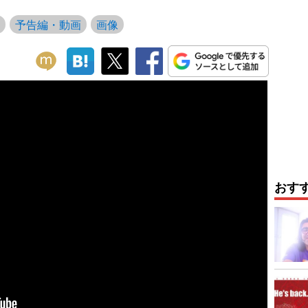
予告編・動画
画像
おす