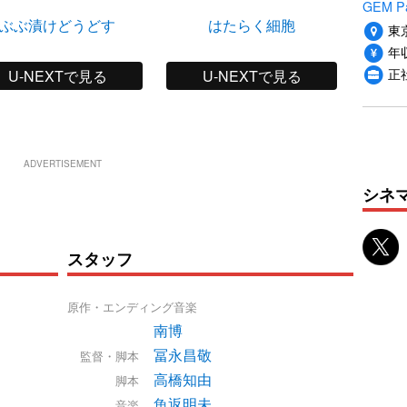
GEM P
ぶぶ漬けどうどす
はたらく細胞
東
年収
正
U-NEXTで見る
U-NEXTで見る
ADVERTISEMENT
シネ
スタッフ
原作・エンディング音楽
南博
冨永昌敬
監督・脚本
高橋知由
脚本
魚返明未
音楽