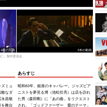
4枚の写真
5本の動画
の間に」製作委員会
あらすじ
ャズミュ
昭和63年、銀座のキャバレー。ジャズピア
素敵なダ
ニストを夢見る博（池松壮亮）は店を訪れ
冨永昌敬
た男（森田剛）に「あの曲」をリクエスト
座を舞台
され、「ゴッドファーザー 愛のテーマ」