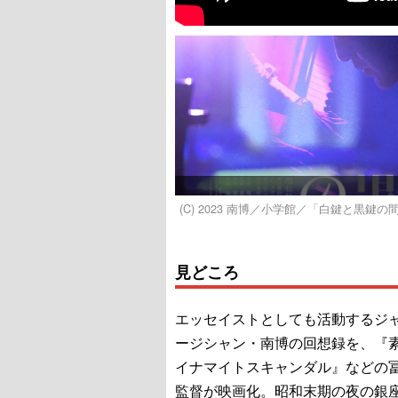
(C) 2023 南博／小学館／「白鍵と黒鍵
見どころ
エッセイストとしても活動するジ
ージシャン・南博の回想録を、『
イナマイトスキャンダル』などの
監督が映画化。昭和末期の夜の銀