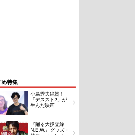
すめ特集
小島秀夫絶賛！
「デススト2」が
生んだ映画
『踊る大捜査線
N.E.W.』グッズ・