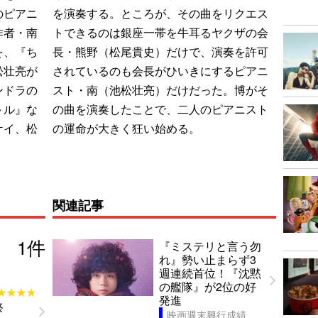
のピアニ
を演奏する。ところが、その曲をリクエス
作者・南
トできるのは銀座一帯を牛耳るヤクザの会
を、『ち
長・熊野（松尾貴史）だけで、演奏を許可
松壮亮が
されているのも会長がひいきにするピアニ
ンドラの
スト・南（池松壮亮）だけだった。博がそ
～ル』な
の曲を演奏したことで、二人のピアニスト
ケイ、松
の運命が大きく狂い始める。
関連記事
1
件
『ミステリと言う勿
れ』勢い止まらず3
週連続首位！『沈黙
の艦隊』が2位の好
★★★★
★★★★
発進
祭
映画週末興行成績