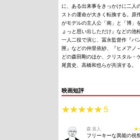
に、ある出来事をきっかけに二人
ストの運命が大きく転換する。原
がモデルの主人公「南」と「博」
ょっと思い出しただけ』などの池
一人二役で演じ、冨永監督作『パ
匣』などの仲里依紗、『ヒメアノ
どの森田剛のほか、クリスタル・
尾貴史、高橋和也らが共演する。
映画短評
★★★★★
★★★★★
5
森 直人
★
★
フリーキーな異能の祝