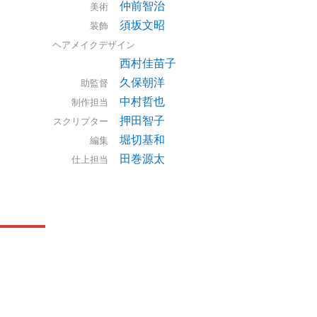
仲前智治
美術
須坂文昭
装飾
ヘアメイクデザイン
西村佳苗子
久保朝洋
助監督
中村哲也
制作担当
押田智子
スクリプター
堀切基和
編集
田巻源太
仕上担当