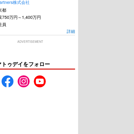
artners株式会社
本心
ドキュメンタリー オブ
京都
ベイビーわるきゅーれ
750万円～1,400万円
社員
U-NEXTで見る
U-NEXTで見る
詳細
ADVERTISEMENT
マトゥデイをフォロー