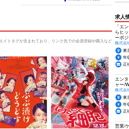
求人
「エン
らヒッ
ーポジ
リエイトタグが含まれており、リンク先での会員登録や購入など
株式会社P
東
年収
正社
エンタ
ャー/
株式会社i
東
年収
正
営業/