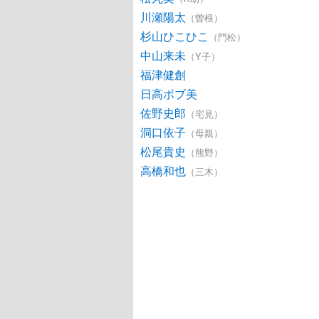
川瀬陽太
（曽根）
杉山ひこひこ
（門松）
中山来未
（Y子）
福津健創
日高ボブ美
佐野史郎
（宅見）
洞口依子
（母親）
松尾貴史
（熊野）
高橋和也
（三木）