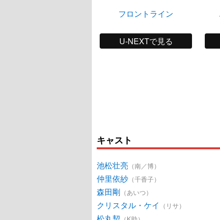
フロントライン
U-NEXTで見る
キャスト
池松壮亮
（南／博）
仲里依紗
（千香子）
森田剛
（あいつ）
クリスタル・ケイ
（リサ）
松丸契
（K助）