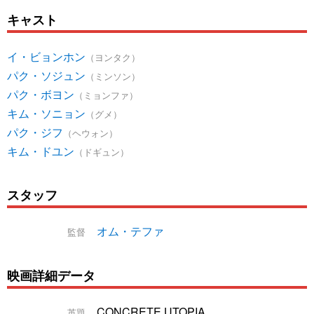
キャスト
イ・ビョンホン
（ヨンタク）
パク・ソジュン
（ミンソン）
パク・ボヨン
（ミョンファ）
キム・ソニョン
（グメ）
パク・ジフ
（ヘウォン）
キム・ドユン
（ドギュン）
スタッフ
オム・テファ
監督
映画詳細データ
CONCRETE UTOPIA
英題