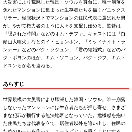
大災害により荒廃した韓国・ソウルを舞台に、唯一崩落を
免れたマンションに集まった生存者たちを描くパニックス
リラー。極限状況下でマンションの住民代表に選ばれた男
が、やがて権力者のように人々を支配し始める。監督は
『隠された時間』などのオム・テファ。キャストには『白
頭山大噴火』などのイ・ビョンホン、『ミッドナイト・ラ
ンナー』などのパク・ソジュン、『君の結婚式』などのパ
ク・ボヨンのほか、キム・ソニョン、パク・ジフ、キム・
ドユンらが名を連ねる。
あらすじ
世界規模の大災害により壊滅した韓国・ソウル。唯一崩落
しなかったマンションには生存者たちが押し寄せ、さまざ
まな犯罪が横行する無法地帯となっていた。危機感を抱い
た住民たちは代表を立て、居住者以外を追い出し、住民の
ためのルールを作って「ユートピア」を築くことにする。