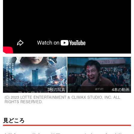
3枚の写真
4本の動画
(C) 2023 LOTTE ENTERTAINMENT & CLIMAX STUDIO, INC. ALL
RIGHTS RESERVED.
見どころ