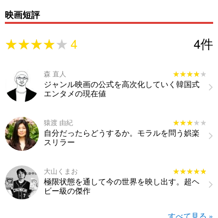
映画短評
★★★★★
★★★★★
4
4
件
森 直人
★★★★★
★★★★★
ジャンル映画の公式を高次化していく韓国式
エンタメの現在値
猿渡 由紀
★★★★★
★★★★★
自分だったらどうするか。モラルを問う娯楽
スリラー
大山くまお
★★★★★
★★★★★
極限状態を通して今の世界を映し出す。超ヘ
ビー級の傑作
すべて見る »