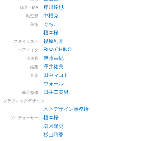
岸川達也
録音・MA
中根克
助監督
ぐちこ
美術
榎本桜
後原利基
スタイリスト
Risa CHINO
ヘアメイク
伊藤由紀
小道具
澤井祐美
編集
田中マコト
音楽
ウォール
臼井二美男
義足監修
グラフィックデザイン
木下デザイン事務所
榎本桜
プロデューサー
塩月隆史
杉山晴香