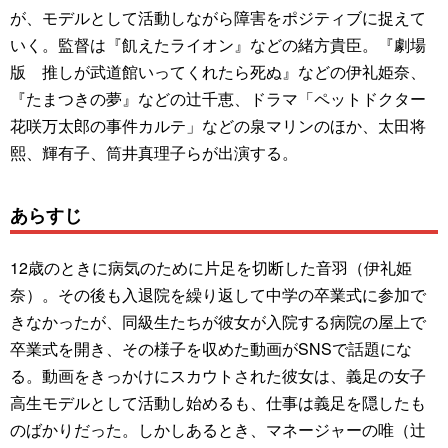
が、モデルとして活動しながら障害をポジティブに捉えて
いく。監督は『飢えたライオン』などの緒方貴臣。『劇場
版 推しが武道館いってくれたら死ぬ』などの伊礼姫奈、
『たまつきの夢』などの辻千恵、ドラマ「ペットドクター
花咲万太郎の事件カルテ」などの泉マリンのほか、太田将
熙、輝有子、筒井真理子らが出演する。
あらすじ
12歳のときに病気のために片足を切断した音羽（伊礼姫
奈）。その後も入退院を繰り返して中学の卒業式に参加で
きなかったが、同級生たちが彼女が入院する病院の屋上で
卒業式を開き、その様子を収めた動画がSNSで話題にな
る。動画をきっかけにスカウトされた彼女は、義足の女子
高生モデルとして活動し始めるも、仕事は義足を隠したも
のばかりだった。しかしあるとき、マネージャーの唯（辻