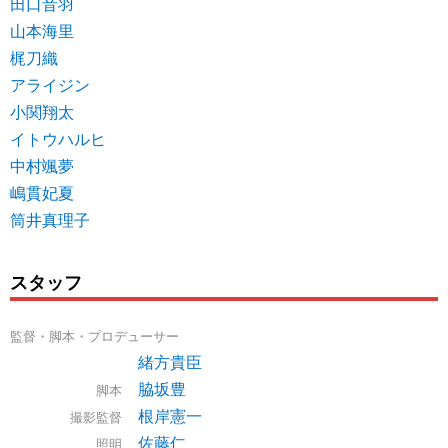
田口音羽
山本海里
梶刀織
アライジン
小関翔太
イトウハルヒ
中村颯夢
嶋貫妃夏
筒井真理子
スタッフ
監督・脚本・プロデューサー
緒方貴臣
脇坂豊
脚本
根岸憲一
撮影監督
佐藤仁
照明