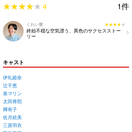
★★★★★
★★★★★
4
1
件
くれい響
★★★★★
★★★★★
終始不穏な空気漂う、異色のサクセスストー
リー
キャスト
伊礼姫奈
辻千恵
泉マリン
太田将熙
輝有子
佐月絵美
三原羽衣