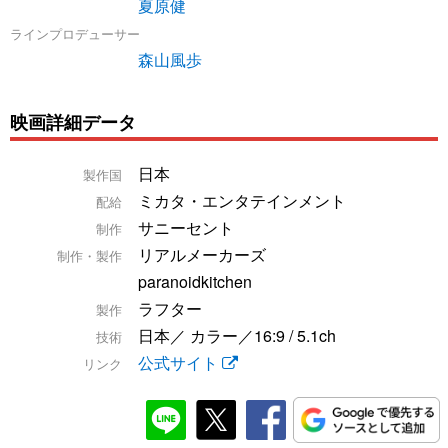
夏原健
ラインプロデューサー
森山風歩
映画詳細データ
日本
製作国
ミカタ・エンタテインメント
配給
サニーセント
制作
リアルメーカーズ
制作・製作
paranoidkitchen
ラフター
製作
日本／ カラー／16:9 / 5.1ch
技術
公式サイト
リンク