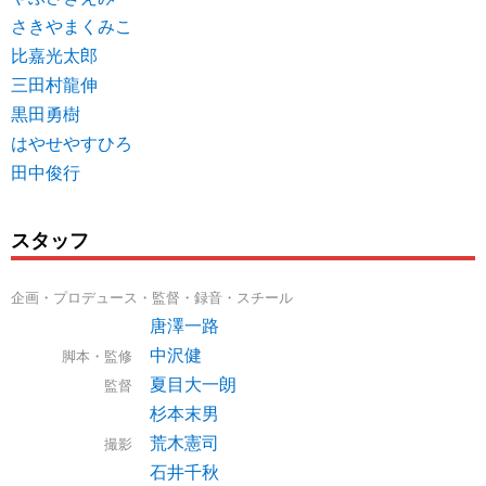
さきやまくみこ
比嘉光太郎
三田村龍伸
黒田勇樹
はやせやすひろ
田中俊行
スタッフ
企画・プロデュース・監督・録音・スチール
唐澤一路
中沢健
脚本・監修
夏目大一朗
監督
杉本末男
荒木憲司
撮影
石井千秋