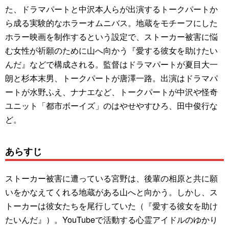
た、ドラマパートと中沢本人らが出演するトークパートか
ら成る実験的なホラーオムニバス。地蔵をモチーフにした
ホラー映画を制作するという設定で、ストーカー被害に悩
む女性が祈願のために山へ向かう『愛する彼女を助けたい
んだ』などで構成される。監督はドラマパートが夏目大一
朗と杉本末男、トークパートが唐澤一路。出演はドラマパ
ートが水野ふえ、ナナエなど、トークパートが中沢や怪奇
ユニット「都市ボーイズ」のはやせやすひろ、田中俊行な
ど。
あらすじ
ストーカー被害に遭っている宮野は、後輩の相原と共に願
いをかなえてくれる地蔵がある山へと向かう。しかし、ス
トーカーは彼女たちを尾行していた（『愛する彼女を助け
たいんだ』）。YouTubeで活動する心霊アイドルのゆかり