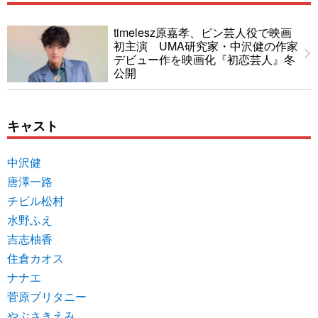
timelesz原嘉孝、ピン芸人役で映画
初主演 UMA研究家・中沢健の作家
デビュー作を映画化『初恋芸人』冬
公開
キャスト
中沢健
唐澤一路
チビル松村
水野ふえ
吉志柚香
住倉カオス
ナナエ
菅原ブリタニー
やぶさきえみ