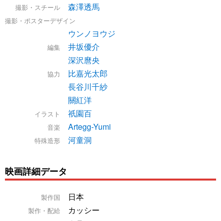
森澤透馬
撮影・スチール
撮影・ポスターデザイン
ウンノヨウジ
井坂優介
編集
深沢麿央
比嘉光太郎
協力
長谷川千紗
關紅洋
祇園百
イラスト
Artegg-Yumi
音楽
河童洞
特殊造形
映画詳細データ
日本
製作国
カッシー
製作・配給