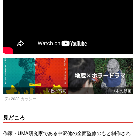
3枚の写真
1本の動画
(C) 2022 カッシー
見どころ
作家・UMA研究家である中沢健の全面監修のもと制作され