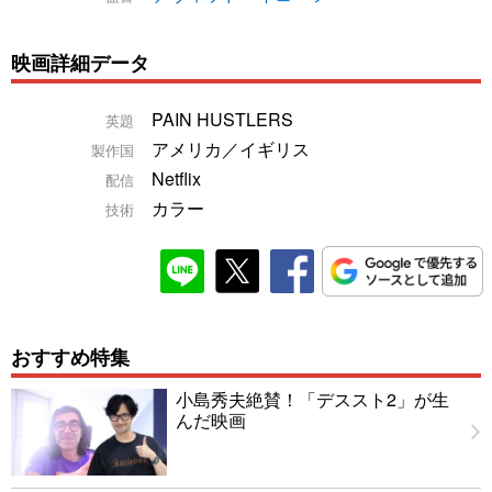
映画詳細データ
PAIN HUSTLERS
英題
アメリカ／イギリス
製作国
Netflix
配信
カラー
技術
おすすめ特集
小島秀夫絶賛！「デススト2」が生
んだ映画