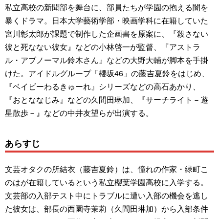
私立高校の新聞部を舞台に、部員たちが学園の抱える闇を
暴くドラマ。日本大学藝術学部・映画学科に在籍していた
宮川彰太郎が課題で制作した企画書を原案に、『殺さない
彼と死なない彼女』などの小林啓一が監督、『アストラ
ル・アブノーマル鈴木さん』などの大野大輔が脚本を手掛
けた。アイドルグループ「櫻坂46」の藤吉夏鈴をはじめ、
『ベイビーわるきゅーれ』シリーズなどの高石あかり、
『おとななじみ』などの久間田琳加、『サーチライト－遊
星散歩－』などの中井友望らが出演する。
あらすじ
文芸オタクの所結衣（藤吉夏鈴）は、憧れの作家・緑町こ
のはが在籍しているという私立櫻葉学園高校に入学する。
文芸部の入部テスト中にトラブルに遭い入部の機会を逃し
た彼女は、部長の西園寺茉莉（久間田琳加）から入部条件