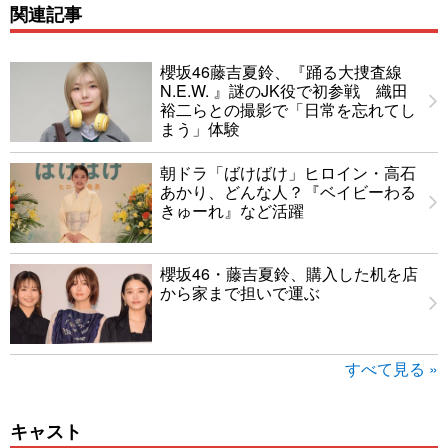
関連記事
櫻坂46藤吉夏鈴、『踊る大捜査線
N.E.W. 』謎のJK役で初参戦 織田
裕二らとの撮影で「日常を忘れてし
まう」体験
朝ドラ「ばけばけ」ヒロイン・高石
あかり、どんな人？『ベイビーわる
きゅーれ』など活躍
櫻坂46・藤吉夏鈴、購入した机を店
から家まで担いで運ぶ
すべて見る »
キャスト