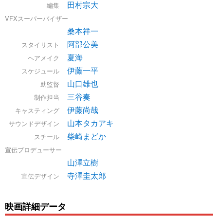
田村宗大
編集
VFXスーパーバイザー
桑本祥一
阿部公美
スタイリスト
夏海
ヘアメイク
伊藤一平
スケジュール
山口雄也
助監督
三谷奏
制作担当
伊藤尚哉
キャスティング
山本タカアキ
サウンドデザイン
柴崎まどか
スチール
宣伝プロデューサー
山澤立樹
寺澤圭太郎
宣伝デザイン
映画詳細データ