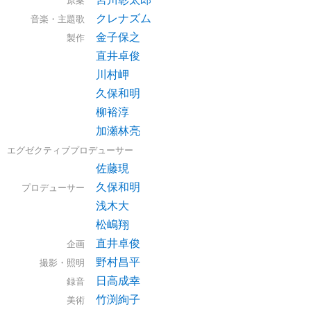
クレナズム
音楽・主題歌
金子保之
製作
直井卓俊
川村岬
久保和明
柳裕淳
加瀬林亮
エグゼクティブプロデューサー
佐藤現
久保和明
プロデューサー
浅木大
松嶋翔
直井卓俊
企画
野村昌平
撮影・照明
日高成幸
録音
竹渕絢子
美術