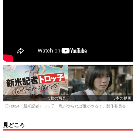
3枚の写真
3本の動画
(C) 2024「新米記者トロッ子 私がやらねば誰がやる！」製作委員会
見どころ