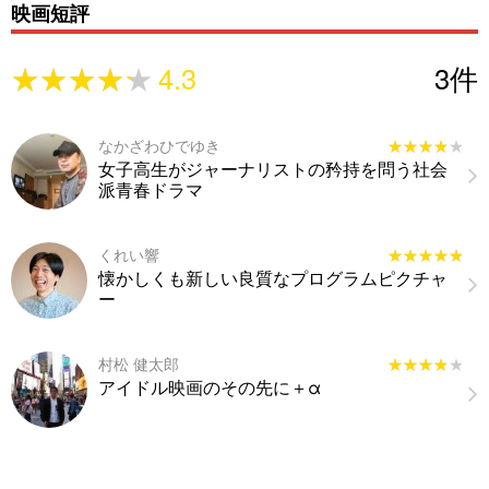
映画短評
★★★★★
★★★★★
4.3
3
件
なかざわひでゆき
★★★★★
★★★★★
女子高生がジャーナリストの矜持を問う社会
派青春ドラマ
くれい響
★★★★★
★★★★★
懐かしくも新しい良質なプログラムピクチャ
ー
村松 健太郎
★★★★★
★★★★★
アイドル映画のその先に＋α