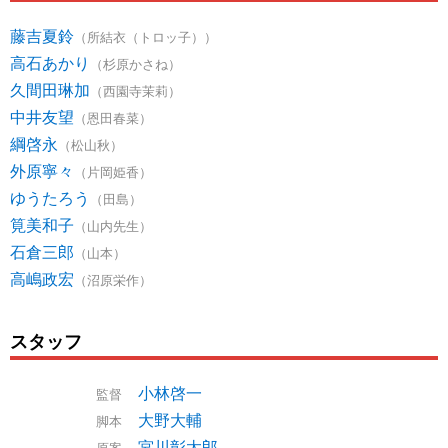
藤吉夏鈴
（所結衣（トロッ子））
高石あかり
（杉原かさね）
久間田琳加
（西園寺茉莉）
中井友望
（恩田春菜）
綱啓永
（松山秋）
外原寧々
（片岡姫香）
ゆうたろう
（田島）
筧美和子
（山内先生）
石倉三郎
（山本）
高嶋政宏
（沼原栄作）
スタッフ
小林啓一
監督
大野大輔
脚本
宮川彰太郎
原案