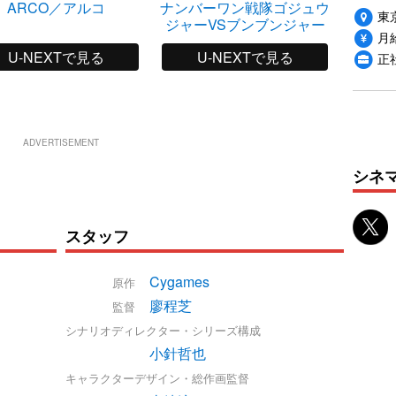
ARCO／アルコ
ナンバーワン戦隊ゴジュウ
ア
東
ジャーVSブンブンジャー
月給
U-NEXTで見る
U-NEXTで見る
正
ADVERTISEMENT
シネ
スタッフ
Cygames
原作
廖程芝
監督
シナリオディレクター・シリーズ構成
小針哲也
キャラクターデザイン・総作画監督