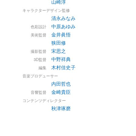
山崎淳
キャラクターデザイン監修
清永みなみ
中原あゆみ
色彩設計
金井眞悟
美術監督
狭田修
宋思之
撮影監督
中野祥典
3D監督
木村佳史子
編集
音楽プロデューサー
内田哲也
金崎貴臣
音響監督
コンテンツディレクター
秋津琢磨