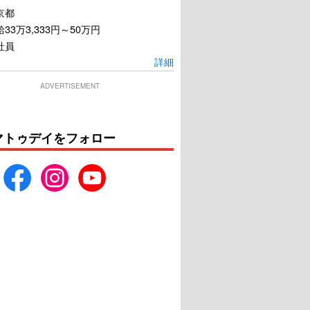
メリと雨の物語
劇場版 転生したらスライ
京都
ムだった件 蒼海の涙編
33万3,333円～50万円
U-NEXTで見る
U-NEXTで見る
社員
詳細
ADVERTISEMENT
マトゥデイをフォロー