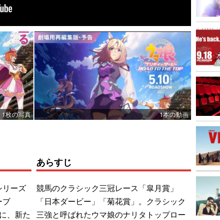
1枚の写真
1本の動画
あらすじ
シリーズ
競馬のクラシック三冠レース「皐月賞」
ーブ
「日本ダービー」「菊花賞」。クラシック
に、新た
三強と呼ばれたウマ娘のナリタトップロー