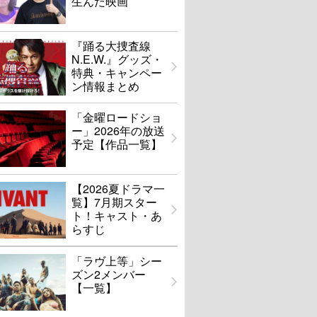
生んだ映画
『踊る大捜査線
N.E.W.』グッズ・
特典・キャンペー
ン情報まとめ
「金曜ロードショ
ー」2026年の放送
予定【作品一覧】
【2026夏ドラマ一
覧】7月期スター
ト！キャスト・あ
らすじ
「ラヴ上等」シー
ズン2メンバー
【一覧】