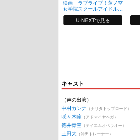
映画 ラブライブ！蓮ノ空
女学院スクールアイドルク
ラブ Bloom Garden Party
U-NEXTで見る
キャスト
（声の出演）
中村カンナ
（ナリタトップロード）
咲々木瞳
（アドマイヤベガ）
徳井青空
（テイエムオペラオー）
土田大
（沖田トレーナー）