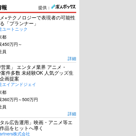
情報
提供：
メ×テクノロジーで表現者の可能性
る「プランナー」
社ユートニック
京都
450万円～
社員
詳細
/営業」 エンタメ業界 アニメ・
ber案件多数 未経験OK 人気グッズ生
企画提案
社エイアンドジェイ
京都
360万円～500万円
社員
詳細
タル広告運用」映画・アニメ等エ
作品をヒットへ導く
artners株式会社