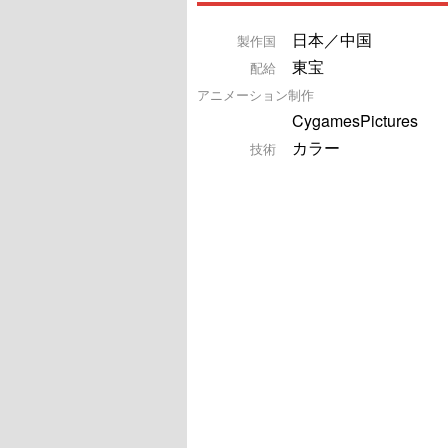
日本／中国
製作国
東宝
配給
アニメーション制作
CygamesPictures
カラー
技術