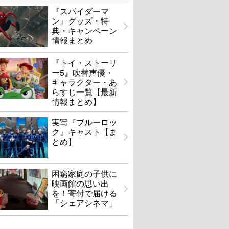
『スパイダーマ
ン』グッズ・特
典・キャンペーン
情報まとめ
『トイ・ストーリ
ー5』吹替声優・
キャラクター・あ
らすじ一覧【最新
情報まとめ】
実写『ブルーロッ
ク』キャスト【ま
とめ】
困窮家庭の子供に
映画館の思い出
を！寄付で届ける
「シェアシネマ」