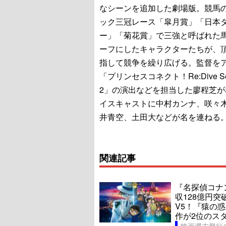
なシーンを追加した劇場版。競馬
ック三冠レース「皐月賞」「日本
ー」「菊花賞」で三強と呼ばれた
ーフにしたキャラクターたちが、
指して競争を繰り広げる。監督を
「プリンセスコネクト！Re:Dive Se
2」の演出などを担当した廖程芝が
イスキャストに中村カンナ、咲々
井青空、土田大などが名を連ねる
関連記事
『名探偵コナ
収128億円突
V5！『猿の
作が2位のス