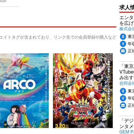
成績
求人
エンタ
を広げ
株式会
東
リエイトタグが含まれており、リンク先での会員登録や購入など
年収
正
「東京
VTu
み出す
合同会
東
年収
正
「デジ
ンタメ
GEM P