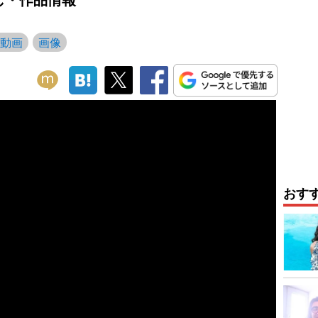
動画
画像
おす