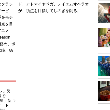
のクラシ
ド、アドマイヤベガ、テイエムオペラオー
ダービ
が、頂点を目指してしのぎを削る。
馬をモチ
頂点を目
アニメ
ason
務め、ボ
木瞳、徳
。
ン』興
破で
惑星』新
タート