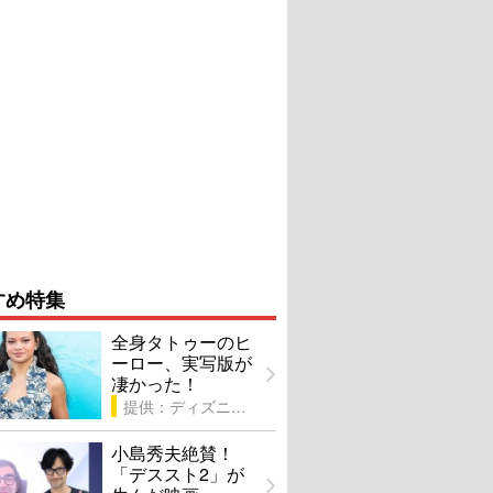
すめ特集
全身タトゥーのヒ
ーロー、実写版が
凄かった！
提供：ディズニー
小島秀夫絶賛！
「デススト2」が