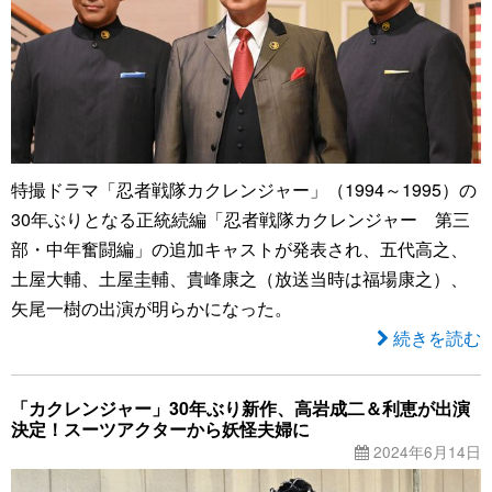
特撮ドラマ「忍者戦隊カクレンジャー」（1994～1995）の
30年ぶりとなる正統続編「忍者戦隊カクレンジャー 第三
部・中年奮闘編」の追加キャストが発表され、五代高之、
土屋大輔、土屋圭輔、貴峰康之（放送当時は福場康之）、
矢尾一樹の出演が明らかになった。
続きを読む
「カクレンジャー」30年ぶり新作、高岩成二＆利恵が出演
決定！スーツアクターから妖怪夫婦に
2024年6月14日