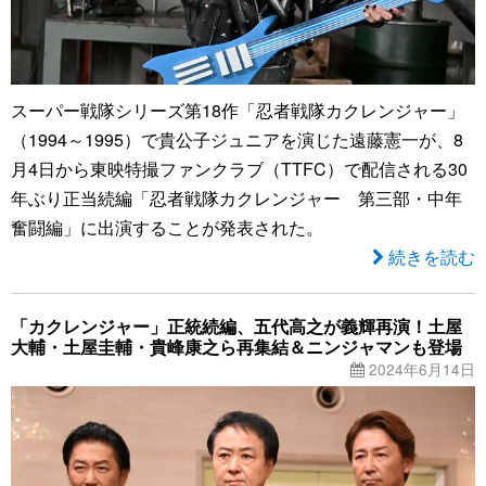
スーパー戦隊シリーズ第18作「忍者戦隊カクレンジャー」
（1994～1995）で貴公子ジュニアを演じた遠藤憲一が、8
月4日から東映特撮ファンクラブ（TTFC）で配信される30
年ぶり正当続編「忍者戦隊カクレンジャー 第三部・中年
奮闘編」に出演することが発表された。
続きを読む
「カクレンジャー」正統続編、五代高之が義輝再演！土屋
大輔・土屋圭輔・貴峰康之ら再集結＆ニンジャマンも登場
2024年6月14日