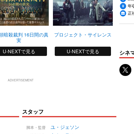
年収
正
領暗殺裁判 16日間の真
プロジェクト・サイレンス
実
U-NEXTで見る
U-NEXTで見る
シネ
ADVERTISEMENT
スタッフ
ユ・ジェソン
脚本・監督