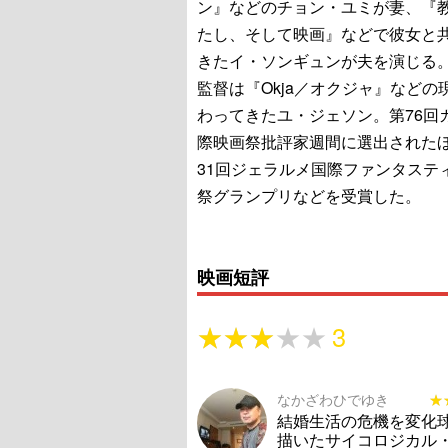
ン』などのチョン・ユミが妻、『
たし、そして映画』などで彼女と
きたイ・ソンギュンが夫を演じる
監督は『Okja／オクジャ』などの
わってきたユ・ジェソン。第76回
際映画祭批評家週間に選出された
31回ジェラルメ国際ファンタステ
祭グランプリなどを受賞した。
映画短評
★★★★★
★★★★★
3
なかざわひでゆき
★
★
結婚生活の危機を変化
描いたサイコロジカル