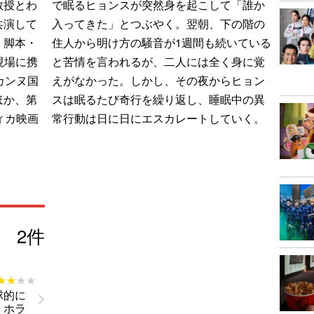
教授とわ
で眠るヒョンスが突然身を起こして「誰か
共演して
入ってきた」とつぶやく。翌朝、下の階の
。脚本・
住人から明け方の騒音が1週間も続いている
現場に携
と苦情を言われるが、二人には全く身に覚
カンヌ国
えがなかった。しかし、その夜からヒョン
ほか、第
スは眠るたび奇行を繰り返し、睡眠中の異
ィカ映画
常行動は日に日にエスカレートしていく。
2
件
★★★★
★★★★
球的に
・ホラ