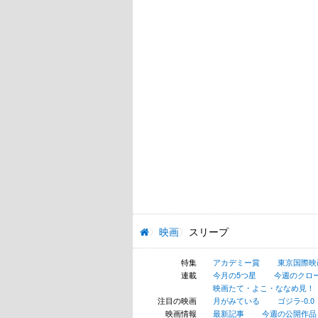
映画
スリープ
特集
アカデミー賞
東京国際映
連載
今月の5つ星
今週のクロ
映画たて・よこ・ななめ見！
注目の映画
月がみている
ゴジラ-0.0
映画情報
最新記事
今週の公開作品