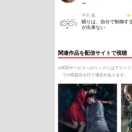
ー
平沢 薫
★
★
眠りは、自分で制御す
が出来ない
関連作品を配信サイトで視聴
※VODサービスへのリンクにはアフィ
での収益化を行う場合があります。