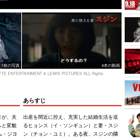
1枚の写真
4本の動画
OTTE ENTERTAINMENT & LEWIS PICTURES ALL Rights
あらすじ
常が、夫
出産を間近に控え、充実した結婚生活を送
へと変貌
るヒョンス（イ・ソンギュン）と妻・スジ
ム・ジヨ
ン（チョン・ユミ）。ある夜、スジンの隣