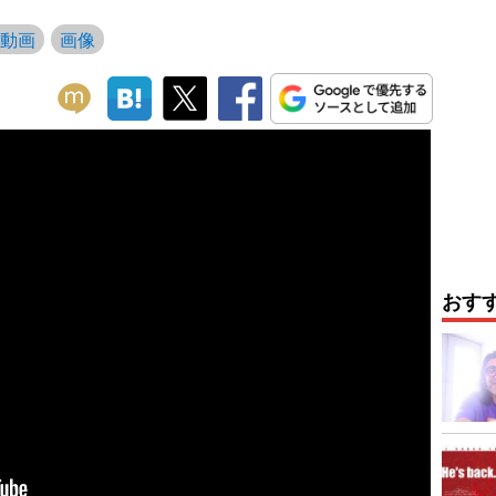
動画
画像
おす