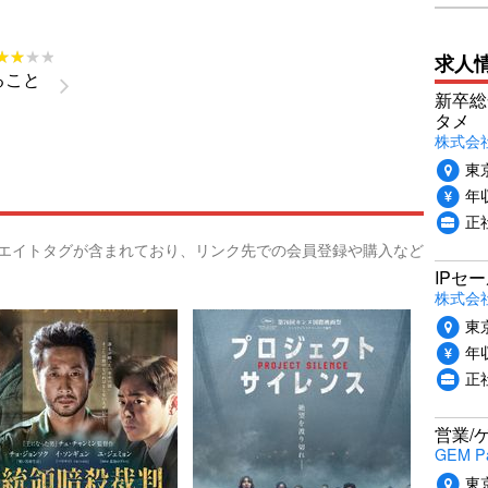
★★★★
★★★★
求人
ること
新卒総
タメ
株式会社P
東
年収
正
リエイトタグが含まれており、リンク先での会員登録や購入など
IPセ
株式会
東
年収
正
営業/
GEM P
東