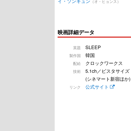
イ・ソンギュン
（オ・ヒョンス）
映画詳細データ
SLEEP
英題
韓国
製作国
クロックワークス
配給
5.1ch／ビスタサイズ
技術
(シネマート新宿ほか)
公式サイト
リンク