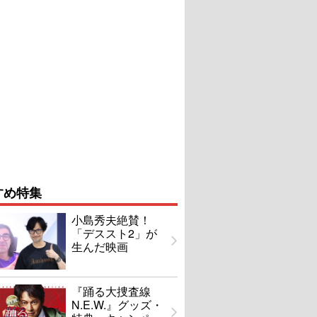
すめ特集
小島秀夫絶賛！
「デススト2」が
生んだ映画
『踊る大捜査線
N.E.W.』グッズ・