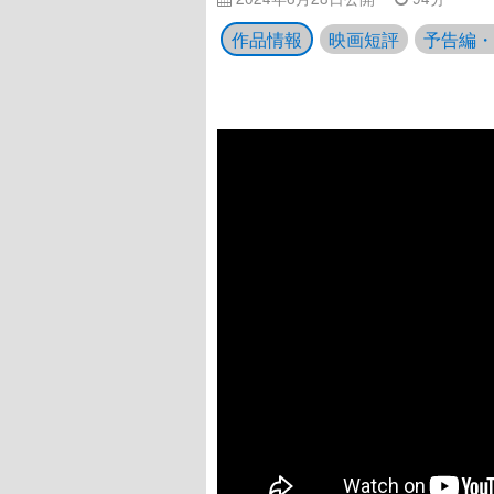
作品情報
映画短評
予告編・