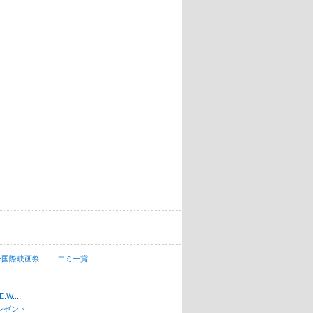
ン国際映画祭
エミー賞
W....
レゼント