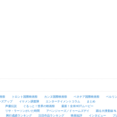
画祭
トロント国際映画祭
カンヌ国際映画祭
ベネチア国際映画祭
ベルリ
ーズアップ
イケメン調査隊
エンターテイメントコラム
まとめ
声優伝説
ぐるっと！世界の映画祭
最新！全米HOTムービー
リサ・ラーソンがいた時間
アベンジャーズ／ドゥームズデイ
踊る大捜査線 N.E.
興行成績ランキング
注目作品ランキング
映画短評
インタビュー
プ