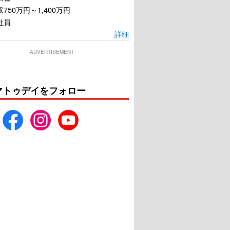
750万円～1,400万円
社員
詳細
ADVERTISEMENT
夜明けの詩
キングメーカー 大統領を
作った男
U-NEXTで見る
U-NEXTで見る
マトゥデイをフォロー