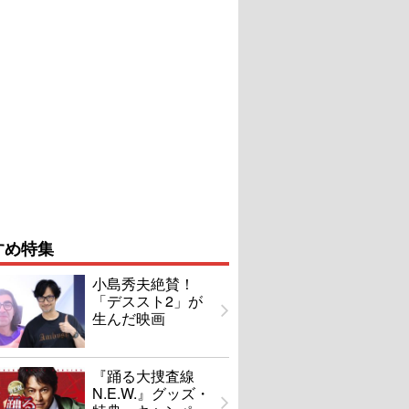
すめ特集
小島秀夫絶賛！
「デススト2」が
生んだ映画
『踊る大捜査線
N.E.W.』グッズ・