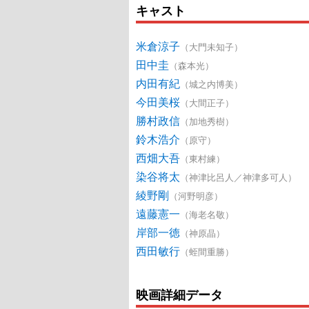
キャスト
米倉涼子
（大門未知子）
田中圭
（森本光）
内田有紀
（城之内博美）
今田美桜
（大間正子）
勝村政信
（加地秀樹）
鈴木浩介
（原守）
西畑大吾
（東村練）
染谷将太
（神津比呂人／神津多可人）
綾野剛
（河野明彦）
遠藤憲一
（海老名敬）
岸部一徳
（神原晶）
西田敏行
（蛭間重勝）
映画詳細データ