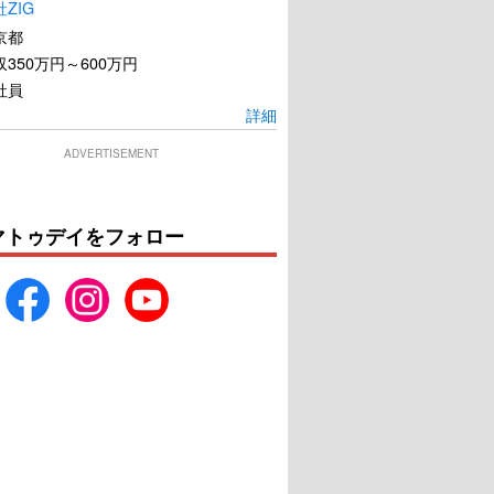
ZIG
京都
350万円～600万円
社員
詳細
ADVERTISEMENT
月の満ち欠け
耳をすませば
マトゥデイをフォロー
U-NEXTで見る
U-NEXTで見る