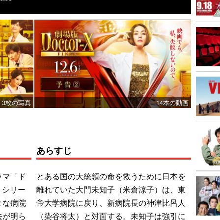
3枚の写真
14本の動画
あらすじ
ラマ「ド
とある国の大統領の命を救うために日本を
」シリー
離れていた大門未知子（米倉涼子）は、東
まな病院
帝大学病院に戻り、新病院長の神津比呂人
去が明ら
（染谷将太）と対面する。未知子は強引に