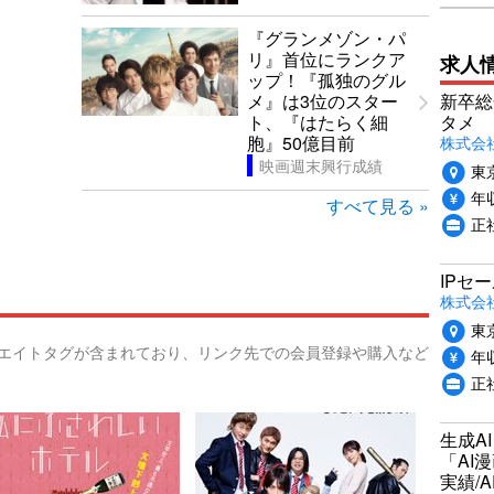
『グランメゾン・パ
リ』首位にランクア
求人
ップ！『孤独のグル
新卒総
メ』は3位のスター
タメ
ト、『はたらく細
株式会社P
胞』50億目前
映画週末興行成績
東
年収
すべて見る »
正
IPセ
株式会
東
リエイトタグが含まれており、リンク先での会員登録や購入など
年収
正
生成A
「AI
実績/A