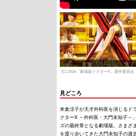
(C) 2024「劇場版ドクターX」製作委員会
見どころ
米倉涼子が天才外科医を演じるド
クターX ～外科医・大門未知子～
ズの最終章となる劇場版。さまざ
を渡り歩いてきた大門未知子の過