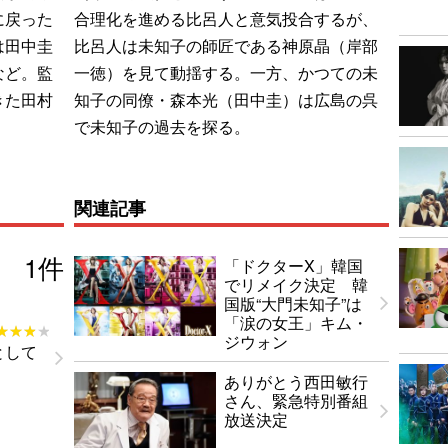
に戻った
合理化を進める比呂人と意気投合するが、
は田中圭
比呂人は未知子の師匠である神原晶（岸部
など。監
一徳）を見て動揺する。一方、かつての未
きた田村
知子の同僚・森本光（田中圭）は広島の呉
で未知子の過去を探る。
関連記事
1
件
「ドクターX」韓国
でリメイク決定 韓
国版“大門未知子”は
「涙の女王」キム・
★★★★
★★★★
ジウォン
として
ありがとう西田敏行
さん、緊急特別番組
放送決定