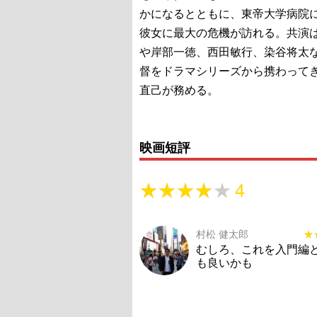
かになるとともに、東帝大学病院
彼女に最大の危機が訪れる。共演
や岸部一徳、西田敏行、染谷将太
督をドラマシリーズから携わって
直己が務める。
映画短評
★★★★★
★★★★★
4
村松 健太郎
★
★
むしろ、これを入門編
も良いかも