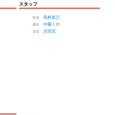
スタッフ
田村直己
監督
中園ミホ
脚本
沢田完
音楽