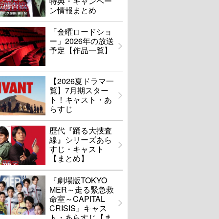
特典・キャンペー
ン情報まとめ
「金曜ロードショ
ー」2026年の放送
予定【作品一覧】
【2026夏ドラマ一
覧】7月期スター
ト！キャスト・あ
らすじ
歴代『踊る大捜査
線』シリーズあら
すじ・キャスト
【まとめ】
『劇場版TOKYO
MER～走る緊急救
命室～CAPITAL
CRISIS』キャス
ト・あらすじ【ま