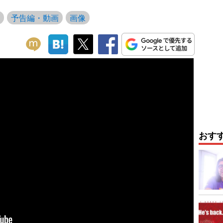
予告編・動画
画像
おす