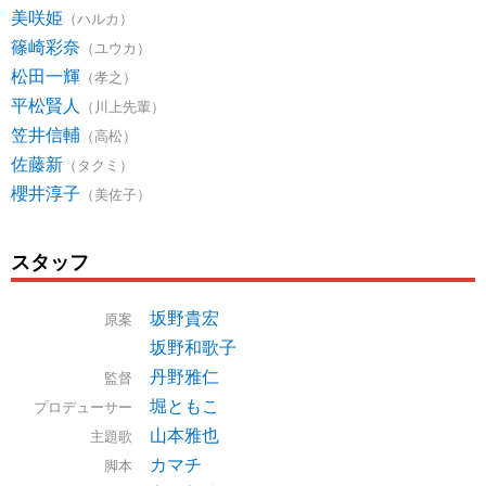
美咲姫
（ハルカ）
篠崎彩奈
（ユウカ）
松田一輝
（孝之）
平松賢人
（川上先輩）
笠井信輔
（高松）
佐藤新
（タクミ）
櫻井淳子
（美佐子）
スタッフ
坂野貴宏
原案
坂野和歌子
丹野雅仁
監督
堀ともこ
プロデューサー
山本雅也
主題歌
カマチ
脚本