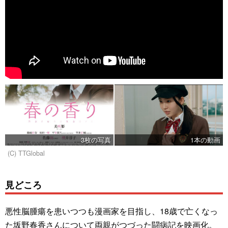
3枚の写真
1本の動画
(C) TTGlobal
見どころ
悪性脳腫瘍を患いつつも漫画家を目指し、18歳で亡くなっ
た坂野春香さんについて両親がつづった闘病記を映画化。