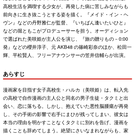
高校生活を満喫する少女が、再発した病に苦しみながらも
前向きに生き抜こうとする姿を描く。『メイド・イン・ヘ
ヴン』などの丹野雅仁が監督、『いちばん逢いたいひと』
などの堀ともこがプロデューサーを担う。オーディション
で選ばれた美咲姫が主人公を演じ、『旅の贈りもの－0:00
発』などの櫻井淳子、元 AKB48 の篠崎彩奈のほか、松田一
輝、平松賢人、フリーアナウンサーの笠井信輔らが出演。
あらすじ
漫画家を目指す女子高校生・ハルカ（美咲姫）は、転入先
の高校で自作漫画の主人公と同名の男子生徒・タクミと出
会い、恋に落ちる。しかし、抱えていた悪性脳腫瘍が再発
し、その手術の影響で右手にまひが残ってしまい、彼女は
本当の理由を明かすことなくタクミに別れを告げ、漫画を
描くことも辞めてしまう。絶望にさいなまれながらも、家