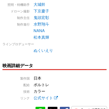
大城幹
照明・特機助手
下京慶子
ドローン撮影
鬼頭宏彰
制作主任
水野翔斗
制作進行
NANA
松本真輝
ラインプロデューサー
ぬくいえり
映画詳細データ
日本
製作国
ポルトレ
配給
カラー
技術
公式サイト
リンク