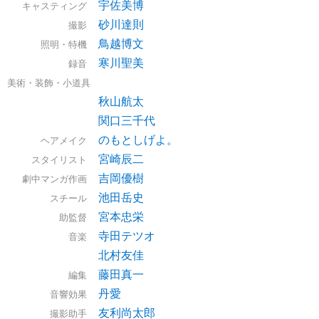
宇佐美博
キャスティング
砂川達則
撮影
鳥越博文
照明・特機
寒川聖美
録音
美術・装飾・小道具
秋山航太
関口三千代
のもとしげよ。
ヘアメイク
宮崎辰二
スタイリスト
吉岡優樹
劇中マンガ作画
池田岳史
スチール
宮本忠栄
助監督
寺田テツオ
音楽
北村友佳
藤田真一
編集
丹愛
音響効果
友利尚太郎
撮影助手