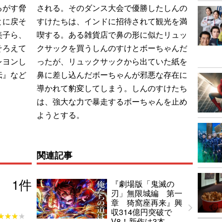
るがす脅
される。そのダンス大会で優勝したしんの
とに戻そ
すけたちは、インドに招待されて観光を満
美子ら、
喫する。ある雑貨店で鼻の形に似たリュッ
そろえて
クサックを買うしんのすけとボーちゃんだ
レヨンし
ったが、リュックサックから出ていた紙を
伝』など
鼻に差し込んだボーちゃんが邪悪な存在に
導かれて豹変してしまう。しんのすけたち
は、強大な力で暴走するボーちゃんを止め
ようとする。
関連記事
1
件
『劇場版「鬼滅の
刃」無限城編 第一
章 猗窩座再来』興
収314億円突破で
★★★★
★★★★
V8！新作は3本