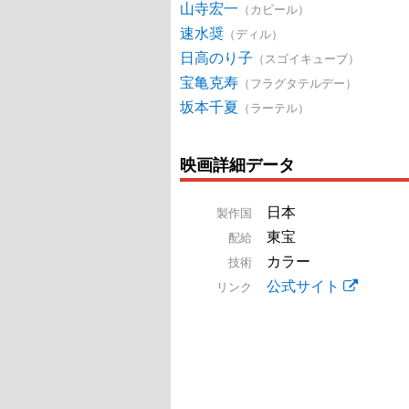
山寺宏一
（カビール）
速水奨
（ディル）
日高のり子
（スゴイキューブ）
宝亀克寿
（フラグタテルデー）
坂本千夏
（ラーテル）
映画詳細データ
日本
製作国
東宝
配給
カラー
技術
公式サイト
リンク