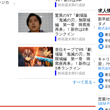
ージカ
映画週末興行成績
求人
驚異のV7『劇場版
新卒総
「鬼滅の刃」無限城
タメ
編 第一章 猗窩座
株式会社P
再来』！新作は2本
ランクイン
東
映画週末興行成績
年収
正
首位キープでV6『劇
場版「鬼滅の刃」無
限城編 第一章 猗
キャリ
窩座再来』！新作は
迎」/
3本ランクイン
株式会
映画週末興行成績
東
年収
すべて見る »
正
営業/
GEM P
東