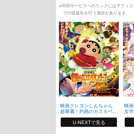
※VODサービスへのリンクにはアフィ
での収益化を行う場合があります。
映画クレヨンしんちゃん
映画
超華麗！灼熱のカスカベダ
女学
ンサーズ
ラブ 
U-NEXTで見る