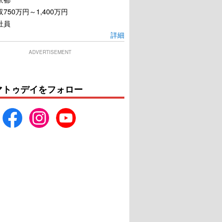
750万円～1,400万円
社員
詳細
ADVERTISEMENT
マトゥデイをフォロー
メリと雨の物語
ナンバーワン戦隊ゴジュウ
ジャーVSブンブンジャー
U-NEXTで見る
U-NEXTで見る