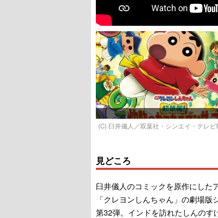
(C) 臼井儀人／双葉社・シンエイ・テレビ朝日
見どころ
臼井儀人のコミックを原作にした
「クレヨンしんちゃん」の劇場版
第32弾。インドを訪れたしんのす