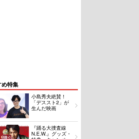
すめ特集
小島秀夫絶賛！
「デススト2」が
生んだ映画
『踊る大捜査線
N.E.W.』グッズ・