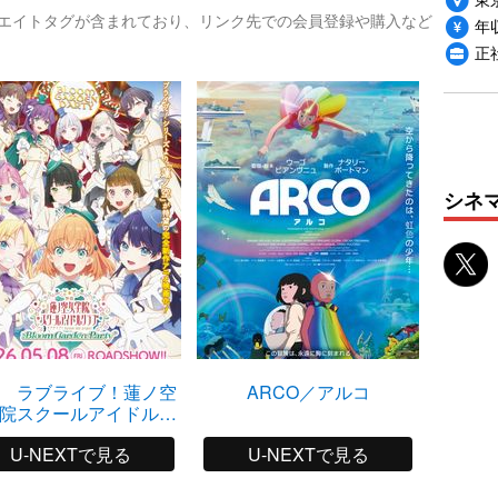
リエイトタグが含まれており、リンク先での会員登録や購入など
年収
正
シネ
 ラブライブ！蓮ノ空
ARCO／アルコ
ア
院スクールアイドルク
Bloom Garden Party
U-NEXTで見る
U-NEXTで見る