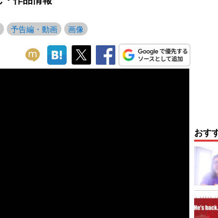
予告編・動画
画像
おす