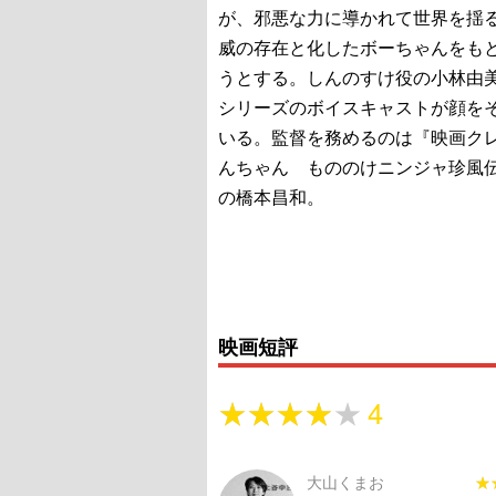
が、邪悪な力に導かれて世界を揺
威の存在と化したボーちゃんをも
うとする。しんのすけ役の小林由
シリーズのボイスキャストが顔を
いる。監督を務めるのは『映画ク
んちゃん もののけニンジャ珍風
の橋本昌和。
映画短評
★★★★★
★★★★★
4
大山くまお
★
★