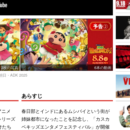
3枚の写真
6本の動画
・ADK 2025
あらすじ
アニメ
春日部とインドにあるムシバイという街が
シリーズ
姉妹都市になったことを記念し、「カスカ
けたち
ベキッズエンタメフェスティバル」が開催