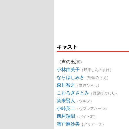
キャスト
（声の出演）
小林由美子
（野原しんのすけ）
ならはしみき
（野原みさえ）
森川智之
（野原ひろし）
こおろぎさとみ
（野原ひまわり）
賀来賢人
（ウルフ）
小峠英二
（ウフンアハーン）
西村瑞樹
（バイト君）
瀬戸麻沙美
（アリアーナ）