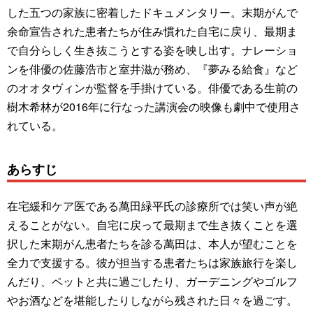
した五つの家族に密着したドキュメンタリー。末期がんで
余命宣告された患者たちが住み慣れた自宅に戻り、最期ま
で自分らしく生き抜こうとする姿を映し出す。ナレーショ
ンを俳優の佐藤浩市と室井滋が務め、『夢みる給食』など
のオオタヴィンが監督を手掛けている。俳優である生前の
樹木希林が2016年に行なった講演会の映像も劇中で使用さ
れている。
あらすじ
在宅緩和ケア医である萬田緑平氏の診療所では笑い声が絶
えることがない。自宅に戻って最期まで生き抜くことを選
択した末期がん患者たちを診る萬田は、本人が望むことを
全力で支援する。彼が担当する患者たちは家族旅行を楽し
んだり、ペットと共に過ごしたり、ガーデニングやゴルフ
やお酒などを堪能したりしながら残された日々を過ごす。