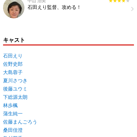
中山 治美
★★★★★
★★★★★
石田えり監督、攻める！
キャスト
石田えり
佐野史郎
大島蓉子
夏川さつき
後藤ユウミ
下総源太朗
林歩楓
蒲生純一
佐藤まんごろう
桑田佳澄