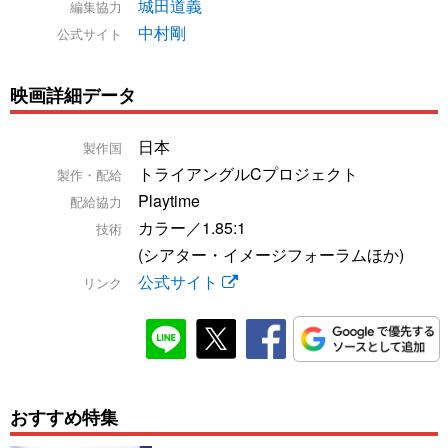
城田道義
編集協力
中村剛
公式サイト
映画詳細データ
日本
製作国
トライアングルCプロジェクト
製作・配給
Playtime
配給協力
カラー／1.85:1
技術
(シアター・イメージフォーラムほか)
公式サイト
リンク
おすすめ特集