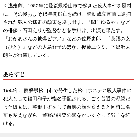
く逃走劇。1982年に愛媛県松山市で起きた殺人事件を題材
に、その後およそ15年間逃亡を続け、時効成立直前に逮捕
された犯人の逃走の顛末を映し出す。『聞こゆるや』など
の俳優・石田えりが監督などを手掛け、出演も果たす。
『おかあさんの被爆ピアノ』などの佐野史郎、『英語の女
（ひと）』などの大島蓉子のほか、後藤ユウミ、下総源太
朗らが出演している。
あらすじ
1982年、愛媛県松山市で発生した松山ホステス殺人事件の
犯人として福田和子が指名手配される。ごく普通の母親だ
った彼女は、整形手術をして自身の顔を変えると同時に名
前も変えながら、警察の捜査の網をかいくぐって逃亡を続
ける。