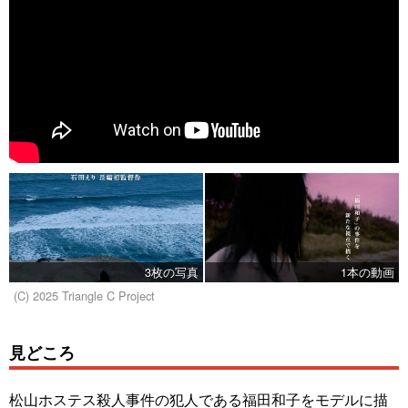
3枚の写真
1本の動画
(C) 2025 Triangle C Project
見どころ
松山ホステス殺人事件の犯人である福田和子をモデルに描