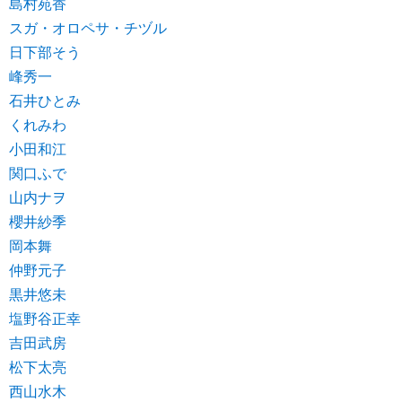
島村苑香
スガ・オロペサ・チヅル
日下部そう
峰秀一
石井ひとみ
くれみわ
小田和江
関口ふで
山内ナヲ
櫻井紗季
岡本舞
仲野元子
黒井悠未
塩野谷正幸
吉田武房
松下太亮
西山水木