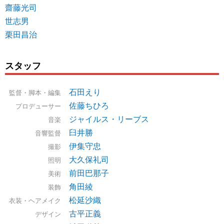
齋藤光司
世志男
栗田昌治
スタッフ
石田えり
監督・脚本・編集
佐藤ちひろ
プロデューサー
ジャイルス・リーブス
音楽
臼井勝
音響監督
伊集守忠
撮影
大久保礼司
照明
前田巴那子
美術
角田綾
装飾
松延沙織
衣装・ヘアメイク
古平正義
デザイン