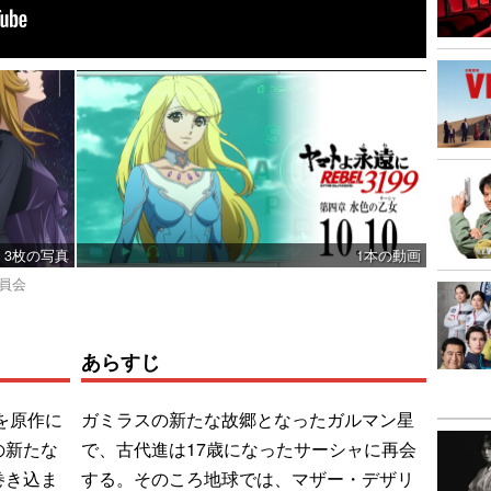
3枚の写真
1本の動画
委員会
あらすじ
を原作に
ガミラスの新たな故郷となったガルマン星
の新たな
で、古代進は17歳になったサーシャに再会
巻き込ま
する。そのころ地球では、マザー・デザリ