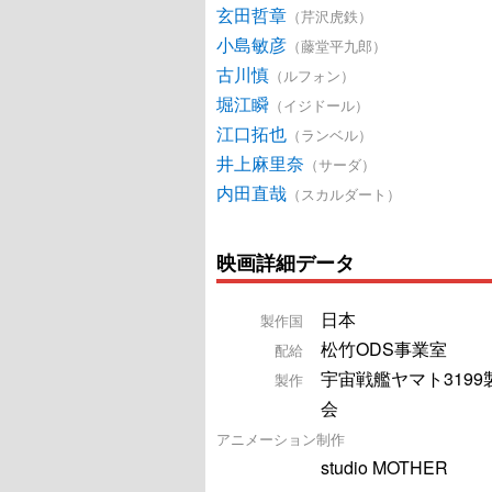
玄田哲章
（芹沢虎鉄）
小島敏彦
（藤堂平九郎）
古川慎
（ルフォン）
堀江瞬
（イジドール）
江口拓也
（ランベル）
井上麻里奈
（サーダ）
内田直哉
（スカルダート）
映画詳細データ
日本
製作国
松竹ODS事業室
配給
宇宙戦艦ヤマト3199
製作
会
アニメーション制作
studio MOTHER