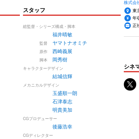
株式会
スタッフ
東
年収
正
総監督・シリーズ構成・脚本
福井晴敏
ヤマトナオミチ
監督
西崎義展
原作
岡秀樹
脚本
シネ
キャラクターデザイン
結城信輝
メカニカルデザイン
玉盛順一朗
石津泰志
明貴美加
CGプロデューサー
後藤浩幸
CGディレクター