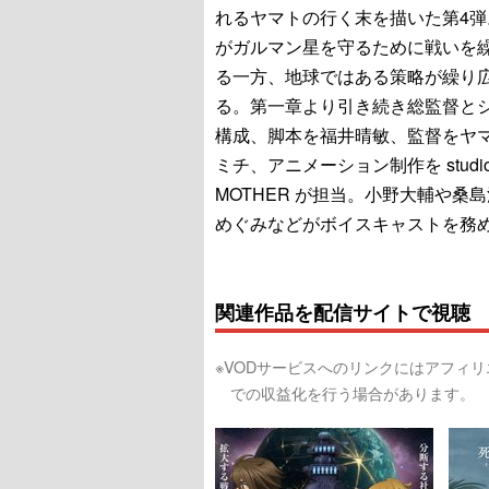
れるヤマトの行く末を描いた第4弾
がガルマン星を守るために戦いを
る一方、地球ではある策略が繰り
る。第一章より引き続き総監督と
構成、脚本を福井晴敏、監督をヤ
ミチ、アニメーション制作を studi
MOTHER が担当。小野大輔や桑
めぐみなどがボイスキャストを務
関連作品を配信サイトで視聴
※VODサービスへのリンクにはアフィ
での収益化を行う場合があります。