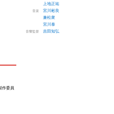
上地正祐
宮川彬良
音楽
兼松衆
宮川泰
吉田知弘
音響監督
製作委員