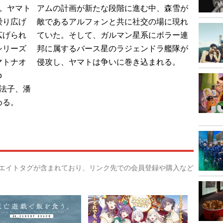
。ヤマト
アムの計画が新たな段階に進む中、森雪が
繰り広げ
敵であるアルフォンと共に社交の場に現れ
広げられ
ていた。そして、ガルマン星系にボラー連
シリーズ
邦に属するバース星のラジェンドラ艦隊が
マトナオ
侵攻し、ヤマトは争いに巻き込まれる。
o
島法子、潘
める。
リエイトタグが含まれており、リンク先での会員登録や購入など