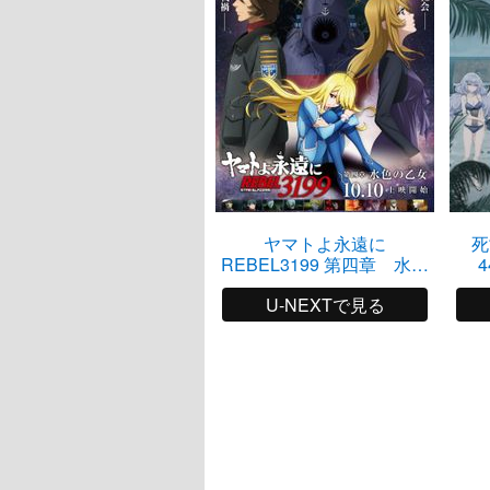
ヤマトよ永遠に
死
REBEL3199 第四章 水色
4
の乙女（サーシャ）
U-NEXTで見る