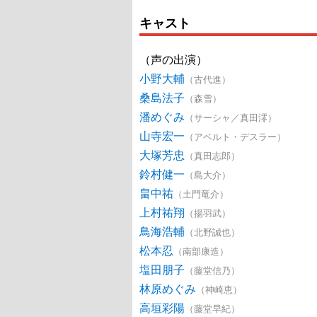
キャスト
（声の出演）
小野大輔
（古代進）
桑島法子
（森雪）
潘めぐみ
（サーシャ／真田澪）
山寺宏一
（アベルト・デスラー）
大塚芳忠
（真田志郎）
鈴村健一
（島大介）
畠中祐
（土門竜介）
上村祐翔
（揚羽武）
鳥海浩輔
（北野誠也）
松本忍
（南部康造）
塩田朋子
（藤堂信乃）
林原めぐみ
（神崎恵）
高垣彩陽
（藤堂早紀）