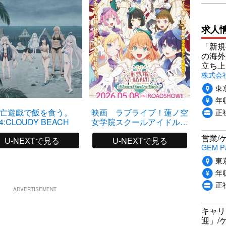
求人
「新規
の海外
立ち上
株式会社P
東
年収
正社
亡遊戯で飯を食う。
映画 ラブライブ！蓮ノ空
4:CLOUDY BEACH
女学院スクールアイドルク
ラブ Bloom Garden Party
営業/
U-NEXTで見る
U-NEXTで見る
GEM P
東
年収
正
ADVERTISEMENT
キャリ
迎」/