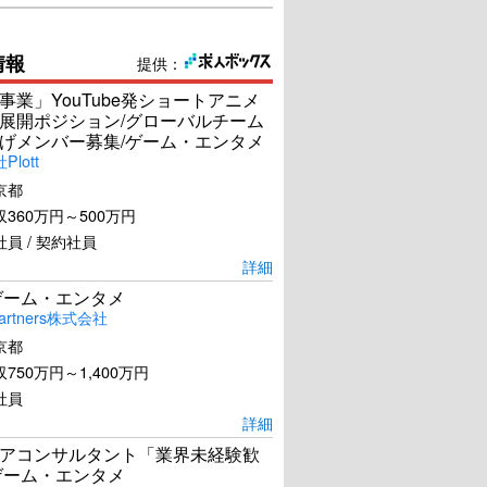
情報
提供：
事業」YouTube発ショートアニメ
展開ポジション/グローバルチーム
げメンバー募集/ゲーム・エンタメ
lott
京都
360万円～500万円
員 / 契約社員
ARCO／アルコ
ナンバーワン戦隊ゴジュウ
ジャーVSブンブンジャー
詳細
ゲーム・エンタメ
U-NEXTで見る
U-NEXTで見る
artners株式会社
京都
750万円～1,400万円
社員
詳細
アコンサルタント「業界未経験歓
ゲーム・エンタメ