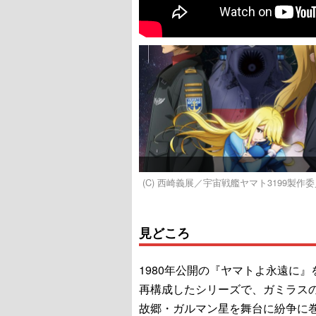
(C) 西崎義展／宇宙戦艦ヤマト3199製作
見どころ
1980年公開の『ヤマトよ永遠に』
再構成したシリーズで、ガミラス
故郷・ガルマン星を舞台に紛争に