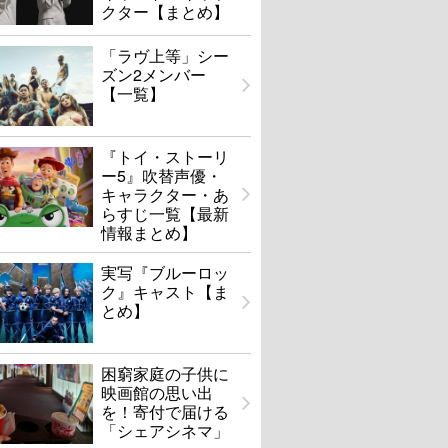
クター【まとめ】
「ラヴ上等」シー
ズン2メンバー
【一覧】
『トイ・ストーリ
ー5』吹替声優・
キャラクター・あ
らすじ一覧【最新
情報まとめ】
実写『ブルーロッ
ク』キャスト【ま
とめ】
困窮家庭の子供に
映画館の思い出
を！寄付で届ける
「シェアシネマ」