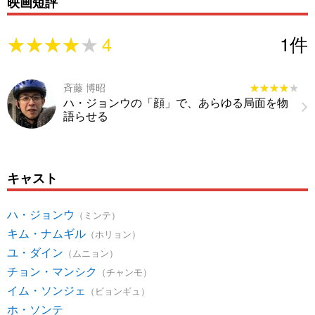
映画短評
★★★★★
★★★★★
4
1
件
斉藤 博昭
★★★★★
★★★★★
ハ・ジョンウの「顔」で、あらゆる局面を物
語らせる
キャスト
ハ・ジョンウ
（ミンテ）
キム・ナムギル
（ホリョン）
ユ・ダイン
（ムニョン）
チョン・マンシク
（チャンモ）
イム・ソンジェ
（ビョンギュ）
ホ・ソンテ