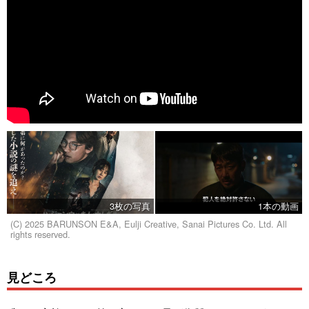
3枚の写真
1本の動画
(C) 2025 BARUNSON E&A, Eulji Creative, Sanai Pictures Co. Ltd. All
rights reserved.
見どころ