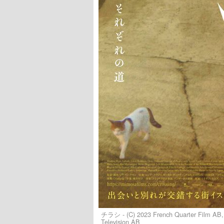
チラシ - (C) 2023 French Quarter Film AB, 
Television AB