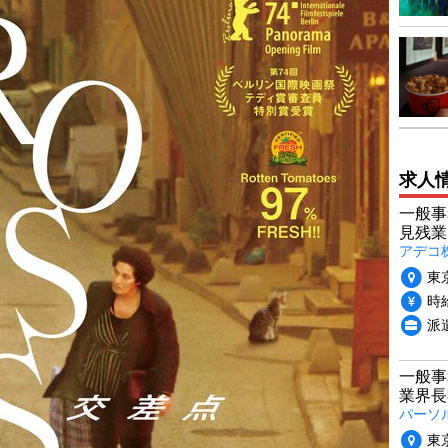
求人
一般事
見残業
アデコ
東
時給
派
一般事
業界長
パーソ
東