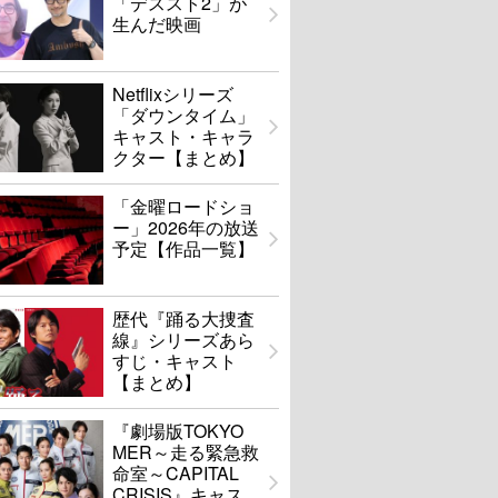
「デススト2」が
生んだ映画
Netflixシリーズ
「ダウンタイム」
キャスト・キャラ
クター【まとめ】
「金曜ロードショ
ー」2026年の放送
予定【作品一覧】
歴代『踊る大捜査
線』シリーズあら
すじ・キャスト
【まとめ】
『劇場版TOKYO
MER～走る緊急救
命室～CAPITAL
CRISIS』キャス