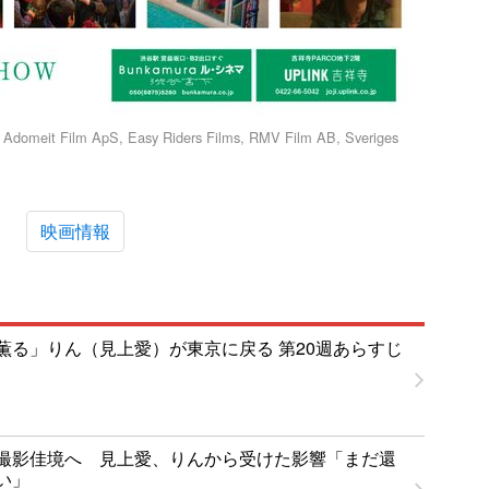
Adomeit Film ApS, Easy Riders Films, RMV Film AB, Sveriges
映画情報
薫る」りん（見上愛）が東京に戻る 第20週あらすじ
撮影佳境へ 見上愛、りんから受けた影響「まだ還
い」