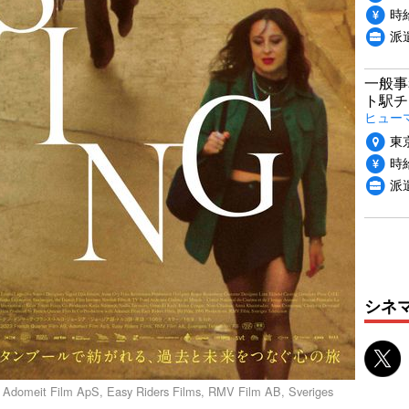
時給
派
一般事
ト駅チ
ヒュー
東
時給
派
シネ
Adomeit Film ApS, Easy Riders Films, RMV Film AB, Sveriges