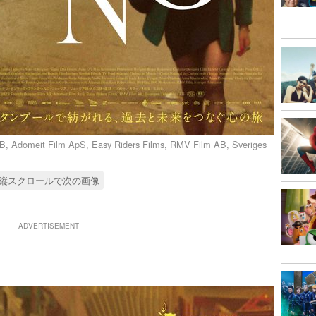
, Adomeit Film ApS, Easy Riders Films, RMV Film AB, Sveriges
縦スクロールで次の画像
ADVERTISEMENT