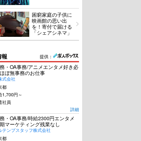
困窮家庭の子供に
映画館の思い出
を！寄付で届ける
「シェアシネマ」
情報
提供：
務・OA事務/アニメエンタメ好き必
ほぼ無事務のお仕事
株式会社
京都
1,700円～
遣社員
詳細
務・OA事務/時給2300円エンタメ
期マーケティング残業なし
ルテンプスタッフ株式会社
京都