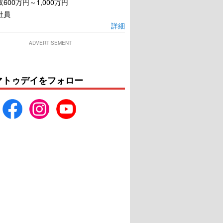
600万円～1,000万円
社員
詳細
ADVERTISEMENT
マトゥデイをフォロー
 ダイヤモンド・ミッシ
ライ麦畑の反逆児 ひとり
ョン
ぼっちのサリンジャー
U-NEXTで見る
U-NEXTで見る