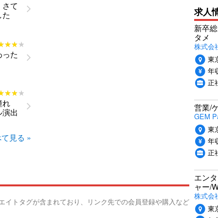
。さて
求人
した
新卒総
タメ
★★★★
★★★★
株式会社P
わった
東
年収
正
★★★★
★★★★
憧れ
営業/
ル演出
GEM P
東
て見る »
年収
正
エンタ
ャー/
株式会社i
リエイトタグが含まれており、リンク先での会員登録や購入など
東