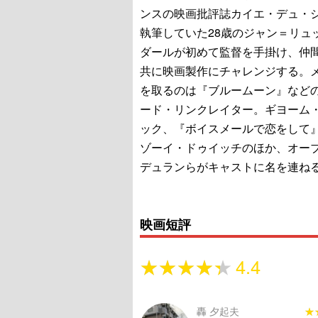
ンスの映画批評誌カイエ・デュ・
執筆していた28歳のジャン＝リュ
ダールが初めて監督を手掛け、仲
共に映画製作にチャレンジする。
を取るのは『ブルームーン』など
ード・リンクレイター。ギヨーム
ック、『ボイスメールで恋をして
ゾーイ・ドゥイッチのほか、オー
デュランらがキャストに名を連ね
映画短評
★★★★★
★★★★★
4.4
轟 夕起夫
★
★