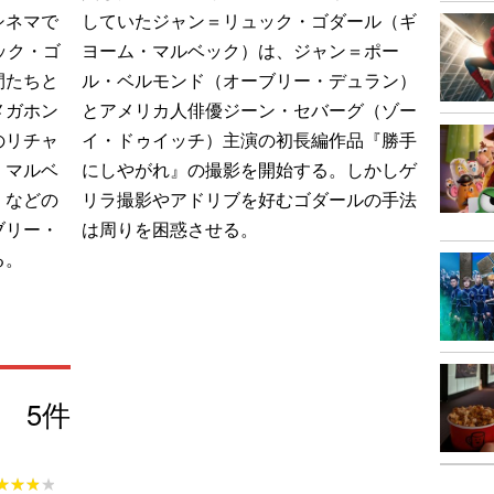
シネマで
していたジャン＝リュック・ゴダール（ギ
ック・ゴ
ヨーム・マルベック）は、ジャン＝ポー
間たちと
ル・ベルモンド（オーブリー・デュラン）
メガホン
とアメリカ人俳優ジーン・セバーグ（ゾー
のリチャ
イ・ドゥイッチ）主演の初長編作品『勝手
・マルベ
にしやがれ』の撮影を開始する。しかしゲ
』などの
リラ撮影やアドリブを好むゴダールの手法
ブリー・
は周りを困惑させる。
る。
5
件
★★★★
★★★★