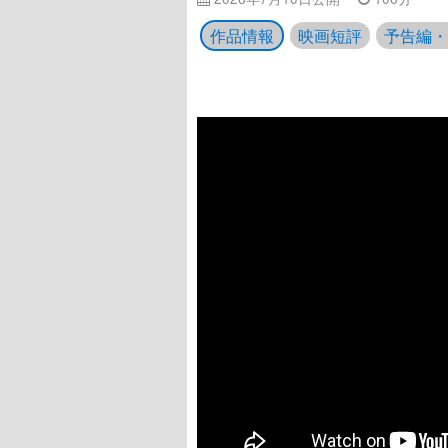
作品情報
映画短評
予告編・