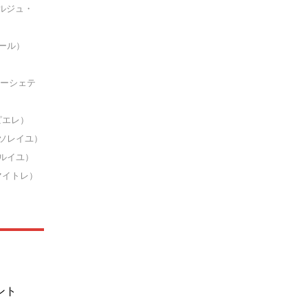
ルジュ・
ール）
ーシェテ
ピエレ）
ソレイユ）
ルイユ）
マイトレ）
ント