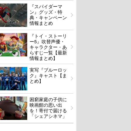
『スパイダーマ
ン』グッズ・特
典・キャンペーン
情報まとめ
『トイ・ストーリ
ー5』吹替声優・
キャラクター・あ
らすじ一覧【最新
情報まとめ】
実写『ブルーロッ
ク』キャスト【ま
とめ】
困窮家庭の子供に
映画館の思い出
を！寄付で届ける
「シェアシネマ」