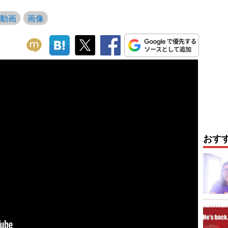
動画
画像
おす