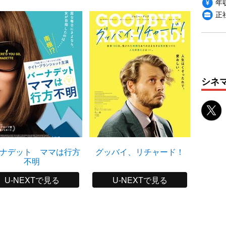
年収
正
シネ
ナデット ママは行方
グッバイ、リチャード！
TAXi
不明
U-NEXTで見る
U-NEXTで見る