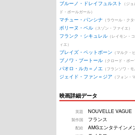
ブルーノ・ドレイフュルスト
（ジョ
ド・ボールガール）
マチュー・パンシナ
（ラウール・クタ
ポリーヌ・ベル
（スゾン・ファイエ）
フランク・シキュレル
（レイモン・コ
ィエ）
ブレイズ・ペットボーン
（マルク・
ブノワ・ブートール
（クロード・ボー
パオロ・ルカ＝ノエ
（フランソワ・モ
ジェイド・ファン＝ジア
（フォン・
映画詳細データ
NOUVELLE VAGUE
英題
フランス
製作国
AMGエンタテインメ
配給