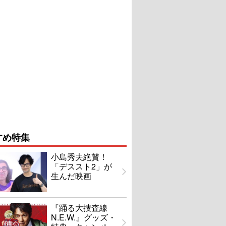
すめ特集
小島秀夫絶賛！
「デススト2」が
生んだ映画
『踊る大捜査線
N.E.W.』グッズ・