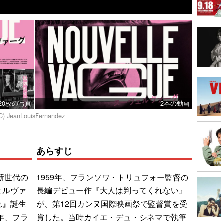
20枚の写真
2本の動画
C) JeanLouisFernandez
あらすじ
新世代の
1959年、フランソワ・トリュフォー監督の
ェルヴァ
長編デビュー作『大人は判ってくれない』
れ』誕生
が、第12回カンヌ国際映画祭で監督賞を受
年、フラ
賞した。当時カイエ・デュ・シネマで執筆