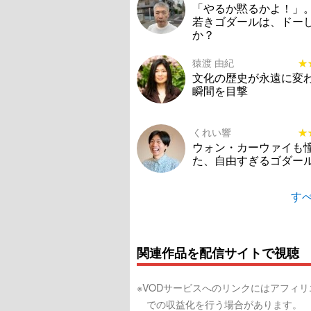
「やるか黙るかよ！」
若きゴダールは、ドー
か？
猿渡 由紀
★
★
文化の歴史が永遠に変
瞬間を目撃
くれい響
★
★
ウォン・カーウァイも
た、自由すぎるゴダー
すべ
関連作品を配信サイトで視聴
※VODサービスへのリンクにはアフィ
での収益化を行う場合があります。