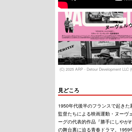
(C) 2025 ARP - Detour Development LLC (
見どころ
1950年代後半のフランスで起きた
監督たちによる映画運動・ヌーヴ
ーグの代表的作品『勝手にしやが
の舞台裏に迫る青春ドラマ。1959