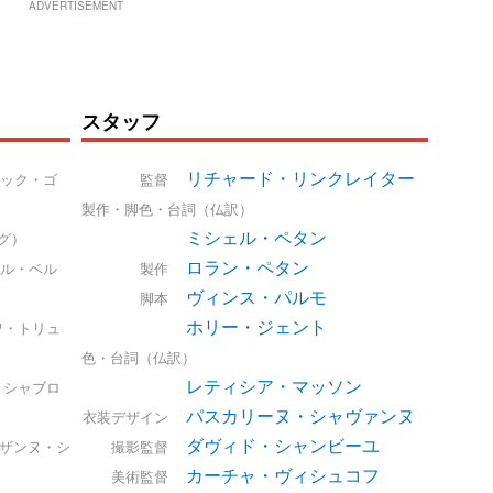
ADVERTISEMENT
スタッフ
リチャード・リンクレイター
ック・ゴ
監督
製作・脚色・台詞（仏訳）
ミシェル・ペタン
グ）
ロラン・ペタン
ル・ベル
製作
ヴィンス・パルモ
脚本
ホリー・ジェント
ワ・トリュ
色・台詞（仏訳）
レティシア・マッソン
・シャブロ
パスカリーヌ・シャヴァンヌ
衣装デザイン
ダヴィド・シャンビーユ
ザンヌ・シ
撮影監督
カーチャ・ヴィシュコフ
美術監督