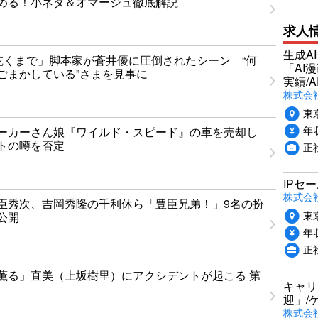
める！小ネタ＆オマージュ徹底解説
求人
生成A
乾くまで」脚本家が蒼井優に圧倒されたシーン “何
「AI
ごまかしている”さまを見事に
実績/A
株式会社
東
年収
ーカーさん娘『ワイルド・スピード』の車を売却し
トの噂を否定
正
IPセ
株式会
臣秀次、吉岡秀隆の千利休ら「豊臣兄弟！」9名の扮
東
公開
年収
正
薫る」直美（上坂樹里）にアクシデントが起こる 第
キャリ
迎」/
株式会