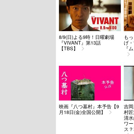
8/9(日)よる9時！日曜劇場
もっ
『VIVANT』第13話
げ・
【TBS】
『ム
映画『八つ墓村』本予告【9
吉岡
月18日(金)全国公開】
村匠海
清水
ワー
ス？