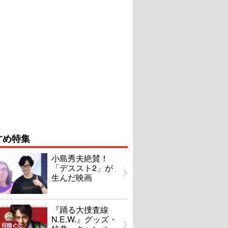
すめ特集
小島秀夫絶賛！
「デススト2」が
生んだ映画
『踊る大捜査線
N.E.W.』グッズ・