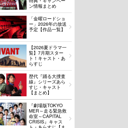
特典・キャンペー
ン情報まとめ
「金曜ロードショ
ー」2026年の放送
予定【作品一覧】
【2026夏ドラマ一
覧】7月期スター
ト！キャスト・あ
らすじ
歴代『踊る大捜査
線』シリーズあら
すじ・キャスト
【まとめ】
『劇場版TOKYO
MER～走る緊急救
命室～CAPITAL
CRISIS』キャス
ト・あらすじ【ま