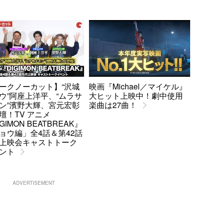
ークノーカット】“沢城
映画『Michael／マイケル』
ウ”阿座上洋平、“ムラサ
大ヒット上映中！劇中使用
ン”濱野大輝、宮元宏彰
楽曲は27曲！
壇！TV アニメ
GIMON BEATBREAK』
ョウ編」全4話＆第42話
上映会キャストトーク
ント
ADVERTISEMENT