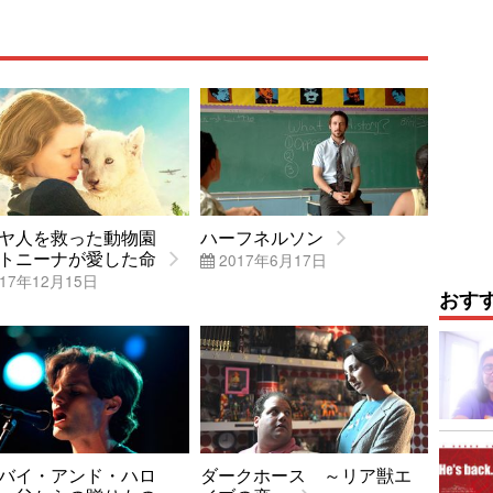
ダヤ人を救った動物園
ハーフネルソン
トニーナが愛した命
2017年6月17日
17年12月15日
おす
バイ・アンド・ハロ
ダークホース ～リア獣エ