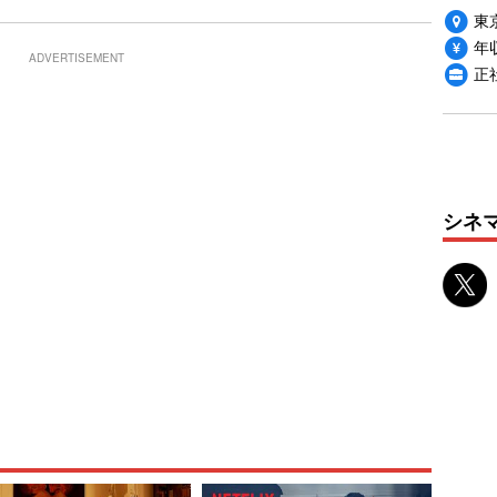
東
年収
ADVERTISEMENT
正
シネ