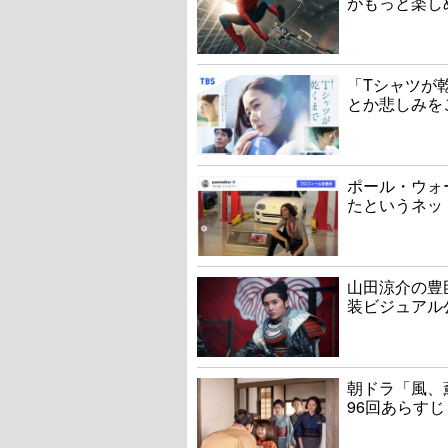
がもっと楽し
「Tシャツが
とか悲しみを
ポール・ウォ
たというネッ
山田涼介の豊
装ビジュアル
朝ドラ「風、
96回あらすじ