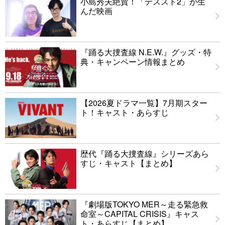
小島秀夫絶賛！「デススト2」が生
んだ映画
『踊る大捜査線 N.E.W.』グッズ・特
典・キャンペーン情報まとめ
【2026夏ドラマ一覧】7月期スター
ト！キャスト・あらすじ
歴代『踊る大捜査線』シリーズあら
すじ・キャスト【まとめ】
『劇場版TOKYO MER～走る緊急救
命室～CAPITAL CRISIS』キャス
ト・あらすじ【まとめ】