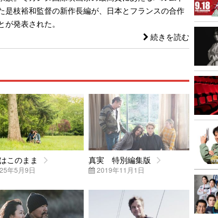
た是枝裕和監督の新作長編が、日本とフランスの合作
とが発表された。
続きを読む
はこのまま
真実 特別編集版
25年5月9日
2019年11月1日