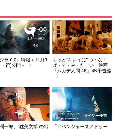
ジラ-0.0』特報＜11月3
もっと“キレイに” つ・な・
火・祝)公開＞
げ・て・み・た・い 映画
『ムカデ人間 4K』4K予告編
潤一郎、“耽美文学”の出
「アベンジャーズ／ドゥー