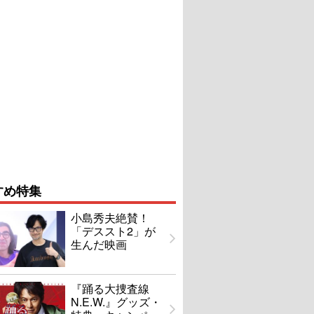
すめ特集
小島秀夫絶賛！
「デススト2」が
生んだ映画
『踊る大捜査線
N.E.W.』グッズ・