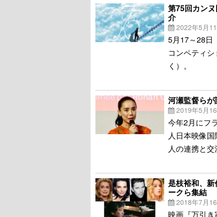
第75回カンヌ
介
2022年5月1
5月17～2
コンペティシ
く）。
河瀬監督らが
2019年5月1
今年2月にフ
人日本映像国
人の連携と交
是枝裕和、新
ークら集結
2018年7月1
映画『万引き