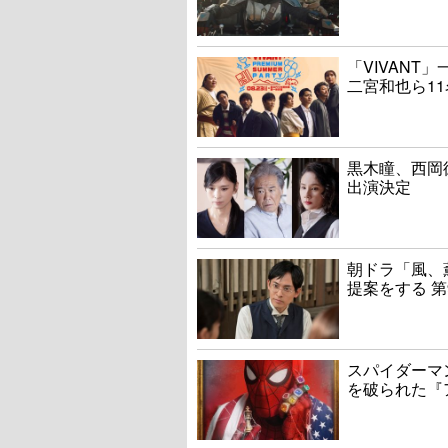
「VIVAN
二宮和也ら1
黒木瞳、西岡
出演決定
朝ドラ「風、
提案をする 第
スパイダーマ
を破られた『