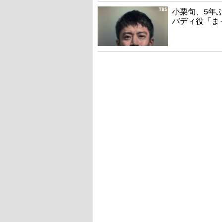
小栗旬、5年
バディ役「ま