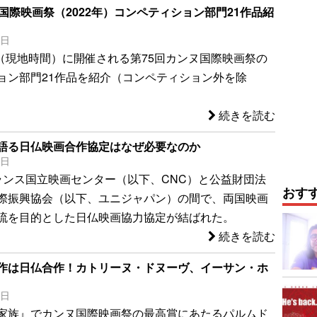
国際映画祭（2022年）コンペティション部門21作品紹
1日
8日（現地時間）に開催される第75回カンヌ国際映画祭の
ョン部門21作品を紹介（コンペティション外を除
続きを読む
語る日仏映画合作協定はなぜ必要なのか
6日
ランス国立映画センター（以下、CNC）と公益財団法
おす
際振興協会（以下、ユニジャパン）の間で、両国映画
流を目的とした日仏映画協力協定が結ばれた。
続きを読む
作は日仏合作！カトリーヌ・ドヌーヴ、イーサン・ホ
6日
家族』でカンヌ国際映画祭の最高賞にあたるパルムド