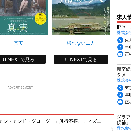
求人
IPセ
株式会
東
真実
帰れない二人
イン
年収
正
U-NEXTで見る
U-NEXTで見る
新卒総
タメ
株式会社P
東
ADVERTISEMENT
年収
正
グラフ
アン・アンド・グローグー』興行不振、ディズニー
候補」
株式会社