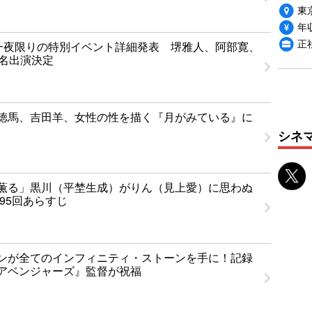
東
年収
正
T」一夜限りの特別イベント詳細発表 堺雅人、阿部寛、
1名出演決定
徳馬、吉田羊、女性の性を描く『月がみている』に
シネ
薫る」黒川（平埜生成）がりん（見上愛）に思わぬ
95回あらすじ
ンが全てのインフィニティ・ストーンを手に！記録
アベンジャーズ』監督が祝福