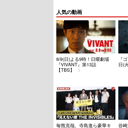
人気の動画
8/9(日)よる9時！日曜劇場
『ゴ
『VIVANT』第13話
日(
【TBS】
毎熊克哉、寺島進ら豪華キ
谷崎