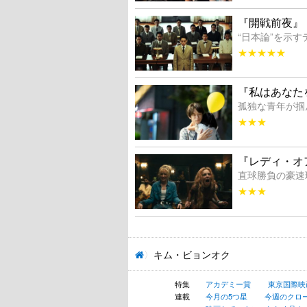
『開戦前夜』
“日本論”を示
★★★★★
『私はあなた
孤独な青年が掴
★★★
『レディ・オ
直球勝負の豪速
★★★
キム・ビョンオク
特集
アカデミー賞
東京国際映
連載
今月の5つ星
今週のクロ