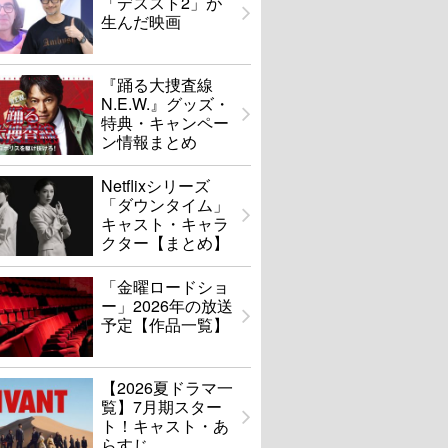
「デススト2」が
生んだ映画
『踊る大捜査線
N.E.W.』グッズ・
特典・キャンペー
ン情報まとめ
Netflixシリーズ
「ダウンタイム」
キャスト・キャラ
クター【まとめ】
「金曜ロードショ
ー」2026年の放送
予定【作品一覧】
【2026夏ドラマ一
覧】7月期スター
ト！キャスト・あ
らすじ