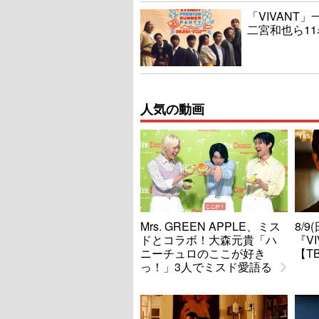
「VIVAN
二宮和也ら1
人気の動画
Mrs. GREEN APPLE、ミス
8/
ドとコラボ！大森元貴「ハ
『V
ニーチュロのここが好き
【T
っ！」3人でミスド愛語る