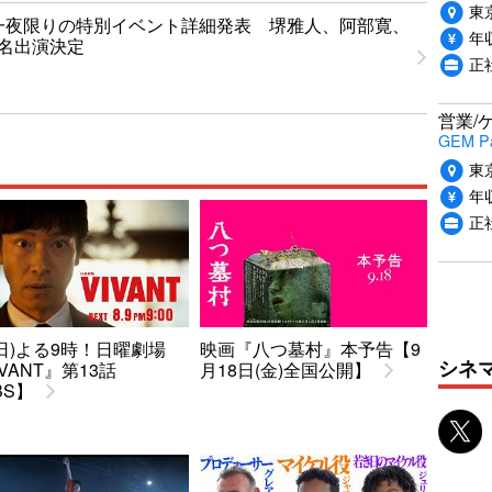
東
T」一夜限りの特別イベント詳細発表 堺雅人、阿部寛、
年収
1名出演決定
正
営業/
GEM P
東
年収
正
9(日)よる9時！日曜劇場
映画『八つ墓村』本予告【9
シネ
IVANT』第13話
月18日(金)全国公開】
BS】