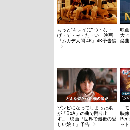
もっと“キレイに” つ・な・
映画
げ・て・み・た・い 映画
大ヒ
『ムカデ人間 4K』4K予告編
楽曲
ゾンビになってしまった娘
「モ
が「BoA」の曲で踊り出
映像
す... 映画『世界で最後の愛
Per
しい娘！』予告
ット