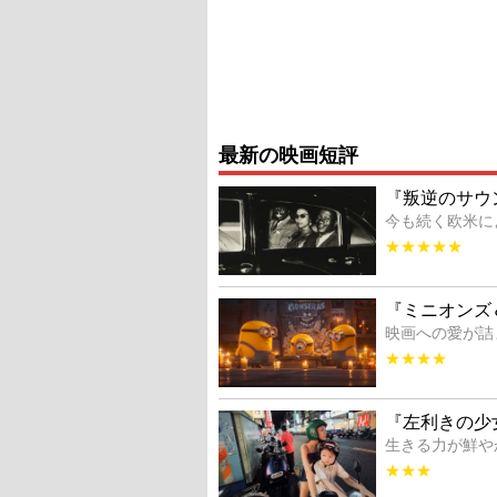
最新の映画短評
『叛逆のサウ
今も続く欧米に
★★★★★
『ミニオンズ
映画への愛が詰
★★★★
『左利きの少
生きる力が鮮や
★★★