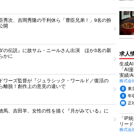
臣秀次、吉岡秀隆の千利休ら「豊臣兄弟！」9名の扮
公開
ダの伝説』に故サム・ニールさん出演 ほか3名の新
求人
らかに
生成A
「AI
実績/A
ドワーズ監督が『ジュラシック・ワールド／復活の
株式会社
ら離脱！創作上の意見の違いで
東
年収
正
徳馬、吉田羊、女性の性を描く『月がみている』に
「IP
リード
株式会社P