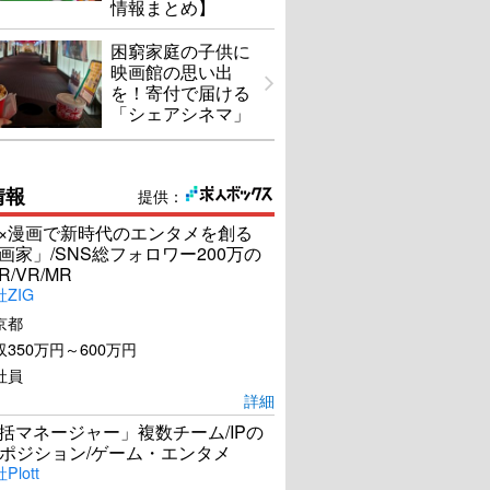
情報まとめ】
困窮家庭の子供に
映画館の思い出
を！寄付で届ける
「シェアシネマ」
情報
提供：
I×漫画で新時代のエンタメを創る
漫画家」/SNS総フォロワー200万の
R/VR/MR
ZIG
京都
350万円～600万円
社員
詳細
統括マネージャー」複数チーム/IPの
ポジション/ゲーム・エンタメ
lott