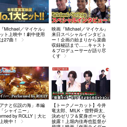
『Michael／マイケル』
映画『Michael／マイケル』
ット上映中！劇中使用
来日スペシャルインタビュ
は27曲！
ー！企画の始まりから楽曲
収録秘話まで……キャスト
＆プロデューサーが語り尽
くす
アナと伝説の海」本編
【トークノーカット】今井
「シャイニー」
竜太郎、M!LK・曽野舜太、
formed by ROLLY｜大ヒ
決めゼリフ＆変身ポーズを
上映中！
披露！上堀内佳寿也監督が
登壇！映画『仮面ライダー