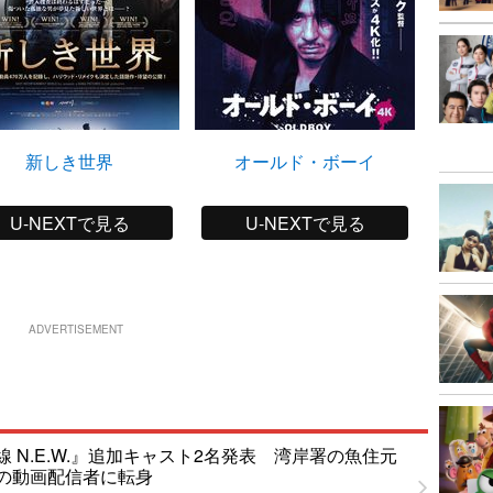
新しき世界
オールド・ボーイ
U-NEXTで見る
U-NEXTで見る
ADVERTISEMENT
 N.E.W.』追加キャスト2名発表 湾岸署の魚住元
の動画配信者に転身