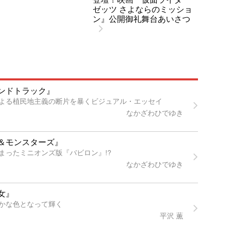
ゼッツ さよならのミッショ
ン』公開御礼舞台あいさつ
ンドトラック』
よる植民地主義の断片を暴くビジュアル・エッセイ
なかざわひでゆき
＆モンスターズ』
まったミニオンズ版『バビロン』!?
なかざわひでゆき
女』
かな色となって輝く
平沢 薫