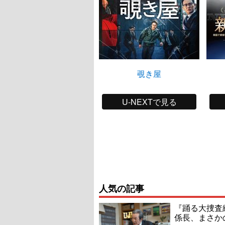
覗き屋
U-NEXTで見る
人気の記事
『踊る大捜査線
係長、まさか