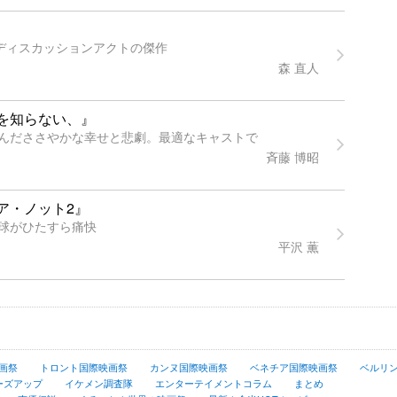
すディスカッションアクトの傑作
森 直人
を知らない、』
んだささやかな幸せと悲劇。最適なキャストで
斉藤 博昭
ア・ノット2』
球がひたすら痛快
平沢 薫
画祭
トロント国際映画祭
カンヌ国際映画祭
ベネチア国際映画祭
ベルリ
ーズアップ
イケメン調査隊
エンターテイメントコラム
まとめ