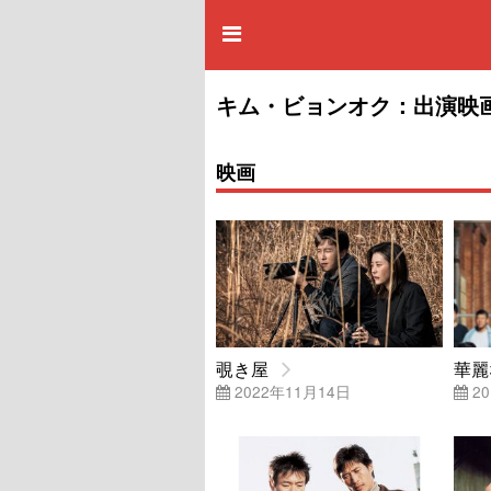
キム・ビョンオク：出演映
映画
覗き屋
華麗
2022年11月14日
20