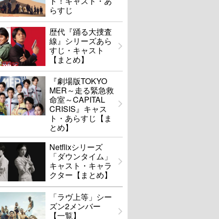
ト！キャスト・あ
らすじ
歴代『踊る大捜査
線』シリーズあら
すじ・キャスト
【まとめ】
『劇場版TOKYO
MER～走る緊急救
命室～CAPITAL
CRISIS』キャス
ト・あらすじ【ま
とめ】
Netflixシリーズ
「ダウンタイム」
キャスト・キャラ
クター【まとめ】
「ラヴ上等」シー
ズン2メンバー
【一覧】