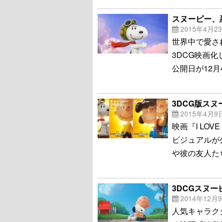
スヌーピー、
2015年4月2
世界中で愛さ
3DCG映画化し
公開日が12
3DCG版ス
2015年4月9
映画『I LOV
ビジュアルが
や彼の友人た
3DCGスヌ
2014年12月
人気キャラク