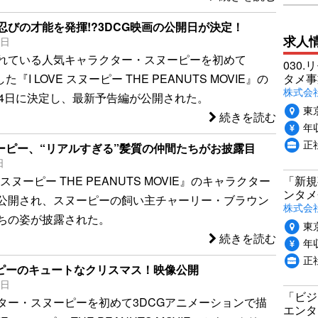
忍びの才能を発揮!?3DCG映画の公開日が決定！
求人
3日
れている人気キャラクター・スヌーピーを初めて
030.
タメ事
た『I LOVE スヌーピー THE PEANUTS MOVIE』の
株式会社P
月4日に決定し、最新予告編が公開された。
東
続きを読む
年収
正
ヌーピー、“リアルすぎる”髪質の仲間たちがお披露目
日
「新規
E スヌーピー THE PEANUTS MOVIE』のキャラクター
ンタメ
公開され、スヌーピーの飼い主チャーリー・ブラウン
株式会社
ちの姿が披露された。
東
続きを読む
年収
正
ーピーのキュートなクリスマス！映像公開
9日
「ビジ
ター・スヌーピーを初めて3DCGアニメーションで描
エンタ