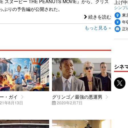
VE スヌーピー THE PEANUTS MOVIE』から、クリス
上げ中
シンプ
っぷりの予告編が公開された。
東
続きを読む
年収
もっと見る »
正
シネ
ー・ガイ
グリンゴ／最強の悪運男
21年8月13日
2020年2月7日