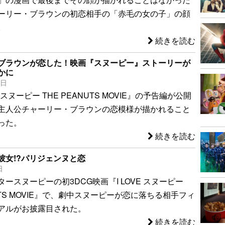
ーリー・ブラウンの初恋相手の「赤毛の女の子」の顔
。
続きを読む
ブラウンが恋した！映画『スヌーピー』ストーリーが
かに
2日
E スヌーピー THE PEANUTS MOVIE』の予告編が公開
主人公チャーリー・ブラウンの恋模様が描かれること
った。
続きを読む
彼女!?パリジェンヌと恋
日
ースヌーピーの初3DCG映画『I LOVE スヌーピー
NUTS MOVIE』で、劇中スヌーピーが恋に落ちる相手フィ
アルがお披露目された。
続きを読む