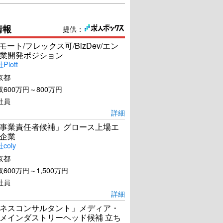
情報
提供：
リモート/フレックス可/BizDev/エン
業開発ポジション
lott
京都
600万円～800万円
社員
詳細
事業責任者候補」グロース上場エ
企業
coly
京都
600万円～1,500万円
社員
詳細
ネスコンサルタント」メディア・
メインダストリーヘッド候補 立ち