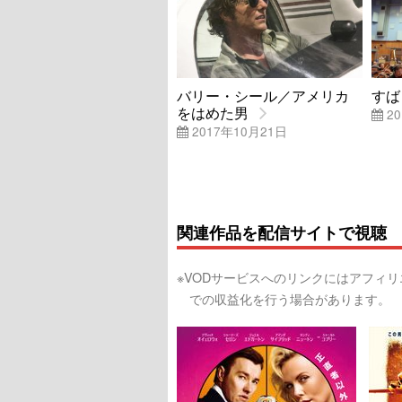
バリー・シール／アメリカ
すば
をはめた男
20
2017年10月21日
関連作品を配信サイトで視聴
※VODサービスへのリンクにはアフィ
での収益化を行う場合があります。