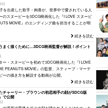
10日
1子を出産した歌手・絢香が、世界中で愛されている人
のスヌーピーを3DCG映画化した『I LOVE スヌーピ
EANUTS MOVIE』のエンディング曲を担当することが明
。
続きを読む
うまく描くために…3DCG映画監督が解説！ポイント
日
ー・スヌーピーを初めて3DCG映画化した『I LOVE
HE PEANUTS MOVIE』の監督、スティーブ・マーテ
ピーの描き方を解説する動画が公開。
続きを読む
たチャーリー・ブラウンの初恋相手の顔が3DCG版
』で公開
9日
」の漫画で最後までその顔が描かれることはなかった