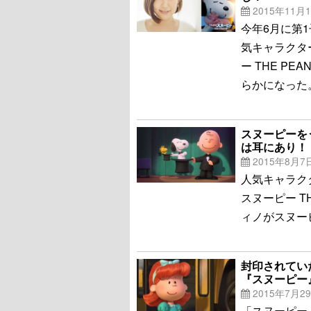
2015年11月
今年6月に第
気キャラクター
ー THE P
らかになった
スヌーピーを
は耳にあり！
2015年8月7
人気キャラクタ
スヌーピー T
ィノがスヌー
封印されてい
『スヌーピー
2015年7月2
「スヌーピー