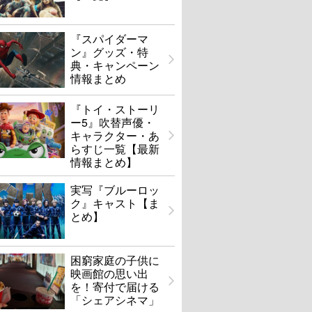
『スパイダーマ
ン』グッズ・特
典・キャンペーン
情報まとめ
『トイ・ストーリ
ー5』吹替声優・
キャラクター・あ
らすじ一覧【最新
情報まとめ】
実写『ブルーロッ
ク』キャスト【ま
とめ】
困窮家庭の子供に
映画館の思い出
を！寄付で届ける
「シェアシネマ」