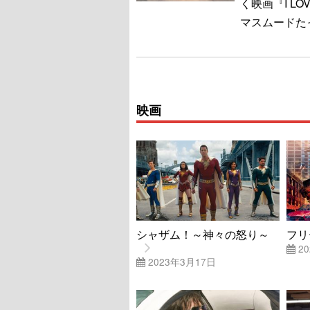
く映画『I LO
マスムードた
映画
シャザム！～神々の怒り～
フリ
20
2023年3月17日