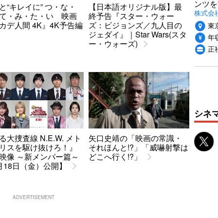
ンツを
と“キレイに” つ・な・
【日本語オリジナル版】最
株式会社v
て・み・た・い 映画
終予告『スター・ウォー
カデ人間 4K』4K予告編
ズ：ビジョンズ／九人目の
東
ジェダイ』｜Star Wars(スタ
年収
ー・ウォーズ)
正
シネ
る大捜査線 N.E.W. メト
矢口史靖の「映画の常識・
リスを駆け抜けろ！』
それほんと!?」「威嚇射撃は
映像 ～新メンバー篇～
どこへ行く!?」
月18日（金）公開】
ADVERTISEMENT