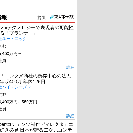
情報
提供：
メ×テクノロジーで表現者の可能性
る「プランナー」
社ユートニック
京都
450万円～
社員
詳細
「エンタメ商社の既存中心の法人
年収400万 年休125日
社ハイ・シーズン
京都
400万円～550万円
社員
詳細
uber/コンテンツ制作ディレクタ」エ
好き必見 日本が誇る二次元コンテ