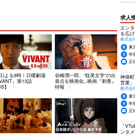
求人
エンタ
を広げ
株式会
東
年収
正
9(日)よる9時！日曜劇場
谷崎潤一郎、“耽美文学”の出
神保町
IVANT』第13話
発点を映画化...映画『刺青』
営業」
BS】
特報
株式会
東
年収
正
「VT
ンタメ