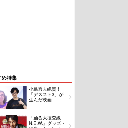
すめ特集
小島秀夫絶賛！
「デススト2」が
生んだ映画
『踊る大捜査線
N.E.W.』グッズ・