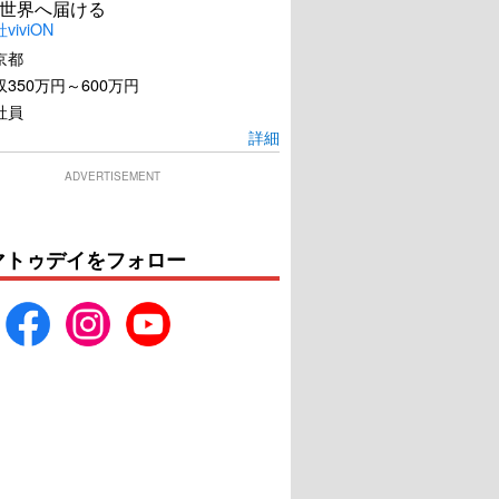
世界へ届ける
iviON
京都
350万円～600万円
社員
詳細
ADVERTISEMENT
マトゥデイをフォロー