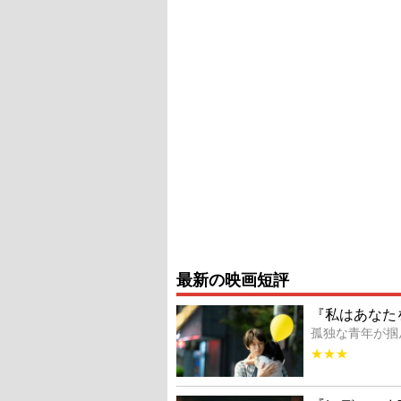
最新の映画短評
『私はあなた
孤独な青年が掴
★★★