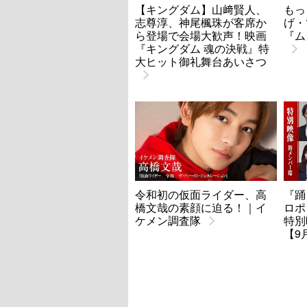
【キングダム】山﨑賢人、
もっ
志尊淳、神尾楓珠が客席か
げ・
ら登場で会場大歓声！映画
『ム
『キングダム 魂の決戦』特
大ヒット御礼舞台あいさつ
令和初の仮面ライダー、高
『踊
橋文哉の素顔に迫る！｜イ
ロポ
ケメン調査隊
特別
【9