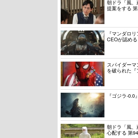
朝ドラ「風、
提案をする 第
『マンダロリ
CEOが認める
スパイダーマ
を破られた『
『ゴジラ-0.
朝ドラ「風、
心配する 第9