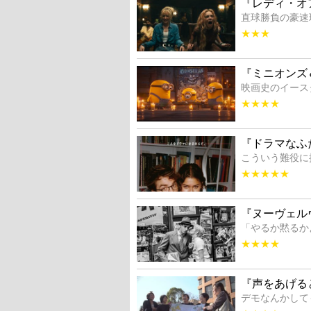
『レディ・オ
直球勝負の豪速
★★★
『ミニオンズ
映画史のイース
★★★★
『ドラマなふ
こういう難役に
★★★★★
『ヌーヴェル
「やるか黙るか
★★★★
『声をあげる
デモなんかして