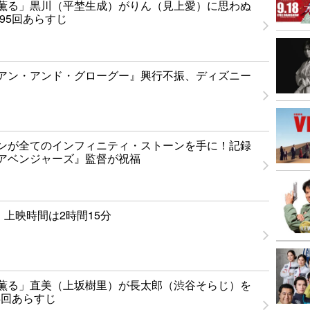
薫る」黒川（平埜生成）がりん（見上愛）に思わぬ
95回あらすじ
アン・アンド・グローグー』興行不振、ディズニー
ンが全てのインフィニティ・ストーンを手に！記録
アベンジャーズ』監督が祝福
0』上映時間は2時間15分
薫る」直美（上坂樹里）が長太郎（渋谷そらじ）を
4回あらすじ