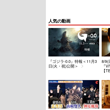
人気の動画
『ゴジラ-0.0』特報＜11月3
8/
日(火・祝)公開＞
『V
【T