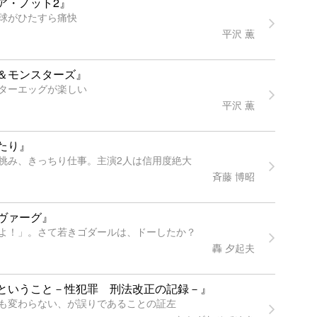
ア・ノット2』
球がひたすら痛快
平沢 薫
＆モンスターズ』
ターエッグが楽しい
平沢 薫
たり』
挑み、きっちり仕事。主演2人は信用度絶大
斉藤 博昭
ヴァーグ』
よ！」。さて若きゴダールは、ドーしたか？
轟 夕起夫
ということ－性犯罪 刑法改正の記録－』
も変わらない、が誤りであることの証左