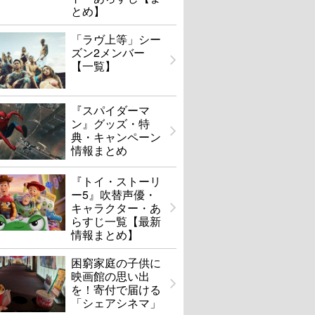
とめ】
「ラヴ上等」シー
ズン2メンバー
ジー島の読書会の秘
ブレス しあわせの呼吸
【一覧】
密
U-NEXTで見る
U-NEXTで見る
『スパイダーマ
ン』グッズ・特
典・キャンペーン
情報まとめ
『トイ・ストーリ
ー5』吹替声優・
キャラクター・あ
らすじ一覧【最新
情報まとめ】
困窮家庭の子供に
映画館の思い出
を！寄付で届ける
「シェアシネマ」