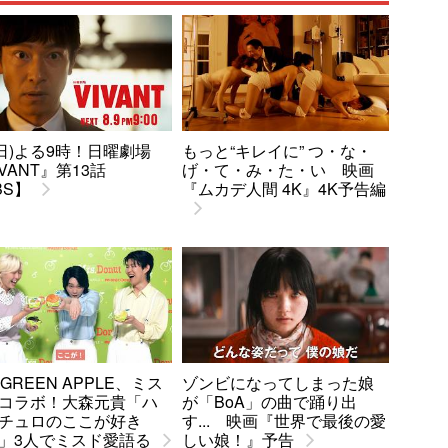
9(日)よる9時！日曜劇場
もっと“キレイに” つ・な・
IVANT』第13話
げ・て・み・た・い 映画
BS】
『ムカデ人間 4K』4K予告編
. GREEN APPLE、ミス
ゾンビになってしまった娘
コラボ！大森元貴「ハ
が「BoA」の曲で踊り出
チュロのここが好き
す... 映画『世界で最後の愛
」3人でミスド愛語る
しい娘！』予告