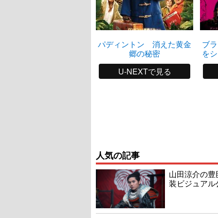
パディントン 消えた黄金
ブラ
郷の秘密
をシ
U-NEXTで見る
人気の記事
山田涼介の豊
装ビジュアル