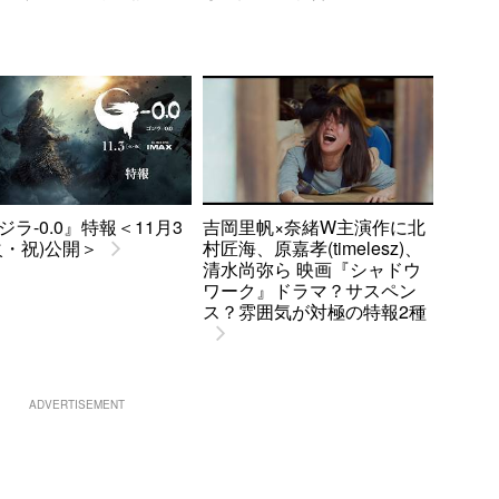
ジラ-0.0』特報＜11月3
吉岡里帆×奈緒W主演作に北
火・祝)公開＞
村匠海、原嘉孝(timelesz)、
清水尚弥ら 映画『シャドウ
ワーク』ドラマ？サスペン
ス？雰囲気が対極の特報2種
ADVERTISEMENT