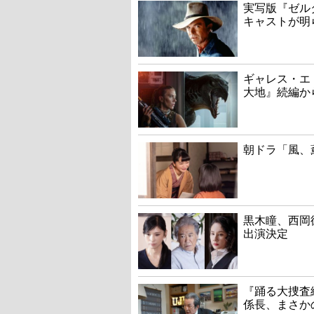
実写版『ゼル
キャストが明
ギャレス・エ
大地』続編か
朝ドラ「風、
黒木瞳、西岡
出演決定
『踊る大捜査線
係長、まさか