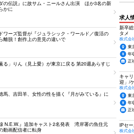
ダの伝説』に故サム・ニールさん出演 ほか3名の新
らかに
求人
新卒総
タメ
ドワーズ監督が『ジュラシック・ワールド／復活の
株式会社P
ら離脱！創作上の意見の違いで
東
年収
正
薫る」りん（見上愛）が東京に戻る 第20週あらすじ
キャリ
迎」/
株式会
徳馬、吉田羊、女性の性を描く『月がみている』に
東
年収
正
 N.E.W.』追加キャスト2名発表 湾岸署の魚住元
IPセ
の動画配信者に転身
株式会