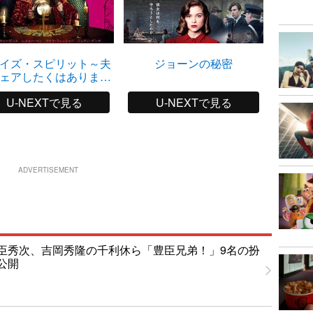
イズ・スピリット～夫
ジョーンの秘密
ガーン
ェアしたくはありませ
ん！
U-NEXTで見る
U-NEXTで見る
ADVERTISEMENT
臣秀次、吉岡秀隆の千利休ら「豊臣兄弟！」9名の扮
公開