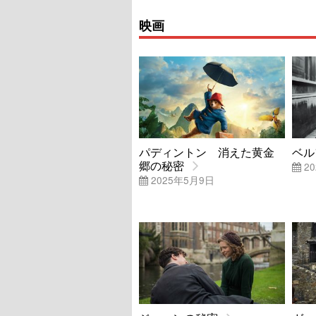
映画
パディントン 消えた黄金
ベル
郷の秘密
20
2025年5月9日