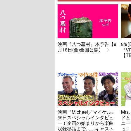
映画『八つ墓村』本予告【9
8/
月18日(金)全国公開】
『V
【T
映画『Michael／マイケル』
Mrs
来日スペシャルインタビュ
ドと
ー！企画の始まりから楽曲
ニー
収録秘話まで……キャスト
っ！