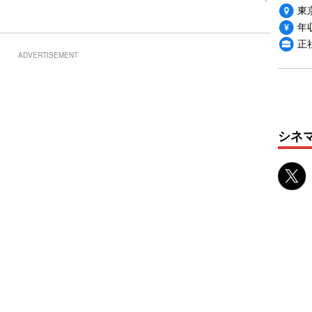
東
年収
正
ADVERTISEMENT
シネ