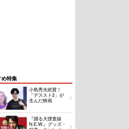
すめ特集
小島秀夫絶賛！
「デススト2」が
生んだ映画
『踊る大捜査線
N.E.W.』グッズ・