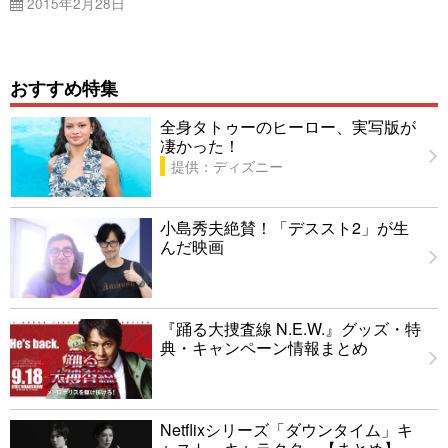
2015年2月28日
おすすめ特集
全身タトゥーのヒーロー、実写版が
凄かった！
提供：ディズニー
小島秀夫絶賛！「デススト2」が生
んだ映画
『踊る大捜査線 N.E.W.』グッズ・特
典・キャンペーン情報まとめ
Netflixシリーズ「ダウンタイム」キ