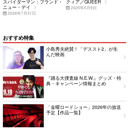
スパイダーマン：ブランド・
クィア／QUEER
ニュー・デイ
2025年5月9日
2026年7月31日
おすすめ特集
小島秀夫絶賛！「デススト2」が生
んだ映画
『踊る大捜査線 N.E.W.』グッズ・特
典・キャンペーン情報まとめ
「金曜ロードショー」2026年の放送
予定【作品一覧】