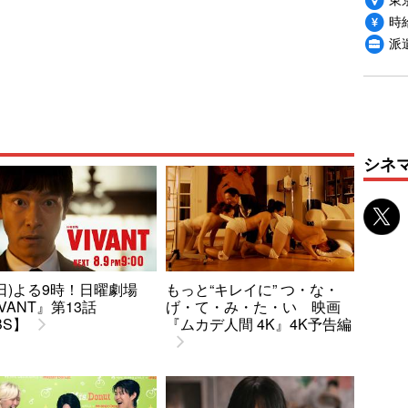
時給
派
シネ
9(日)よる9時！日曜劇場
もっと“キレイに” つ・な・
IVANT』第13話
げ・て・み・た・い 映画
BS】
『ムカデ人間 4K』4K予告編