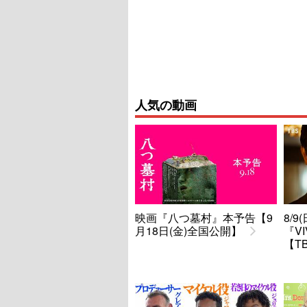
人気の動画
映画『八つ墓村』本予告【9
8/
月18日(金)全国公開】
『V
【T