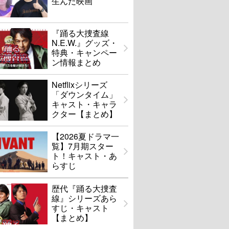
生んだ映画
『踊る大捜査線
N.E.W.』グッズ・
特典・キャンペー
ン情報まとめ
Netflixシリーズ
「ダウンタイム」
キャスト・キャラ
クター【まとめ】
【2026夏ドラマ一
覧】7月期スター
ト！キャスト・あ
らすじ
歴代『踊る大捜査
線』シリーズあら
すじ・キャスト
【まとめ】