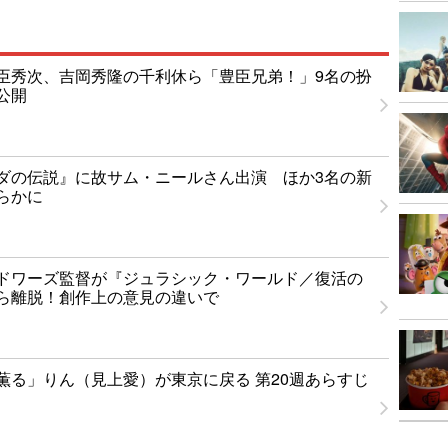
臣秀次、吉岡秀隆の千利休ら「豊臣兄弟！」9名の扮
公開
ダの伝説』に故サム・ニールさん出演 ほか3名の新
らかに
ドワーズ監督が『ジュラシック・ワールド／復活の
ら離脱！創作上の意見の違いで
薫る」りん（見上愛）が東京に戻る 第20週あらすじ