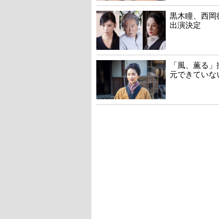
黒木瞳、西岡
出演決定
「風、薫る」
元できていな