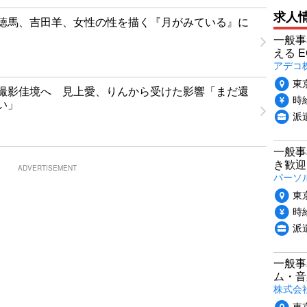
求人
徳馬、吉田羊、女性の性を描く『月がみている』に
一般事
える 
アデコ
東
撮影佳境へ 見上愛、りんから受けた影響「まだ還
時給
い」
派
一般事
き歓迎
ADVERTISEMENT
パーソ
東
時給
派
一般事
ム・音
株式会
東