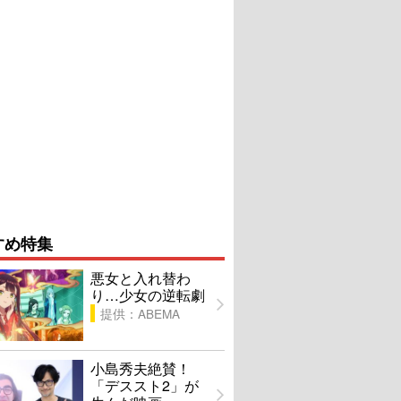
すめ特集
悪女と入れ替わ
り…少女の逆転劇
提供：ABEMA
小島秀夫絶賛！
「デススト2」が