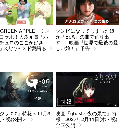
. GREEN APPLE、ミス
ゾンビになってしまった娘
コラボ！大森元貴「ハ
が「BoA」の曲で踊り出
チュロのここが好き
す... 映画『世界で最後の愛
」3人でミスド愛語る
しい娘！』予告
ジラ-0.0』特報＜11月3
映画『ghost／夜の果て』特
火・祝)公開＞
報｜2027年2月11日(木・祝)
全国公開