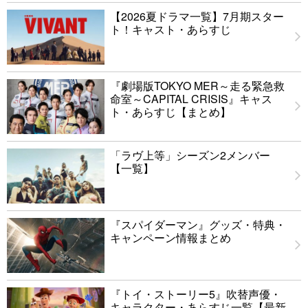
【2026夏ドラマ一覧】7月期スター
ト！キャスト・あらすじ
『劇場版TOKYO MER～走る緊急救
命室～CAPITAL CRISIS』キャス
ト・あらすじ【まとめ】
「ラヴ上等」シーズン2メンバー
【一覧】
『スパイダーマン』グッズ・特典・
キャンペーン情報まとめ
『トイ・ストーリー5』吹替声優・
キャラクター・あらすじ一覧【最新