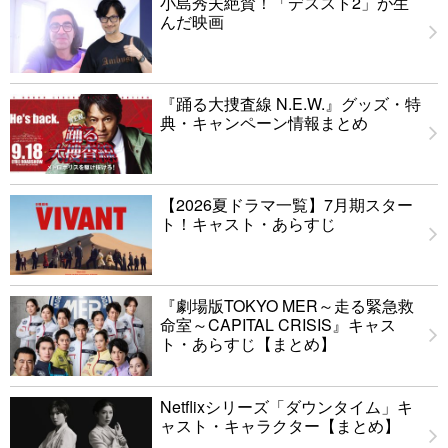
小島秀夫絶賛！「デススト2」が生
んだ映画
『踊る大捜査線 N.E.W.』グッズ・特
典・キャンペーン情報まとめ
【2026夏ドラマ一覧】7月期スター
ト！キャスト・あらすじ
『劇場版TOKYO MER～走る緊急救
命室～CAPITAL CRISIS』キャス
ト・あらすじ【まとめ】
Netflixシリーズ「ダウンタイム」キ
ャスト・キャラクター【まとめ】