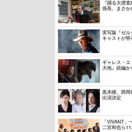
『踊る大捜査線
係長、まさか
実写版『ゼル
キャストが明
ギャレス・エ
大地』続編か
黒木瞳、西岡
出演決定
「VIVAN
二宮和也ら1