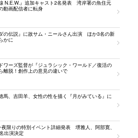
 N.E.W.』追加キャスト2名発表 湾岸署の魚住元
の動画配信者に転身
ダの伝説』に故サム・ニールさん出演 ほか3名の新
らかに
ドワーズ監督が『ジュラシック・ワールド／復活の
ら離脱！創作上の意見の違いで
徳馬、吉田羊、女性の性を描く『月がみている』に
T」一夜限りの特別イベント詳細発表 堺雅人、阿部寛、
1名出演決定