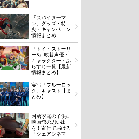
『スパイダーマ
ン』グッズ・特
典・キャンペーン
情報まとめ
『トイ・ストーリ
ー5』吹替声優・
キャラクター・あ
らすじ一覧【最新
情報まとめ】
実写『ブルーロッ
ク』キャスト【ま
とめ】
困窮家庭の子供に
映画館の思い出
を！寄付で届ける
「シェアシネマ」