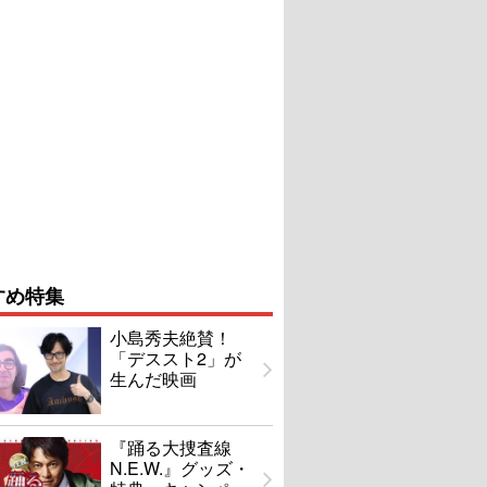
すめ特集
小島秀夫絶賛！
「デススト2」が
生んだ映画
『踊る大捜査線
N.E.W.』グッズ・