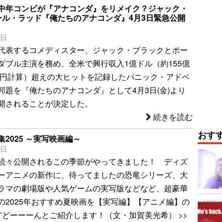
中年コンビが『アナコンダ』をリメイク？ジャック・
ール・ラッド『俺たちのアナコンダ』4月3日緊急公開
9日
代表するコメディスター、ジャック・ブラックとポー
ダブル主演を務め、全米で興行収入1億ドル（約155億
55円計算）超えの大ヒットを記録したパニック・アドベ
邦題を『俺たちのアナコンダ』として4月3日(金)より
開されることが決定した。
続きを読む
おす
2025 ～実写映画編～
2日
続々公開されるこの季節がやってきました！ ディズ
ーアニメの新作に、待ってましたの恐竜シリーズ、大
ラマの劇場版や人気ゲームの実写版などなど、超豪華
の2025年おすすめ夏映画を【実写編】【アニメ編】の
どどーーーんとご紹介します！（文・加賀美光希） >>