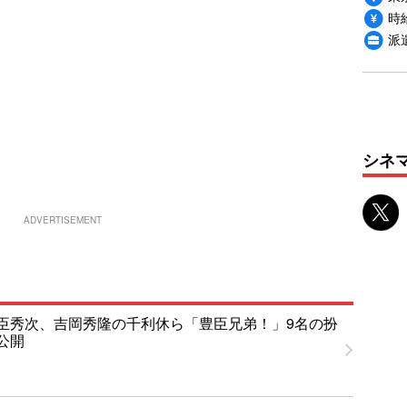
時給
派
シネ
ADVERTISEMENT
臣秀次、吉岡秀隆の千利休ら「豊臣兄弟！」9名の扮
公開