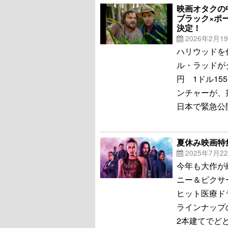
映画オタクの
ブラック×ポ
決定！
2026年2月1
ハリウッドを
ル・ラッドが
円 1ドル1
ンチャーが、
日本で緊急公
夏休み映画特集
2025年7月2
今年も大作が
ニー＆ピクサ
ヒット医療ド
ラインナップ
2本建てでど