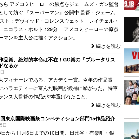
ちら アメコミヒーローの原点をジェームズ・ガン監督
として紡ぐ 『スーパーマン』公開中 監督：ジェーム
ャスト：デヴィッド・コレンスウェット、レイチェル・
、ニコラス・ホルト 129分 アメコミヒーローの原点
ーマンを主人公に描くアクション。
続きを読む
作品賞、絶対的本命は不在！GG賞の『ブルータリス
ドなるか
1日
大フィナーレである、アカデミー賞。今年の作品賞
にバラエティーに富んだ映画が候補に挙がった。特筆
ランス人監督の作品が2本選ばれたこと。
続きを読む
37回東京国際映画祭コンペティション部門15作品紹介
25日
月28日から11月6日までの10日間、日比谷・有楽町・銀