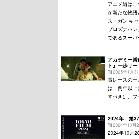
アニメ編はこ
が新たな物語
ズ・ガン キ
ブロズナハン
であるスーパ
アカデミー賞
ト』一歩リー
2025年1月3
賞レースの一
は、例年以上
すべきは、フ
2024年 第
2024年10月
2024年10