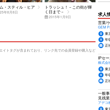
ム・スティル・ヒア
トラッシュ！－この街が輝
く日まで－
25年8月8日
求人
2015年1月9日
営業/
GEM P
東
年収
正
リエイトタグが含まれており、リンク先での会員登録や購入など
IPセ
株式会
東
年収
正
一般事
見残業
アデコ
東