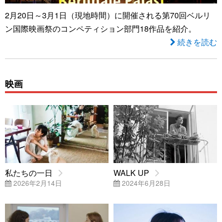
2月20日～3月1日（現地時間）に開催される第70回ベルリ
ン国際映画祭のコンペティション部門18作品を紹介。
続きを読む
映画
私たちの一日
WALK UP
2026年2月14日
2024年6月28日