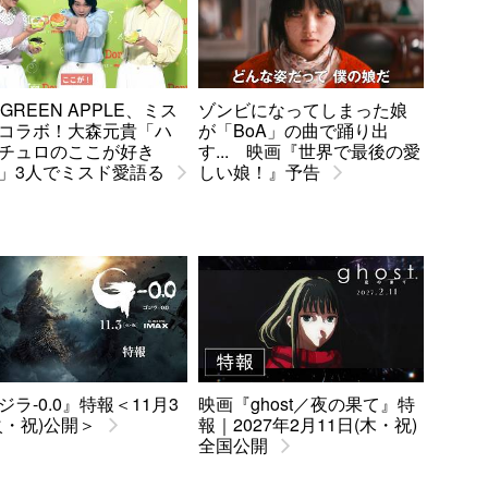
. GREEN APPLE、ミス
ゾンビになってしまった娘
コラボ！大森元貴「ハ
が「BoA」の曲で踊り出
チュロのここが好き
す... 映画『世界で最後の愛
」3人でミスド愛語る
しい娘！』予告
ジラ-0.0』特報＜11月3
映画『ghost／夜の果て』特
火・祝)公開＞
報｜2027年2月11日(木・祝)
全国公開