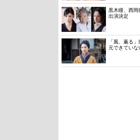
黒木瞳、西岡
出演決定
「風、薫る」
元できていな