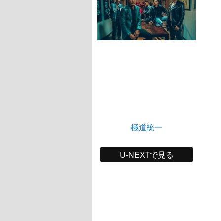
極道統一
U-NEXTで見る