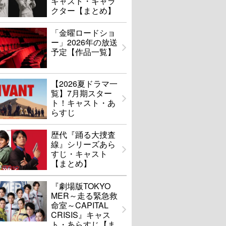
キャスト・キャラ
クター【まとめ】
「金曜ロードショ
ー」2026年の放送
予定【作品一覧】
【2026夏ドラマ一
覧】7月期スター
ト！キャスト・あ
らすじ
歴代『踊る大捜査
線』シリーズあら
すじ・キャスト
【まとめ】
『劇場版TOKYO
MER～走る緊急救
命室～CAPITAL
CRISIS』キャス
ト・あらすじ【ま