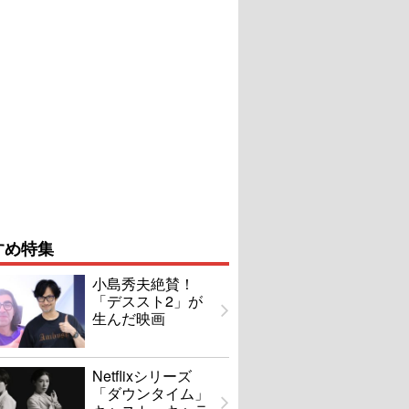
すめ特集
小島秀夫絶賛！
「デススト2」が
生んだ映画
Netflixシリーズ
「ダウンタイム」