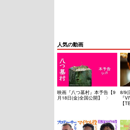
人気の動画
映画『八つ墓村』本予告【9
8/
月18日(金)全国公開】
『V
【T