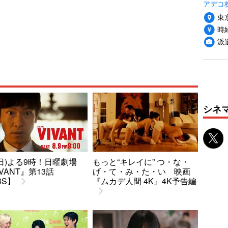
アデコ
東
時給
派
シネ
9(日)よる9時！日曜劇場
もっと“キレイに” つ・な・
IVANT』第13話
げ・て・み・た・い 映画
BS】
『ムカデ人間 4K』4K予告編