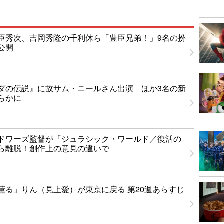
臣秀次、吉岡秀隆の千利休ら「豊臣兄弟！」9名の扮
公開
ダの伝説』に故サム・ニールさん出演 ほか3名の新
らかに
ドワーズ監督が『ジュラシック・ワールド／復活の
ら離脱！創作上の意見の違いで
薫る」りん（見上愛）が東京に戻る 第20週あらすじ