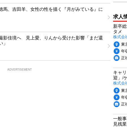
徳馬、吉田羊、女性の性を描く『月がみている』に
求人
新卒総
タメ
株式会社P
撮影佳境へ 見上愛、りんから受けた影響「まだ還
い」
東
年収
正
ADVERTISEMENT
キャリ
迎」/
株式会
東
年収
正
一般事
見残業