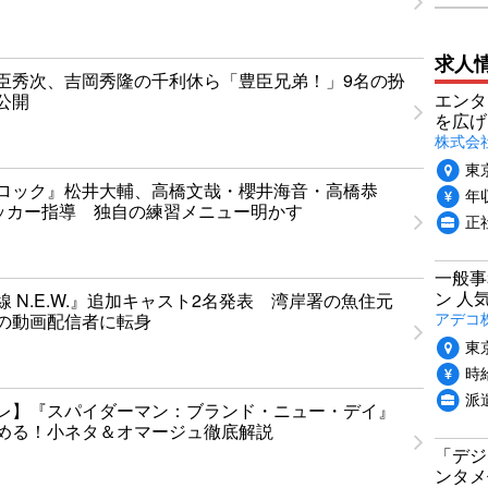
求人
臣秀次、吉岡秀隆の千利休ら「豊臣兄弟！」9名の扮
エンタ
公開
を広げ
株式会
東
ロック』松井大輔、高橋文哉・櫻井海音・高橋恭
年収
ッカー指導 独自の練習メニュー明かす
正
一般事
ン 人
 N.E.W.』追加キャスト2名発表 湾岸署の魚住元
アデコ
の動画配信者に転身
東
時給
派
レ】『スパイダーマン：ブランド・ニュー・デイ』
める！小ネタ＆オマージュ徹底解説
「デジ
ンタメ