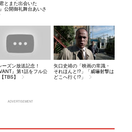
君とまた出会いた
』公開御礼舞台あいさ
シーズン放送記念！
矢口史靖の「映画の常識・
IVANT』第1話をフル公
それほんと!?」「威嚇射撃は
【TBS】
どこへ行く!?」
ADVERTISEMENT