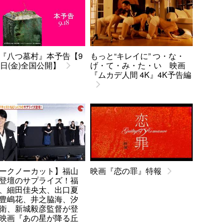
『八つ墓村』本予告【9
もっと“キレイに” つ・な・
8日(金)全国公開】
げ・て・み・た・い 映画
『ムカデ人間 4K』4K予告編
ークノーカット】福山
映画『恋の罪』特報
登壇のサプライズ！福
、細田佳央太、出口夏
豊嶋花、井之脇海、汐
衛、新城毅彦監督が登
映画『あの星が降る丘