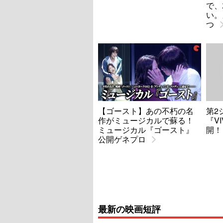
で、
い。
つ
【ゴースト】あの不朽の名
第2
作がミュージカルで蘇る！
『V
ミュージカル『ゴースト』
開！
公開ゲネプロ
最新の映画短評