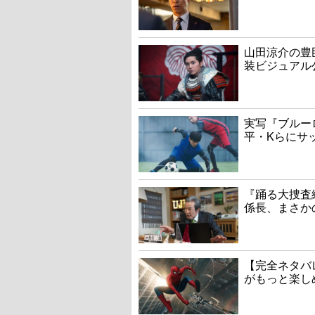
山田涼介の豊
装ビジュアル
実写『ブルー
平・Kらにサ
『踊る大捜査線
係長、まさか
【完全ネタバ
がもっと楽し