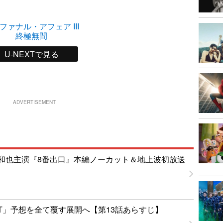
ファナル・アフェア III
終極無間
U-NEXTで見る
ADVERTISEMENT
和也主演『8番出口』本編ノーカット＆地上波初放送
NT」予想を全て覆す展開へ【第13話あらすじ】