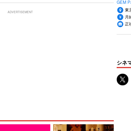
GEM P
東
ADVERTISEMENT
月給
正
シネ