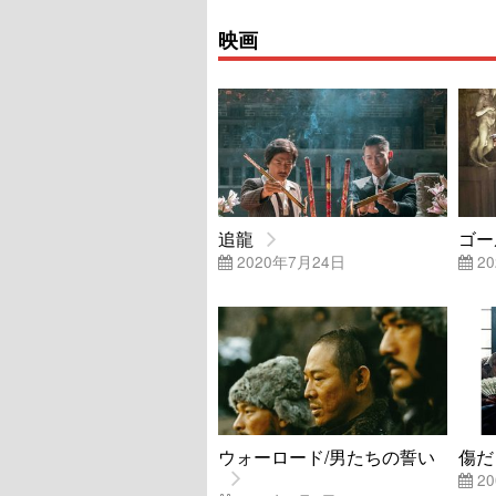
映画
追龍
ゴー
2020年7月24日
20
ウォーロード/男たちの誓い
傷だ
20