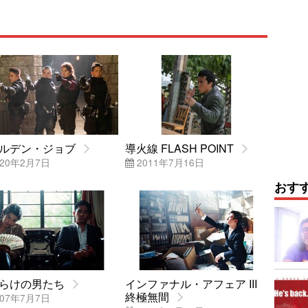
ルデン・ジョブ
導火線 FLASH POINT
20年2月7日
2011年7月16日
おす
らけの男たち
インファナル・アフェア III
終極無間
07年7月7日