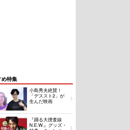
すめ特集
小島秀夫絶賛！
「デススト2」が
生んだ映画
『踊る大捜査線
N.E.W.』グッズ・