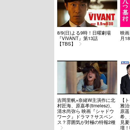
8/9(日)よる9時！日曜劇場
映画
『VIVANT』第13話
月1
【TBS】
吉岡里帆×奈緒W主演作に北
【ト
村匠海、原嘉孝(timelesz)、
雅治
清水尚弥ら 映画『シャドウ
原遥
ワーク』ドラマ？サスペン
希、
ス？雰囲気が対極の特報2種
見夏
壇！