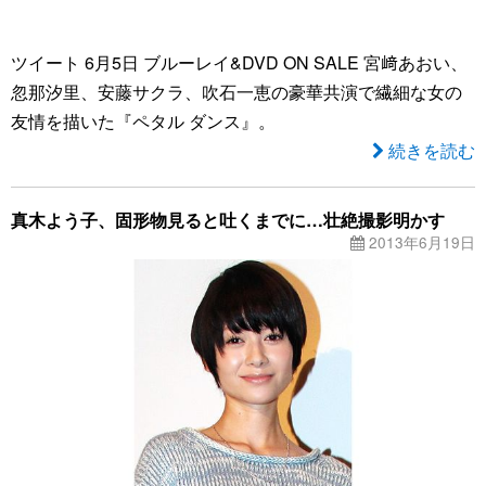
ツイート 6月5日 ブルーレイ&DVD ON SALE 宮﨑あおい、
忽那汐里、安藤サクラ、吹石一恵の豪華共演で繊細な女の
友情を描いた『ペタル ダンス』。
続きを読む
真木よう子、固形物見ると吐くまでに…壮絶撮影明かす
2013年6月19日