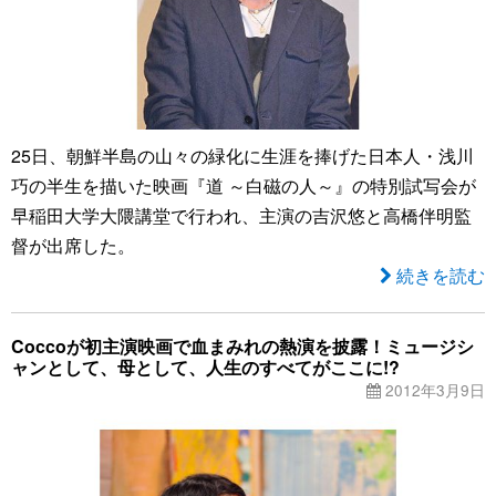
25日、朝鮮半島の山々の緑化に生涯を捧げた日本人・浅川
巧の半生を描いた映画『道 ～白磁の人～』の特別試写会が
早稲田大学大隈講堂で行われ、主演の吉沢悠と高橋伴明監
督が出席した。
続きを読む
Coccoが初主演映画で血まみれの熱演を披露！ミュージシ
ャンとして、母として、人生のすべてがここに!?
2012年3月9日