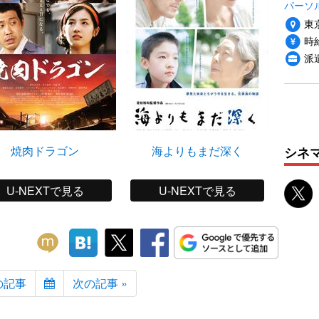
パーソ
東
時給
派
焼肉ドラゴン
海よりもまだ深く
脳
シネ
U-NEXTで見る
U-NEXTで見る
の記事
次の記事 »