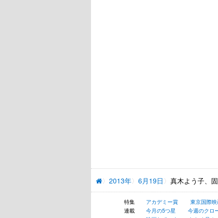
2013年
6月19日
真木よう子、固
特集
アカデミー賞
東京国際映
連載
今月の5つ星
今週のクロ