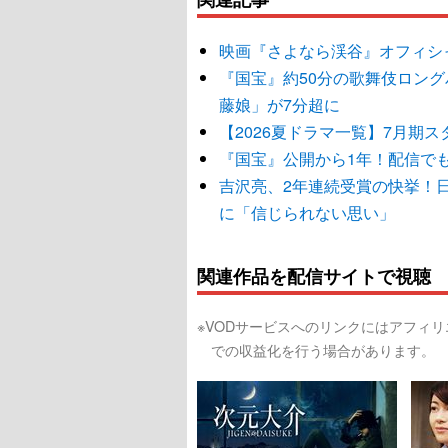
映画『さよなら渓谷』オフィシ
『国宝』約50分の歌舞伎ロング
藤娘」が7分超に
【2026夏ドラマ一覧】7月期
『国宝』公開から1年！配信で
吉沢亮、2年連続受賞の快挙！
に「信じられない思い」
関連作品を配信サイトで視聴
※VODサービスへのリンクにはアフィ
での収益化を行う場合があります。