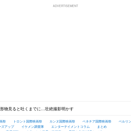
ADVERTISEMENT
形物見ると吐くまでに…壮絶撮影明かす
画祭
トロント国際映画祭
カンヌ国際映画祭
ベネチア国際映画祭
ベルリ
ーズアップ
イケメン調査隊
エンターテイメントコラム
まとめ