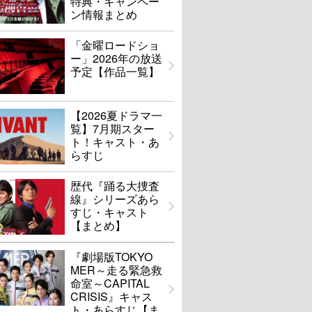
特典・キャンペー
ン情報まとめ
「金曜ロードショ
ー」2026年の放送
予定【作品一覧】
【2026夏ドラマ一
覧】7月期スター
ト！キャスト・あ
らすじ
歴代『踊る大捜査
線』シリーズあら
すじ・キャスト
【まとめ】
『劇場版TOKYO
MER～走る緊急救
命室～CAPITAL
CRISIS』キャス
ト・あらすじ【ま