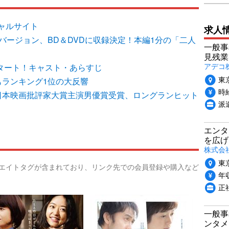
ャルサイト
求人
バージョン、BD＆DVDに収録決定！本編1分の「二人
一般事
見残業
アデコ
スタート！キャスト・あらすじ
東
もランキング1位の大反響
時給
日本映画批評家大賞主演男優賞受賞、ロングランヒット
派
エンタ
を広げ
株式会
東
リエイトタグが含まれており、リンク先での会員登録や購入など
年収
正
一般事
ンタメ