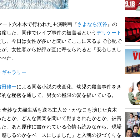
ネマート六本木で行われた主演映画『
さよなら渓谷
』の
出席した。同作でレイプ事件の被害者という
デリケート
だし、今日は女性が多いと聞いてここに来るまで心配で
たが、女性客から好評が直に寄せられると「安心しまし
かべた。
トギャラリー
吉田修一
による同名小説の映画化。幼児の殺害事件をき
撃的な秘密を通して、男女の極限の愛を描いている。
と奇妙な夫婦生活を送る主人公・かなこを演じた真木
ったとか、どんな音楽を聞いて励まされたかとか、被害
した。あと原作に書かれている心情も読みながら、現場
う感じるのかをベースにしました」と入魂の役づくりを