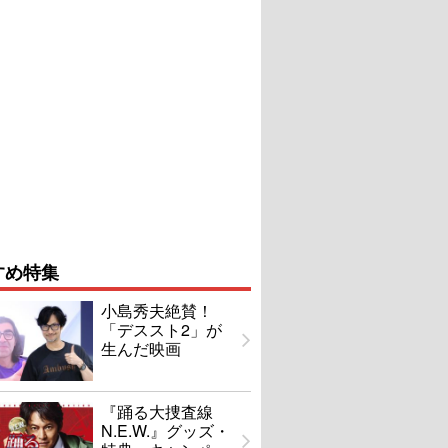
すめ特集
小島秀夫絶賛！
「デススト2」が
生んだ映画
『踊る大捜査線
N.E.W.』グッズ・