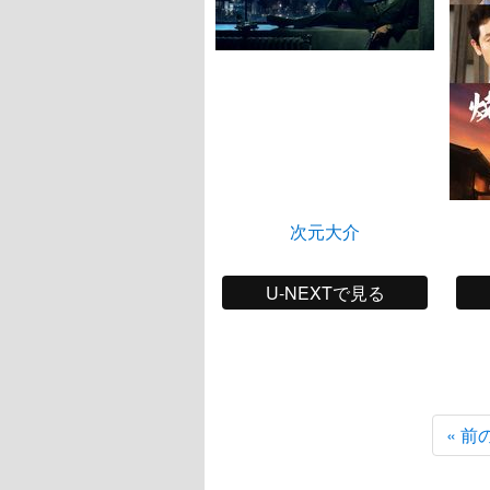
次元大介
U-NEXTで見る
« 前