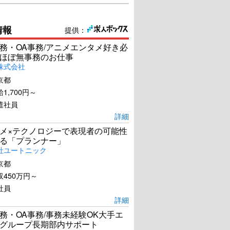
情報
提供：
務・OA事務/アニメエンタメ好き必
ほぼ無事務のお仕事
株式会社
京都
1,700円～
遣社員
詳細
メ×テクノロジーで表現者の可能性
る「プランナー」
社ユートニック
京都
450万円～
社員
詳細
務・OA事務/事務未経験OK大手エ
グループ長期部内サポート