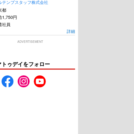
ルテンプスタッフ株式会社
京都
1,750円
遣社員
詳細
ADVERTISEMENT
内ポイズンベリー
ベロニカは死ぬことにした
マトゥデイをフォロー
U-NEXTで見る
U-NEXTで見る