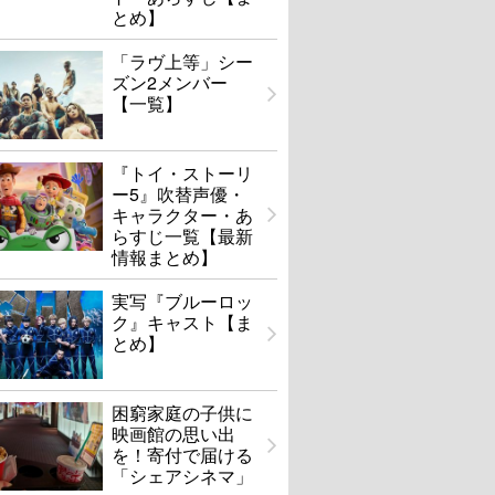
とめ】
「ラヴ上等」シー
ズン2メンバー
【一覧】
『トイ・ストーリ
ー5』吹替声優・
キャラクター・あ
らすじ一覧【最新
情報まとめ】
実写『ブルーロッ
ク』キャスト【ま
とめ】
困窮家庭の子供に
映画館の思い出
を！寄付で届ける
「シェアシネマ」