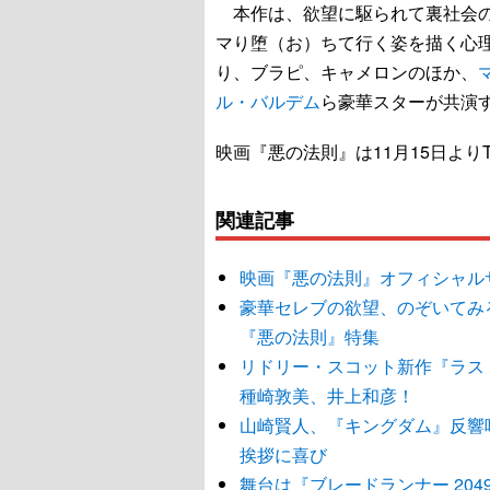
本作は、欲望に駆られて裏社会の
マり堕（お）ちて行く姿を描く心
り、ブラピ、キャメロンのほか、
ル・バルデム
ら豪華スターが共演
映画『悪の法則』は11月15日より
関連記事
映画『悪の法則』オフィシャル
豪華セレブの欲望、のぞいてみ
『悪の法則』特集
リドリー・スコット新作『ラス
種崎敦美、井上和彦！
山崎賢人、『キングダム』反響
挨拶に喜び
舞台は『ブレードランナー 204