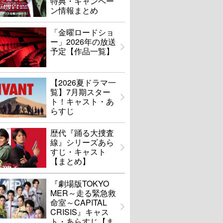
特典・キャンペー
ン情報まとめ
「金曜ロードショ
ー」2026年の放送
予定【作品一覧】
【2026夏ドラマ一
覧】7月期スター
ト！キャスト・あ
らすじ
歴代『踊る大捜査
線』シリーズあら
すじ・キャスト
【まとめ】
『劇場版TOKYO
MER～走る緊急救
命室～CAPITAL
CRISIS』キャス
ト・あらすじ【ま