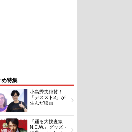
すめ特集
小島秀夫絶賛！
「デススト2」が
生んだ映画
『踊る大捜査線
N.E.W.』グッズ・