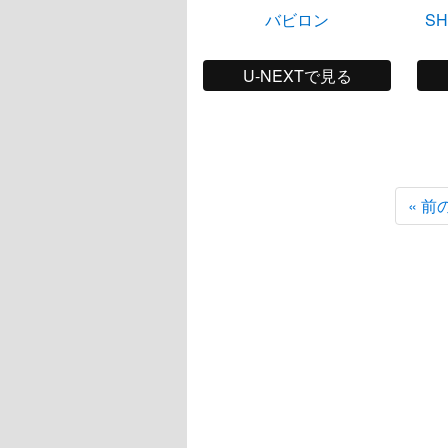
バビロン
S
U-NEXTで見る
« 前