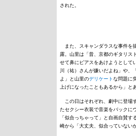
された。
また、スキャンダラスな事件を描
露。山里は「昔、京都のギタリス
せて鼻にピアスをあけようとして
川（祐）さんが嫌いだよね」や、
よ」と山里の
デリケート
な問題に
上げになったこともあるから」と
この日はそれぞれ、劇中に登場
たセクシー衣装で音楽をバックに
「似合っちゃって」と自画自賛す
崎から「大丈夫、似合っていない