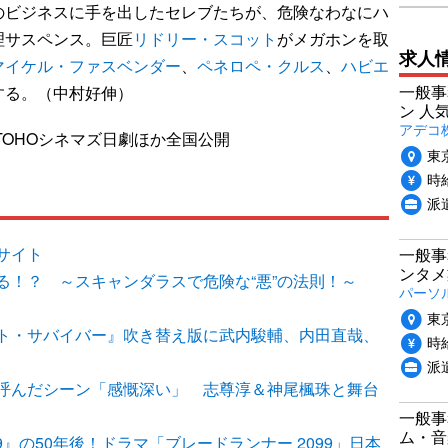
ビジネスに手を出したセレブたちが、危険なわなにハ
理サスペンス。巨匠
リドリー・スコット
がメガホンを取
求人
マイケル・ファスベンダー
、
ペネロペ・クルス
、
ハビエ
一般事
する。（中村好伸）
ン 人
アデコ
TOHOシネマズ日劇ほか全国公開
東
時給
派
サイト
一般事
ンタメ
る！？ ～スキャンダラスで危険な“悪”の法則！～
パーソ
東
ト・サバイバー』吹き替え版に武内駿輔、内田直哉、
時給
派
呼んだシーン「感慨深い」 志尊淳＆神尾楓珠と舞台
一般事
ム・音
9』の50年後！ドラマ「ブレードランナー 2099」日本