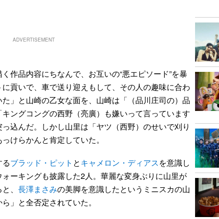
ADVERTISEMENT
く作品内容にちなんで、お互いの“悪エピソード”を暴
トに貢いで、車で送り迎えもして、その人の趣味に合わ
いた」と山崎の乙女な面を、山崎は「（品川庄司の）品
「キングコングの西野（亮廣）も嫌いって言っています
突っ込んだ。しかし山里は「ヤツ（西野）のせいで刈り
あっけらかんと肯定していた。
する
ブラッド・ピット
と
キャメロン・ディアス
を意識し
ウォーキングも披露した2人。華麗な変身ぶりに山里が
ると、
長澤まさみ
の美脚を意識したというミニスカの山
から」と全否定されていた。