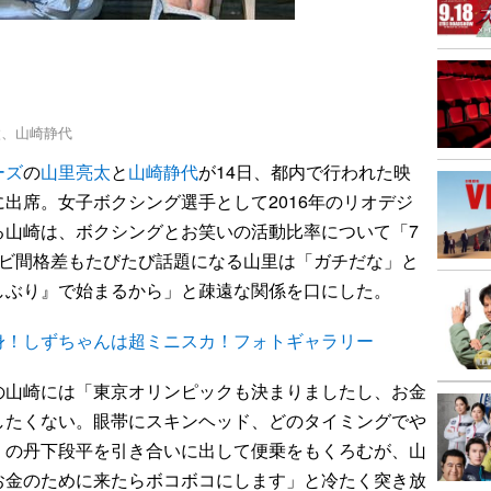
太、山崎静代
ーズ
の
山里亮太
と
山崎静代
が14日、都内で行われた映
出席。女子ボクシング選手として2016年のリオデジ
る山崎は、ボクシングとお笑いの活動比率について「7
ンビ間格差もたびたび話題になる山里は「ガチだな」と
しぶり』で始まるから」と疎遠な関係を口にした。
身！しずちゃんは超ミニスカ！フォトギャラリー
山崎には「東京オリンピックも決まりましたし、お金
したくない。眼帯にスキンヘッド、どのタイミングでや
」の丹下段平を引き合いに出して便乗をもくろむが、山
お金のために来たらボコボコにします」と冷たく突き放