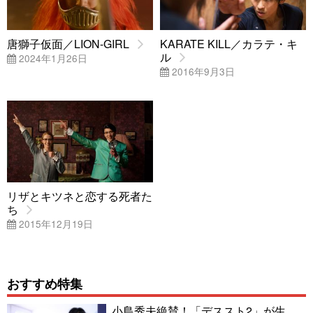
唐獅子仮面／LION-GIRL
KARATE KILL／カラテ・キ
ル
2024年1月26日
2016年9月3日
リザとキツネと恋する死者た
ち
2015年12月19日
おすすめ特集
小島秀夫絶賛！「デススト2」が生