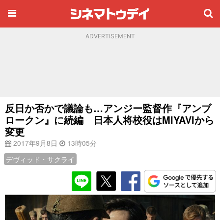
ADVERTISEMENT
反日か否かで議論も…アンジー監督作『アンブ
ロークン』に続編 日本人将校役はMIYAVIから
変更
2017年9月8日
13時05分
デヴィッド・サクライ