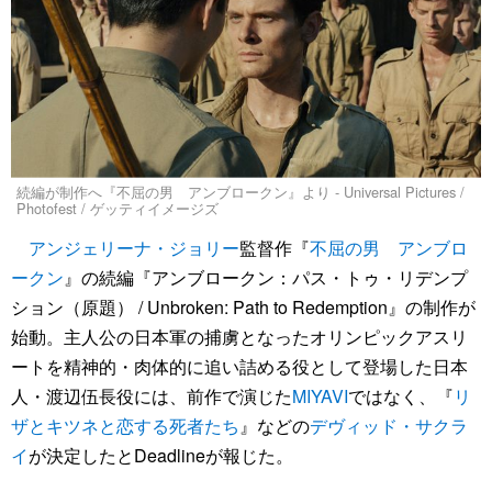
続編が制作へ『不屈の男 アンブロークン』より - Universal Pictures /
Photofest / ゲッティイメージズ
アンジェリーナ・ジョリー
監督作『
不屈の男 アンブロ
ークン
』の続編『アンブロークン：パス・トゥ・リデンプ
ション（原題） / Unbroken: Path to Redemption』の制作が
始動。主人公の日本軍の捕虜となったオリンピックアスリ
ートを精神的・肉体的に追い詰める役として登場した日本
人・渡辺伍長役には、前作で演じた
MIYAVI
ではなく、『
リ
ザとキツネと恋する死者たち
』などの
デヴィッド・サクラ
イ
が決定したとDeadlineが報じた。