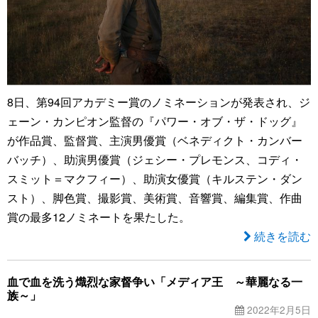
8日、第94回アカデミー賞のノミネーションが発表され、ジ
ェーン・カンピオン監督の『パワー・オブ・ザ・ドッグ』
が作品賞、監督賞、主演男優賞（ベネディクト・カンバー
バッチ）、助演男優賞（ジェシー・プレモンス、コディ・
スミット＝マクフィー）、助演女優賞（キルステン・ダン
スト）、脚色賞、撮影賞、美術賞、音響賞、編集賞、作曲
賞の最多12ノミネートを果たした。
続きを読む
血で血を洗う熾烈な家督争い「メディア王 ～華麗なる一
族～」
2022年2月5日