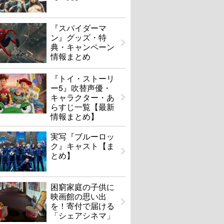
『スパイダーマ
ン』グッズ・特
典・キャンペーン
情報まとめ
『トイ・ストーリ
ー5』吹替声優・
キャラクター・あ
らすじ一覧【最新
情報まとめ】
実写『ブルーロッ
ク』キャスト【ま
とめ】
困窮家庭の子供に
映画館の思い出
を！寄付で届ける
「シェアシネマ」