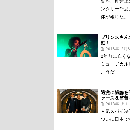
督が、創造上
ンタリー作品の監
体が報じた。
プリンスさん
動！
2018年12月
2年前に亡く
ミュージカル
ようだ。
過激に議論を
ァース＆監督
2018年1月1
人気スパイ映
ついに日本で