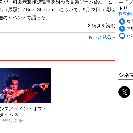
スが、司会兼製作総指揮を務める音楽ゲーム番組「ビ
ー「プ
トリー
原題） / Beat Shazam」について、5月23日（現地
株式会
開催のイベントで語った。
東
続きを読む
年収
正
もっと見る »
シネ
ンス／サイン・オブ・
タイムズ
14年1月25日