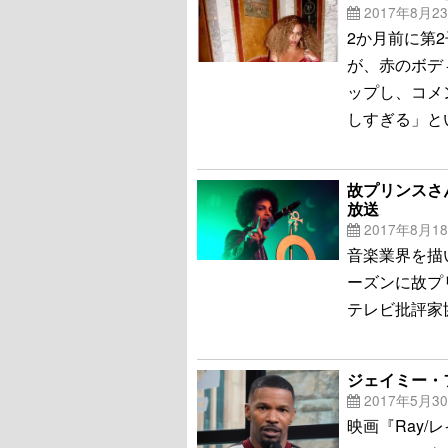
2017年8月2
2か月前に第
が、赤のボディ
ップし、コメ
しすぎる」と
故プリンスさん
放送
2017年8月1
音楽業界を描い
ーズンに故プ
テレビ批評家
ジェイミー・
2017年5月3
映画『Ray