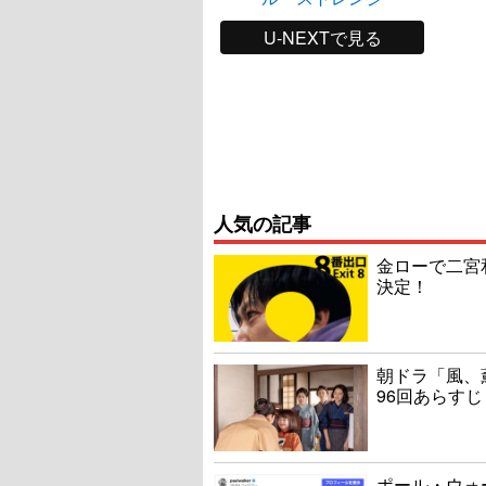
U-NEXTで見る
人気の記事
金ローで二宮
決定！
朝ドラ「風、
96回あらすじ
ポール・ウォ