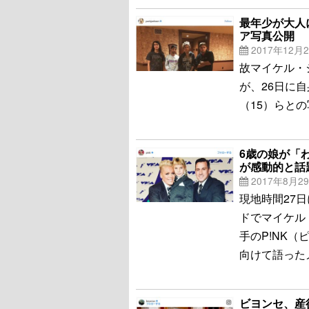
最年少が大人
ア写真公開
2017年12月
故マイケル・
が、26日に自身
（15）らと
6歳の娘が「
が感動的と話
2017年8月2
現地時間27日
ドでマイケル
手のP!NK
向けて語った
ビヨンセ、産