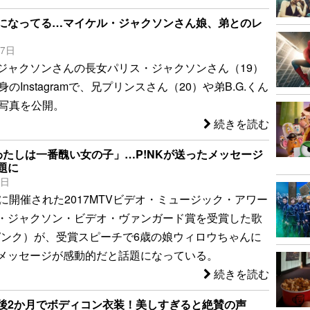
になってる…マイケル・ジャクソンさん娘、弟とのレ
27日
ジャクソンさんの長女パリス・ジャクソンさん（19）
のInstagramで、兄プリンスさん（20）や弟B.G.くん
の写真を公開。
続きを読む
わたしは一番醜い女の子」…P!NKが送ったメッセージ
題に
9日
に開催された2017MTVビデオ・ミュージック・アワー
・ジャクソン・ビデオ・ヴァンガード賞を受賞した歌
（ピンク）が、受賞スピーチで6歳の娘ウィロウちゃんに
メッセージが感動的だと話題になっている。
続きを読む
後2か月でボディコン衣装！美しすぎると絶賛の声