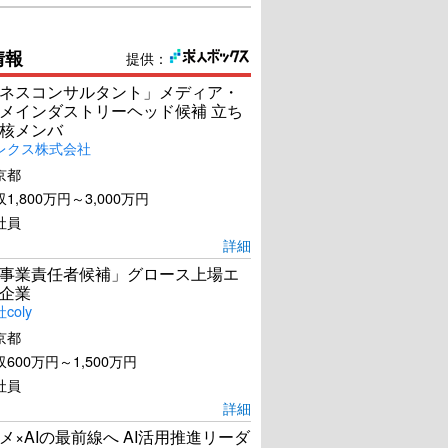
情報
提供：
ネスコンサルタント」メディア・
メインダストリーヘッド候補 立ち
核メンバ
レクス株式会社
京都
1,800万円～3,000万円
社員
詳細
事業責任者候補」グロース上場エ
企業
coly
京都
600万円～1,500万円
社員
詳細
メ×AIの最前線へ AI活用推進リーダ