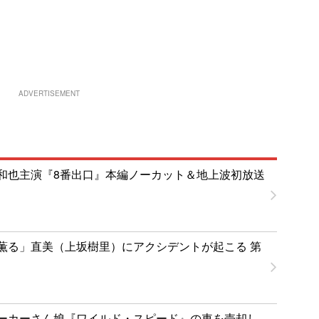
ADVERTISEMENT
和也主演『8番出口』本編ノーカット＆地上波初放送
薫る」直美（上坂樹里）にアクシデントが起こる 第
ーカーさん娘『ワイルド・スピード』の車を売却し