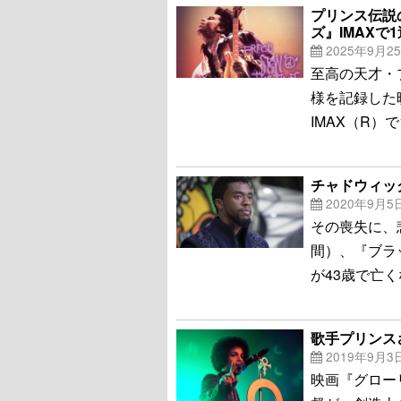
プリンス伝説
ズ』IMAXで
2025年9月2
至高の天才・
様を記録した
IMAX（R
チャドウィッ
2020年9月5
その喪失に、
間）、『ブラ
が43歳で亡
歌手プリンス
2019年9月3
映画『グロー