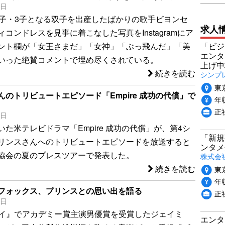
3日
2子・3子となる双子を出産したばかりの歌手ビヨンセ
求人
コンドレスを見事に着こなした写真をInstagramにア
「ビジ
ント欄が「女王さまだ」「女神」「ぶっ飛んだ」「美
エンタ
いった絶賛コメントで埋め尽くされている。
上げ中
続きを読む
シンプ
東
のトリビュートエピソード「Empire 成功の代償」で
年収
正
8日
た米テレビドラマ「Empire 成功の代償」が、第4シ
「新規
リンスさんへのトリビュートエピソードを放送すると
ンタメ
協会の夏のプレスツアーで発表した。
株式会社
続きを読む
東
年収
フォックス、プリンスとの思い出を語る
正
0日
/レイ』でアカデミー賞主演男優賞を受賞したジェイミ
エンタ