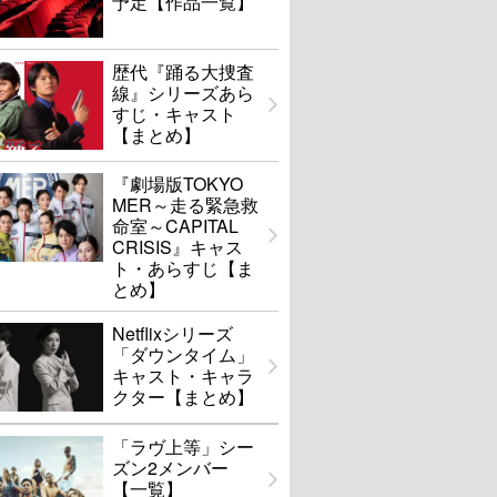
予定【作品一覧】
歴代『踊る大捜査
線』シリーズあら
すじ・キャスト
【まとめ】
『劇場版TOKYO
MER～走る緊急救
命室～CAPITAL
CRISIS』キャス
ト・あらすじ【ま
とめ】
Netflixシリーズ
「ダウンタイム」
キャスト・キャラ
クター【まとめ】
「ラヴ上等」シー
ズン2メンバー
【一覧】