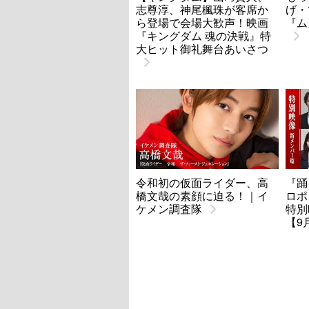
志尊淳、神尾楓珠が客席か
げ・
ら登場で会場大歓声！映画
『ム
『キングダム 魂の決戦』特
大ヒット御礼舞台あいさつ
令和初の仮面ライダー、高
『踊
橋文哉の素顔に迫る！｜イ
ロポ
ケメン調査隊
特別
【9