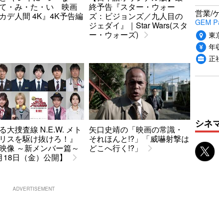
て・み・た・い 映画
終予告『スター・ウォー
営業/
カデ人間 4K』4K予告編
ズ：ビジョンズ／九人目の
GEM P
ジェダイ』｜Star Wars(スタ
ー・ウォーズ)
東
年収
正
シネ
る大捜査線 N.E.W. メト
矢口史靖の「映画の常識・
リスを駆け抜けろ！』
それほんと!?」「威嚇射撃は
映像 ～新メンバー篇～
どこへ行く!?」
月18日（金）公開】
ADVERTISEMENT