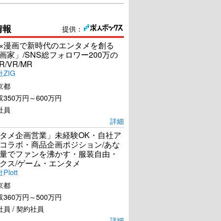
情報
提供：
I×漫画で新時代のエンタメを創る
漫画家」/SNS総フォロワー200万の
R/VR/MR
ZIG
京都
350万円～600万円
社員
詳細
タメ企画営業」未経験OK・自社ア
コラボ・商品企画ポジション/あな
量でファンを沸かす・服装自由・
クス/ゲーム・エンタメ
lott
京都
360万円～500万円
員 / 契約社員
詳細