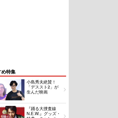
すめ特集
小島秀夫絶賛！
「デススト2」が
生んだ映画
『踊る大捜査線
N.E.W.』グッズ・