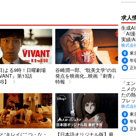
求人
生成A
「AI
実績/A
株式会社
東
年収
正
9(日)よる9時！日曜劇場
谷崎潤一郎、“耽美文学”の出
IVANT』第13話
発点を映画化...映画『刺青』
BS】
特報
「エン
ニメの
たの熱
フレッ
株式会社P
東
年収
正社
と“キレイに” つ・な・
【日本語オリジナル版】最