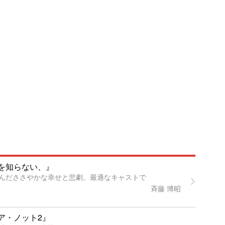
を知らない、』
んだささやかな幸せと悲劇。最適なキャストで
斉藤 博昭
ア・ノット2』