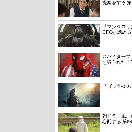
提案をする 第
『マンダロリ
CEOが認める
スパイダーマ
を破られた『
『ゴジラ-0.
朝ドラ「風、
心配する 第9