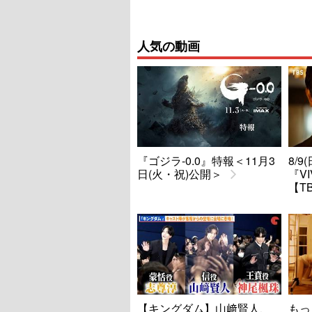
人気の動画
『ゴジラ-0.0』特報＜11月3
8/
日(火・祝)公開＞
『V
【T
【キングダム】山﨑賢人、
もっ