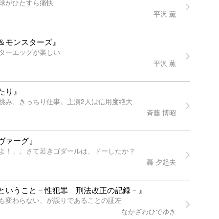
球がひたすら痛快
平沢 薫
＆モンスターズ』
ターエッグが楽しい
平沢 薫
たり』
挑み、きっちり仕事。主演2人は信用度絶大
斉藤 博昭
ヴァーグ』
よ！」。さて若きゴダールは、ドーしたか？
轟 夕起夫
ということ－性犯罪 刑法改正の記録－』
も変わらない、が誤りであることの証左
なかざわひでゆき