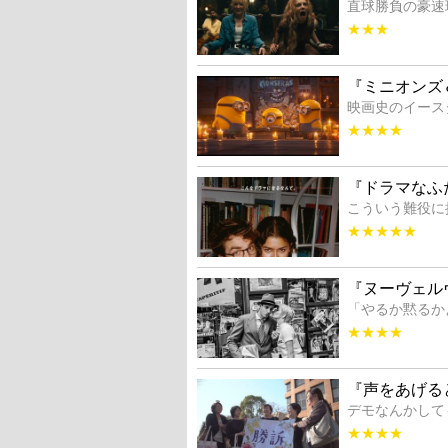
直球勝負の豪速
★★★
『ミニオンズ
映画史のイース
★★★★
『ドラマなふ
こういう難役に
★★★★★
『ヌーヴェル
「やるか黙るか
★★★★
『声をあげる
デモなんかして
★★★★