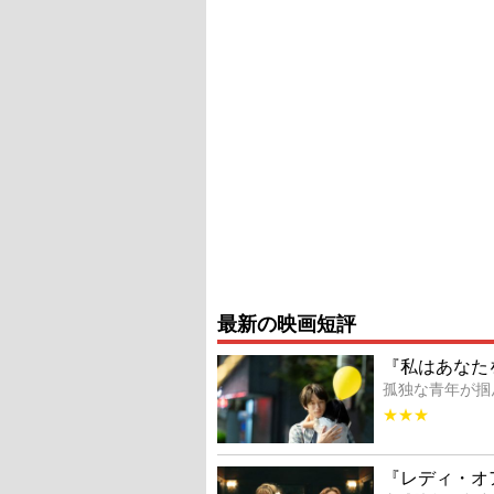
最新の映画短評
『私はあなた
孤独な青年が掴
★★★
『レディ・オ