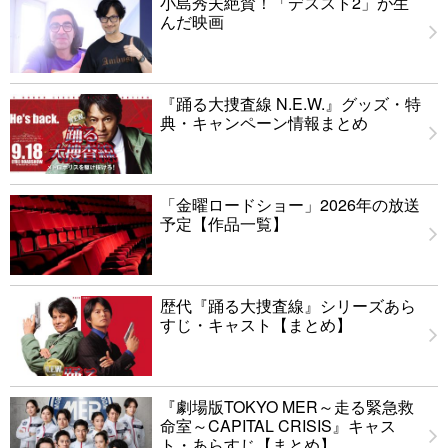
小島秀夫絶賛！「デススト2」が生
んだ映画
『踊る大捜査線 N.E.W.』グッズ・特
典・キャンペーン情報まとめ
「金曜ロードショー」2026年の放送
予定【作品一覧】
歴代『踊る大捜査線』シリーズあら
すじ・キャスト【まとめ】
『劇場版TOKYO MER～走る緊急救
命室～CAPITAL CRISIS』キャス
ト・あらすじ【まとめ】