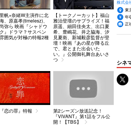
株式会社P
東
里帆×奈緒W主演作に北
【トークノーカット】福山
年収
、原嘉孝(timelesz)、
雅治登壇のサプライズ！福
正
尚弥ら 映画『シャドウ
原遥、細田佳央太、出口夏
ク』ドラマ？サスペン
希、豊嶋花、井之脇海、汐
雰囲気が対極の特報2種
見夏衛、新城毅彦監督が登
壇！映画『あの星が降る丘
で、君とまた出会いた
い。』公開御礼舞台あいさ
つ
シネ
『恋の罪』特報
第2シーズン放送記念！
『VIVANT』第1話をフル公
開！【TBS】