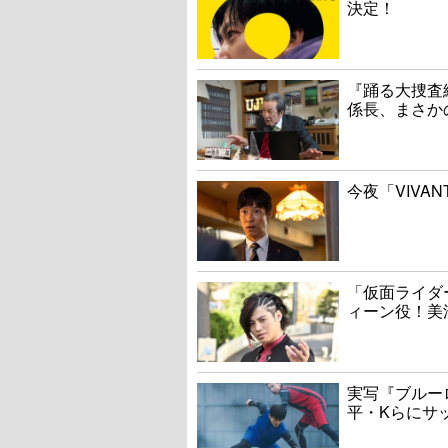
決定！
『踊る大捜査線
係長、まさか
今夜「VIVA
「仮面ライダ
ィーン役！美
実写『ブルー
平・Kらにサ