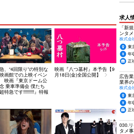
求人
「新規
ンタメ
株式会社
東
年収
正
急、“4回限り”の特別な
映画『八つ墓村』本予告【9
映画館での上映イベン
月18日(金)全国公開】
広告業
 映画『東京ドーム公
業界の
念 乗車準備会 僕たち
株式会
特急です!!!!!!!!!』特報
東
年収
正
030.
タメ事