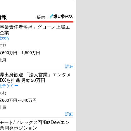
情報
提供：
事業責任者候補」グロース上場エ
企業
coly
京都
600万円～1,500万円
社員
詳細
界出身歓迎 「法人営業」エンタメ
DXを推進 月給50万円
社チケミー
京都
600万円～840万円
社員
詳細
リモート/フレックス可/BizDev/エン
業開発ポジション