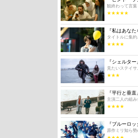
観終わって言葉
★★★★★
『私はあなた
タイトルに集約
★★★★
『シェルター
見たいステイサ
★★★
『平行と垂直
主演二人の組み
★★★★
『ブルーロッ
原作ミリ知ら勢
★★★★