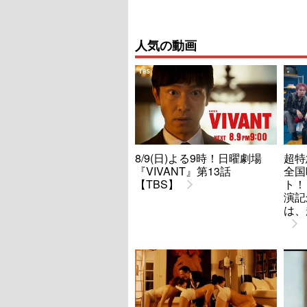
人気の動画
8/9(日)よる9時！日曜劇場
超特
『VIVANT』第13話
全国
【TBS】
ト！
演記
は、超