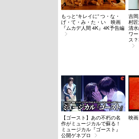
もっと“キレイに” つ・な・
吉岡
げ・て・み・た・い 映画
村匠海
『ムカデ人間 4K』4K予告編
清水
ワー
ス？
【ゴースト】あの不朽の名
映画
作がミュージカルで蘇る！
ミュージカル『ゴースト』
公開ゲネプロ