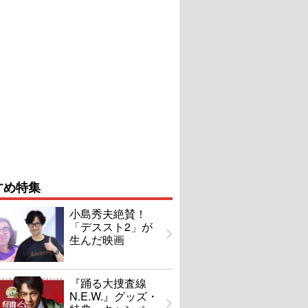
すめ特集
小島秀夫絶賛！
「デススト2」が
生んだ映画
『踊る大捜査線
N.E.W.』グッズ・