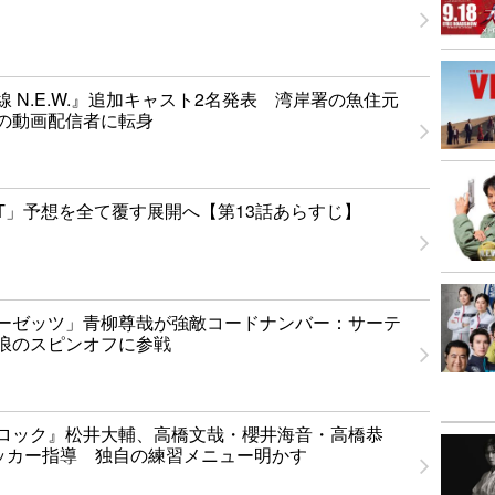
 N.E.W.』追加キャスト2名発表 湾岸署の魚住元
の動画配信者に転身
NT」予想を全て覆す展開へ【第13話あらすじ】
ーゼッツ」青柳尊哉が強敵コードナンバー：サーテ
浪のスピンオフに参戦
ロック』松井大輔、高橋文哉・櫻井海音・高橋恭
ッカー指導 独自の練習メニュー明かす