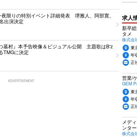
T」一夜限りの特別イベント詳細発表 堺雅人、阿部寛、
求人
1名出演決定
新卒総
タメ
株式会社P
つ墓村』本予告映像＆ビジュアル公開 主題歌はB'z
東
るTMGに決定
年収
正
営業/
ADVERTISEMENT
GEM P
東
年収
正
メディ
ンター
株式会