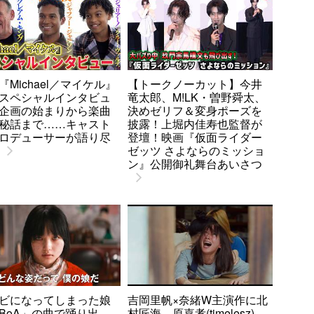
『Michael／マイケル』
【トークノーカット】今井
スペシャルインタビュ
竜太郎、M!LK・曽野舜太、
企画の始まりから楽曲
決めゼリフ＆変身ポーズを
秘話まで……キャスト
披露！上堀内佳寿也監督が
ロデューサーが語り尽
登壇！映画『仮面ライダー
ゼッツ さよならのミッショ
ン』公開御礼舞台あいさつ
ビになってしまった娘
吉岡里帆×奈緒W主演作に北
BoA」の曲で踊り出
村匠海、原嘉孝(timelesz)、