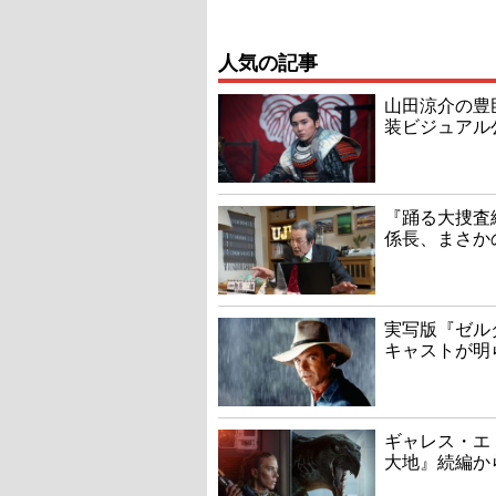
人気の記事
山田涼介の豊
装ビジュアル
『踊る大捜査線
係長、まさか
実写版『ゼル
キャストが明
ギャレス・エ
大地』続編か