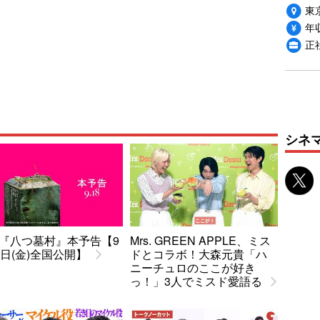
東
年収
正
シネ
『八つ墓村』本予告【9
Mrs. GREEN APPLE、ミス
8日(金)全国公開】
ドとコラボ！大森元貴「ハ
ニーチュロのここが好き
っ！」3人でミスド愛語る