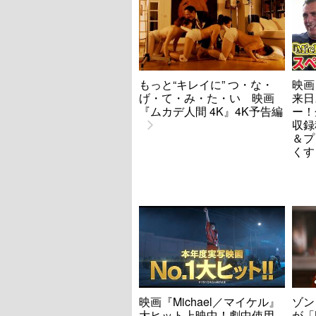
もっと“キレイに” つ・な・
映画
げ・て・み・た・い 映画
来日
『ムカデ人間 4K』4K予告編
ー！
収録
＆プ
くす
映画『Michael／マイケル』
ゾン
大ヒット上映中！劇中使用
が「