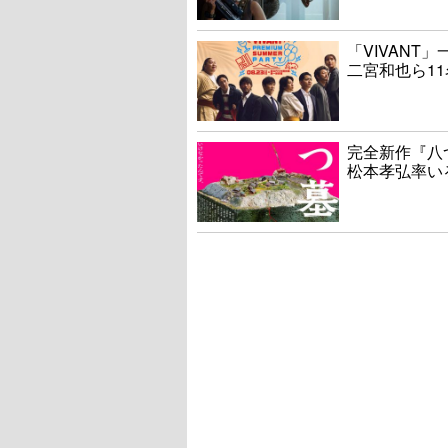
「VIVAN
二宮和也ら1
完全新作『八
松本孝弘率い