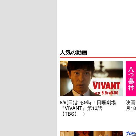
人気の動画
8/9(日)よる9時！日曜劇場
映画
『VIVANT』第13話
月1
【TBS】