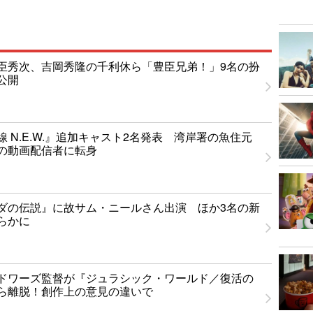
臣秀次、吉岡秀隆の千利休ら「豊臣兄弟！」9名の扮
公開
 N.E.W.』追加キャスト2名発表 湾岸署の魚住元
の動画配信者に転身
ダの伝説』に故サム・ニールさん出演 ほか3名の新
らかに
ドワーズ監督が『ジュラシック・ワールド／復活の
ら離脱！創作上の意見の違いで