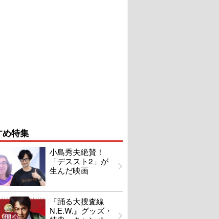
すめ特集
小島秀夫絶賛！
「デススト2」が
生んだ映画
『踊る大捜査線
N.E.W.』グッズ・