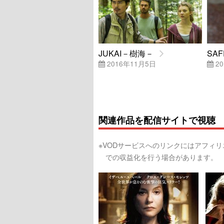
JUKAI－樹海－
SA
2016年11月5日
20
関連作品を配信サイトで視聴
※VODサービスへのリンクにはアフィ
での収益化を行う場合があります。