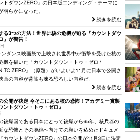
ントダウンZERO』の日本版エンディング・テーマに
が明らかになった。
続きを読む
する3つの方法！世界に核の危機が迫る『カウントダウ
ロ』が警告！
0日
サンダンス映画祭で上映され世界中が衝撃を受けた核の
危機を描いた『カウントダウン・トゥ・ゼロ /
WN TO ZERO』（原題）がいよいよ11月に日本で公開さ
映画の内容が背筋も凍る恐ろしい内容だ。
続きを読む
の公開が決定 今そこにある核の恐怖！アカデミー賞製
ウントダウン・トゥ・ゼロ』
日
の被爆国である日本にとって被爆から65年、核兵器の
近な恐怖とその廃絶へ向けての願いを込めたドキュメ
『カウントダウンZERO』の日本公開が11月3日に決定