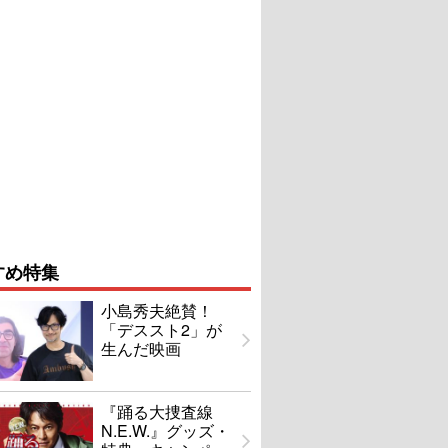
すめ特集
小島秀夫絶賛！
「デススト2」が
生んだ映画
『踊る大捜査線
N.E.W.』グッズ・