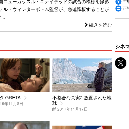
年収
国ニューカッスル・ユナイテッドの試合の模様を撮影
正
ケル・ウィンターボトム監督が、急遽降板することが
た。
続きを読む
シネ
タ GRETA
不都合な真実2:放置された地
球
19年11月8日
2017年11月17日