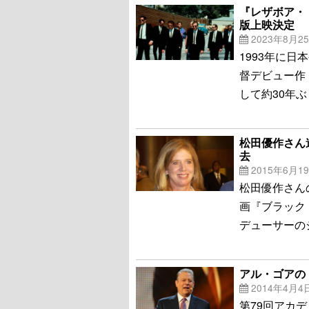
『レザボア・
版上映決定
2023年8月2
1993年に
督デビュー作
して約30年
松田優作さん
去
2015年6月1
松田優作さん
画『ブラック
デューサーの
アル・ゴアの
2014年4月4
第79回アカ