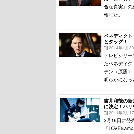
合な真実』の続編
報じた。
ベネディクト
とタッグ！
2014年1月3
テレビシリーズ
たベネディク
テン（原題） / 
明らかになっ
吉井和哉の新
に決定！ハリ
2011年2月1
2月16日に
「LOVE&a