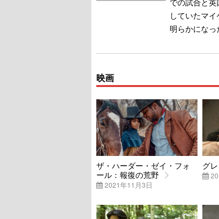
での試合と英
していたマイ
明らかになっ
映画
ザ・ハーダー・ゼイ・フォ
グレ
ール：報復の荒野
20
2021年11月3日