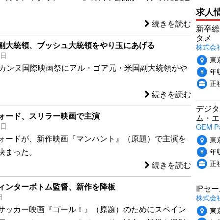
求人
続きを読む
新卒総
タメ
副大統領、ブッシュ大統領をやり玉にあげる
株式会社P
1日
東
、カンヌ国際映画祭にアル・ゴア元・米国副大統領がや
年収
正
続きを読む
デジタ
ォード、スリラー映画で主演
ム・エ
7日
GEM P
ォードが、新作映画『マンハント』（原題）で主演を
東
年収
決まった。
正
続きを読む
ィンターボトム監督、新作を降板
IPセ
日
株式会
サッカー映画『ゴール！』（原題）のためにスペイン
東