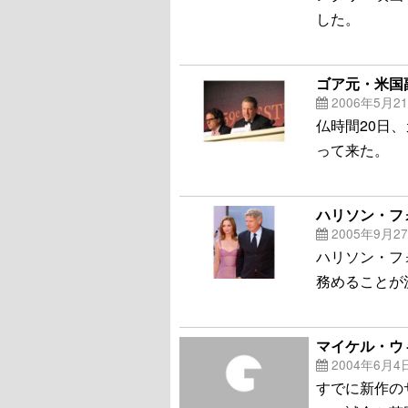
した。
ゴア元・米国
2006年5月2
仏時間20日
って来た。
ハリソン・フ
2005年9月2
ハリソン・フ
務めることが
マイケル・ウ
2004年6月4
すでに新作の