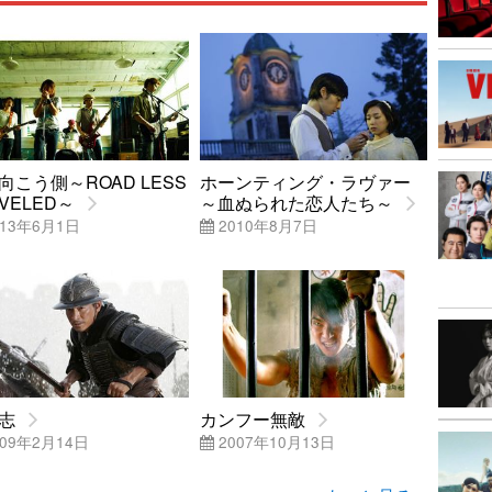
向こう側～ROAD LESS
ホーンティング・ラヴァー
VELED～
～血ぬられた恋人たち～
13年6月1日
2010年8月7日
志
カンフー無敵
09年2月14日
2007年10月13日