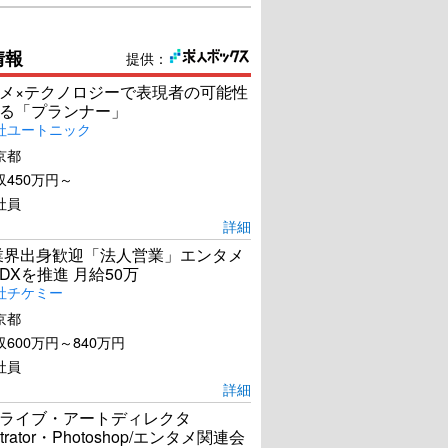
情報
提供：
メ×テクノロジーで表現者の可能性
る「プランナー」
社ユートニック
京都
450万円～
社員
詳細
s業界出身歓迎「法人営業」エンタメ
DXを推進 月給50万
社チケミー
京都
600万円～840万円
社員
詳細
ライブ・アートディレクタ
ustrator・Photoshop/エンタメ関連会