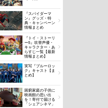
『スパイダーマ
ン』グッズ・特
典・キャンペーン
情報まとめ
『トイ・ストーリ
ー5』吹替声優・
キャラクター・あ
らすじ一覧【最新
情報まとめ】
実写『ブルーロッ
ク』キャスト【ま
とめ】
困窮家庭の子供に
映画館の思い出
を！寄付で届ける
「シェアシネマ」