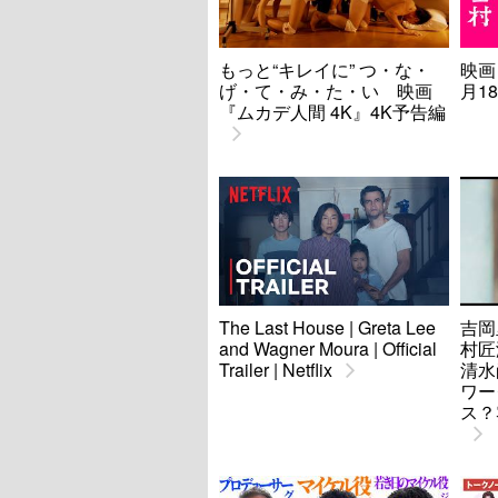
もっと“キレイに” つ・な・
映画
げ・て・み・た・い 映画
月1
『ムカデ人間 4K』4K予告編
The Last House | Greta Lee
吉岡
and Wagner Moura | Official
村匠海
Trailer | Netflix
清水
ワー
ス？