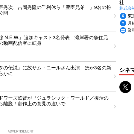
社
臣秀次、吉岡秀隆の千利休ら「豊臣兄弟！」9名の扮
株式会
公開
東
月給
業
 N.E.W.』追加キャスト2名発表 湾岸署の魚住元
の動画配信者に転身
ダの伝説』に故サム・ニールさん出演 ほか3名の新
シネ
らかに
ドワーズ監督が『ジュラシック・ワールド／復活の
ら離脱！創作上の意見の違いで
ADVERTISEMENT