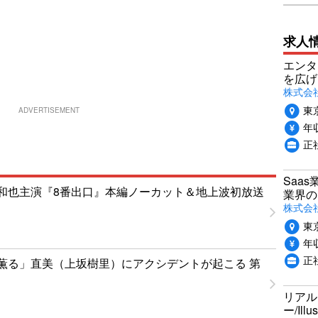
求人
エンタ
を広げ
株式会
東
ADVERTISEMENT
年収
正
Saa
和也主演『8番出口』本編ノーカット＆地上波初放送
業界の
株式会
東
年収
正
薫る」直美（上坂樹里）にアクシデントが起こる 第
リアル
ー/Ill