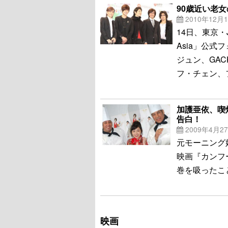
90歳近い老女
2010年12月
14日、東京・J
Asia」公
ジュン、GA
フ・チェン、
加護亜依、喫
告白！
2009年4月2
元モーニング
映画『カンフ
巻を吸ったこ
映画