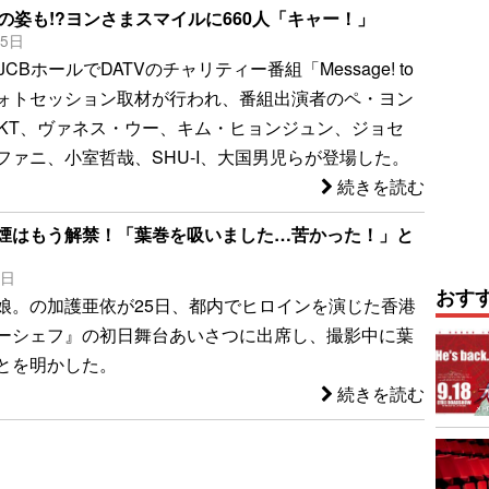
の姿も!?ヨンさまスマイルに660人「キャー！」
15日
CBホールでDATVのチャリティー番組「Message! to
式フォトセッション取材が行われ、番組出演者のペ・ヨン
CKT、ヴァネス・ウー、キム・ヒョンジュン、ジョセ
ファニ、小室哲哉、SHU-I、大国男児らが登場した。
続きを読む
煙はもう解禁！「葉巻を吸いました…苦かった！」と
7日
おす
娘。の加護亜依が25日、都内でヒロインを演じた香港
ーシェフ』の初日舞台あいさつに出席し、撮影中に葉
とを明かした。
続きを読む