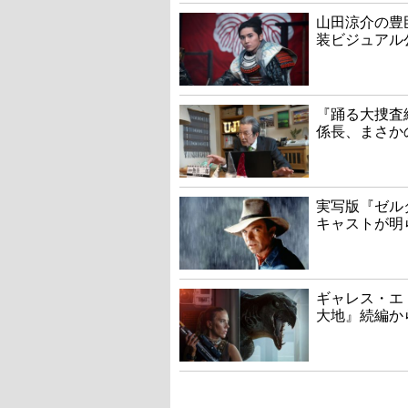
山田涼介の豊
装ビジュアル
『踊る大捜査線
係長、まさか
実写版『ゼル
キャストが明
ギャレス・エ
大地』続編か