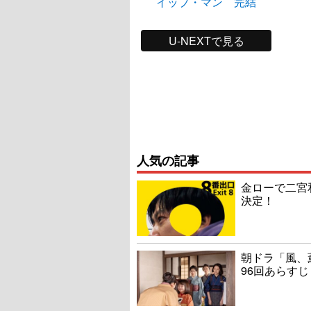
イップ・マン 完結
U-NEXTで見る
人気の記事
金ローで二宮
決定！
朝ドラ「風、
96回あらすじ