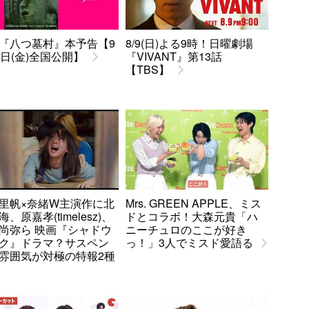
『八つ墓村』本予告【9
8/9(日)よる9時！日曜劇場
8日(金)全国公開】
『VIVANT』第13話
【TBS】
里帆×奈緒W主演作に北
Mrs. GREEN APPLE、ミス
、原嘉孝(timelesz)、
ドとコラボ！大森元貴「ハ
尚弥ら 映画『シャドウ
ニーチュロのここが好き
ク』ドラマ？サスペン
っ！」3人でミスド愛語る
雰囲気が対極の特報2種