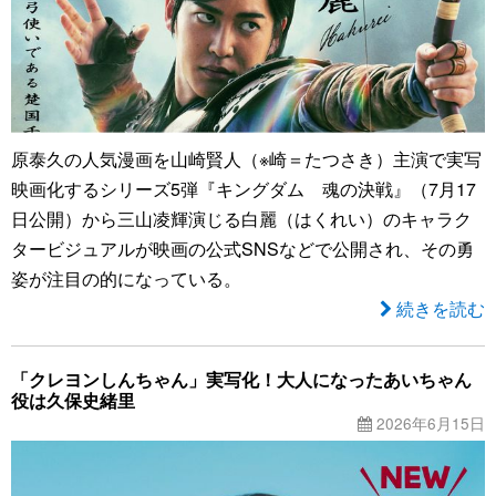
原泰久の人気漫画を山崎賢人（※崎＝たつさき）主演で実写
映画化するシリーズ5弾『キングダム 魂の決戦』（7月17
日公開）から三山凌輝演じる白麗（はくれい）のキャラク
タービジュアルが映画の公式SNSなどで公開され、その勇
姿が注目の的になっている。
続きを読む
「クレヨンしんちゃん」実写化！大人になったあいちゃん
役は久保史緒里
2026年6月15日