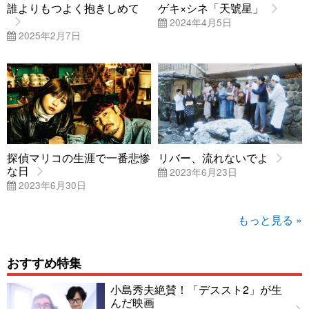
誰よりもつよく抱きしめて
ゲキ×シネ「天號星」
2024年4月5日
2025年2月7日
探偵マリコの生涯で一番悲惨
リバー、流れないでよ
な日
2023年6月23日
2023年6月30日
もっと見る »
おすすめ特集
小島秀夫絶賛！「デススト2」が生
んだ映画