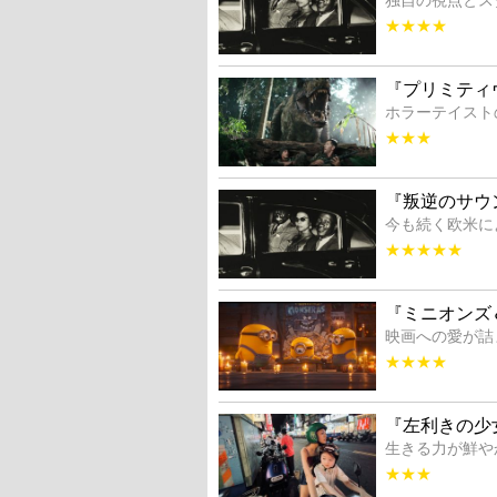
★★★★
『プリミティ
ホラーテイスト
★★★
『叛逆のサウ
今も続く欧米に
★★★★★
『ミニオンズ
映画への愛が詰
★★★★
『左利きの少
生きる力が鮮や
★★★