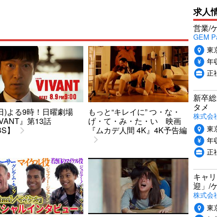
求人
営業/
GEM P
東
年収
正
新卒総
タメ
9(日)よる9時！日曜劇場
もっと“キレイに” つ・な・
株式会社P
IVANT』第13話
げ・て・み・た・い 映画
東
BS】
『ムカデ人間 4K』4K予告編
年収
正
キャリ
迎」/
株式会
東