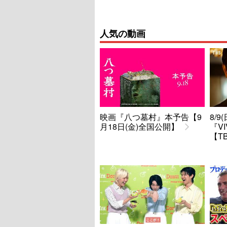
人気の動画
映画『八つ墓村』本予告【9
8/
月18日(金)全国公開】
『V
【T