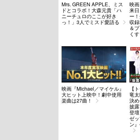
Mrs. GREEN APPLE、ミス
映画
ドとコラボ！大森元貴「ハ
来日
ニーチュロのここが好き
ー！
っ！」3人でミスド愛語る
収録
＆プ
くす
映画『Michael／マイケル』
【ト
大ヒット上映中！劇中使用
竜太
楽曲は27曲！
決め
披露
登壇
ゼッ
ン』