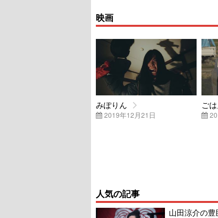
映画
みぽりん
ごは
2019年12月21日
20
人気の記事
山田涼介の豊