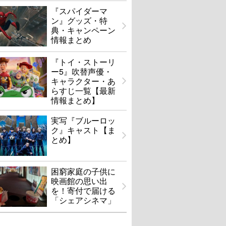
『スパイダーマ
ン』グッズ・特
典・キャンペーン
情報まとめ
『トイ・ストーリ
ー5』吹替声優・
キャラクター・あ
らすじ一覧【最新
情報まとめ】
実写『ブルーロッ
ク』キャスト【ま
とめ】
困窮家庭の子供に
映画館の思い出
を！寄付で届ける
「シェアシネマ」