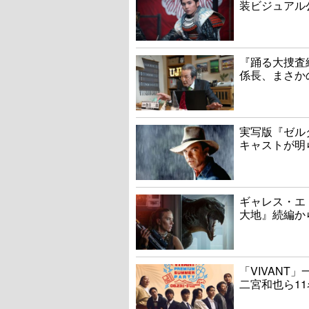
装ビジュアル
『踊る大捜査線
係長、まさか
実写版『ゼル
キャストが明
ギャレス・エ
大地』続編か
「VIVAN
二宮和也ら1