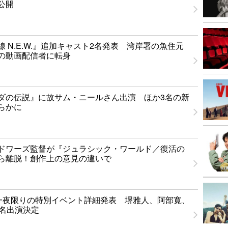
公開
 N.E.W.』追加キャスト2名発表 湾岸署の魚住元
の動画配信者に転身
ダの伝説』に故サム・ニールさん出演 ほか3名の新
らかに
ドワーズ監督が『ジュラシック・ワールド／復活の
ら離脱！創作上の意見の違いで
T」一夜限りの特別イベント詳細発表 堺雅人、阿部寛、
1名出演決定