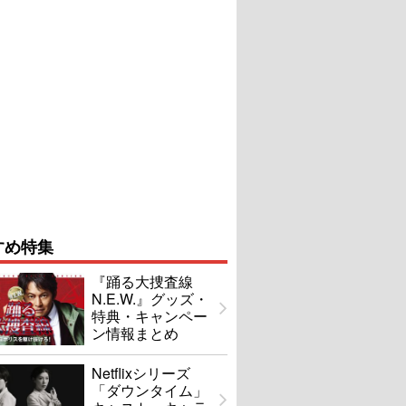
すめ特集
『踊る大捜査線
N.E.W.』グッズ・
特典・キャンペー
ン情報まとめ
Netflixシリーズ
「ダウンタイム」