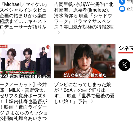
年収
『Michael／マイケル』
吉岡里帆×奈緒W主演作に北
正
スペシャルインタビュ
村匠海、原嘉孝(timelesz)、
企画の始まりから楽曲
清水尚弥ら 映画『シャドウ
秘話まで……キャスト
ワーク』ドラマ？サスペン
ロデューサーが語り尽
ス？雰囲気が対極の特報2種
シネ
ークノーカット】今井
ゾンビになってしまった娘
郎、M!LK・曽野舜太、
が「BoA」の曲で踊り出
ゼリフ＆変身ポーズを
す... 映画『世界で最後の愛
！上堀内佳寿也監督が
しい娘！』予告
！映画『仮面ライダー
ツ さよならのミッショ
公開御礼舞台あいさつ