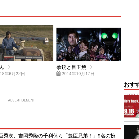
ん
拳銃と目玉焼
18年6月22日
2014年10月17日
おす
ADVERTISEMENT
臣秀次、吉岡秀隆の千利休ら「豊臣兄弟！」9名の扮