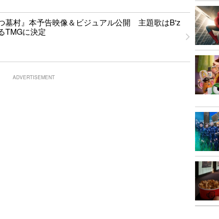
つ墓村』本予告映像＆ビジュアル公開 主題歌はB'z
るTMGに決定
ADVERTISEMENT