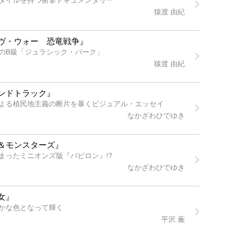
猿渡 由紀
ヴ・ウォー 恐竜戦争』
のB級「ジュラシック・パーク」
猿渡 由紀
ンドトラック』
よる植民地主義の断片を暴くビジュアル・エッセイ
なかざわひでゆき
＆モンスターズ』
まったミニオンズ版『バビロン』!?
なかざわひでゆき
女』
かな色となって輝く
平沢 薫