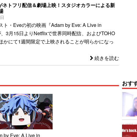
画がネトフリ配信＆劇場上映！スタジオカラーによる新
場
5日
Eveの初の映画『Adam by Eve: A Live in
n』が、3月15日よりNetflixで世界同時配信、およびTOHO
ほかにて1週間限定で上映されることが明らかになっ
続きを読む
おす
 by Eve: A Live in