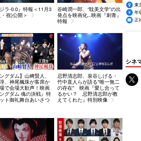
東
ジラ-0.0』特報＜11月3
谷崎潤一郎、“耽美文学”の出
年収
火・祝)公開＞
発点を映画化...映画『刺青』
正
特報
シネ
ングダム】山﨑賢人、
忌野清志郎、泉谷しげる・
淳、神尾楓珠が客席か
竹中直人らが語る"唯一無二
場で会場大歓声！映画
の存在" 映画『愛し合って
ングダム 魂の決戦』特
るかい？ 忌野清志郎が教
ット御礼舞台あいさつ
えてくれた』特別映像