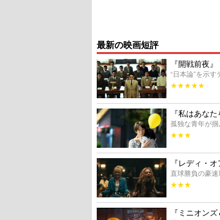
最新の映画短評
『開戦前夜』
“日本論”を示
★★★★★
『私はあなた
孤独な青年が掴
★★★
『レディ・オ
直球勝負の豪速
★★★
『ミニオンズ