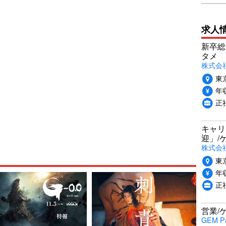
求人
新卒総
タメ
株式会社P
東
年収
正
キャリ
迎」/
株式会
東
年収
正
営業/
GEM P