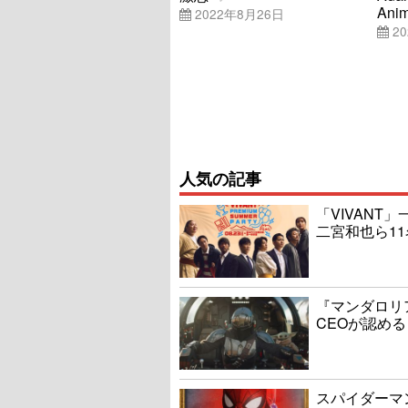
Anim
2022年8月26日
20
人気の記事
「VIVAN
二宮和也ら1
『マンダロリ
CEOが認める
スパイダーマ