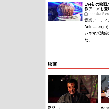
Eve初の映
作アニメも登
2022年1月2
音楽アーティスト・
Animatio
シネマズ池袋
た。
映画
激怒
Adam