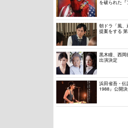
を破られた『
朝ドラ「風、
提案をする 第
黒木瞳、西岡
出演決定
浜田省吾・伝説
1988』公開