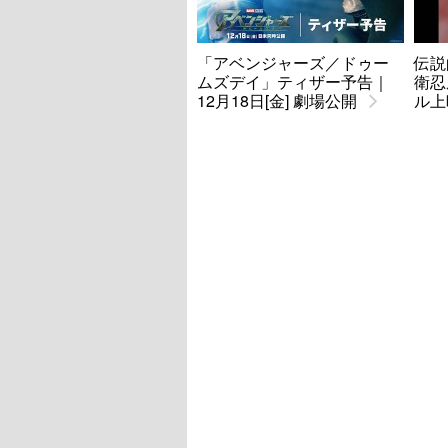
「アベンジャーズ／ドゥー
伝説
ムズデイ」ティザー予告｜
衛忍
12月18日[金] 劇場公開
ル上