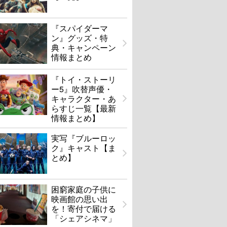
『スパイダーマ
ン』グッズ・特
典・キャンペーン
情報まとめ
『トイ・ストーリ
ー5』吹替声優・
キャラクター・あ
らすじ一覧【最新
情報まとめ】
実写『ブルーロッ
ク』キャスト【ま
とめ】
困窮家庭の子供に
映画館の思い出
を！寄付で届ける
「シェアシネマ」