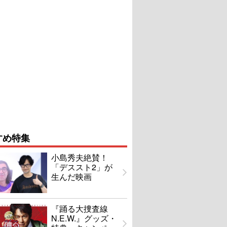
すめ特集
小島秀夫絶賛！
「デススト2」が
生んだ映画
『踊る大捜査線
N.E.W.』グッズ・