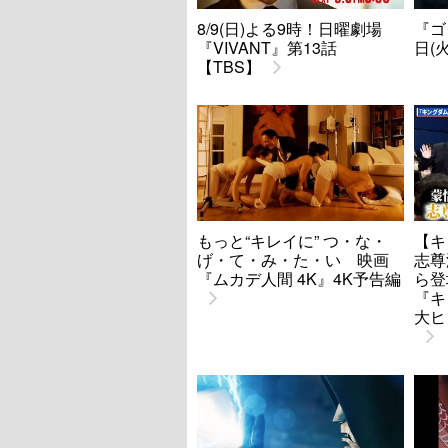
8/9(日)よる9時！日曜劇場
『ゴ
『VIVANT』第13話
日(
【TBS】
もっと“キレイに” つ・な・
【キ
げ・て・み・た・い 映画
志尊
『ムカデ人間 4K』4K予告編
ら登
『キ
大ヒ