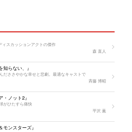
すディスカッションアクトの傑作
森 直人
を知らない、』
んだささやかな幸せと悲劇。最適なキャストで
斉藤 博昭
ア・ノット2』
球がひたすら痛快
平沢 薫
＆モンスターズ』