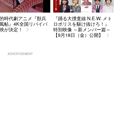
的時代劇アニメ『獣兵
『踊る大捜査線 N.E.W. メト
風帖』4K全国リバイバ
ロポリスを駆け抜けろ！』
映が決定！
特別映像 ～新メンバー篇～
【9月18日（金）公開】
ADVERTISEMENT